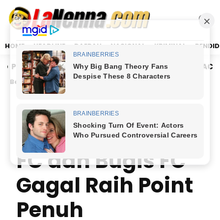
HOME
HEADLINE
DAERAH
NASIONAL
KRIMINAL
PENDID
idrap Bangun Mesin Politik hingga Desa, DPAC dan Rekru
Beranda
/
OLAHRAGA
Skor Kacamata,
Paggolo Karuen
FC dan Bugis FC
Gagal Raih Point
Penuh