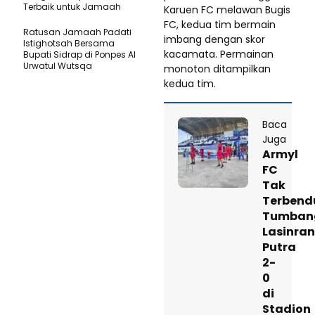
Terbaik untuk Jamaah
Karuen FC melawan Bugis
FC, kedua tim bermain
Ratusan Jamaah Padati
imbang dengan skor
Istighotsah Bersama
kacamata. Permainan
Bupati Sidrap di Ponpes Al
Urwatul Wutsqa
monoton ditampilkan
kedua tim.
Baca
Juga
Armyl
FC
Tak
Terbend
Tumban
Lasinra
Putra
2-
0
di
Stadion