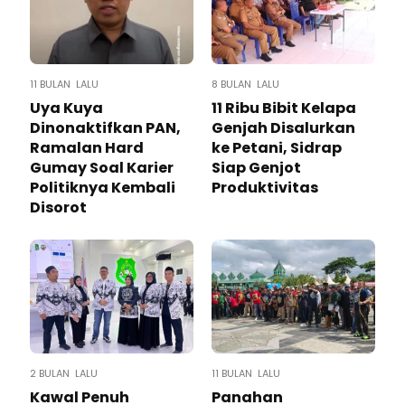
11 BULAN LALU
8 BULAN LALU
Uya Kuya
11 Ribu Bibit Kelapa
Dinonaktifkan PAN,
Genjah Disalurkan
Ramalan Hard
ke Petani, Sidrap
Gumay Soal Karier
Siap Genjot
Politiknya Kembali
Produktivitas
Disorot
2 BULAN LALU
11 BULAN LALU
Kawal Penuh
Panahan