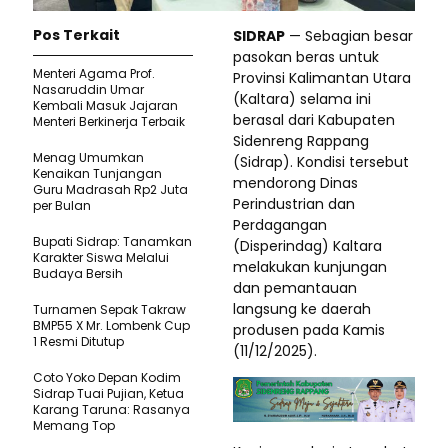
Pos Terkait
SIDRAP
— Sebagian besar
pasokan beras untuk
Menteri Agama Prof.
Provinsi Kalimantan Utara
Nasaruddin Umar
(Kaltara) selama ini
Kembali Masuk Jajaran
berasal dari Kabupaten
Menteri Berkinerja Terbaik
Sidenreng Rappang
Menag Umumkan
(Sidrap). Kondisi tersebut
Kenaikan Tunjangan
mendorong Dinas
Guru Madrasah Rp2 Juta
Perindustrian dan
per Bulan
Perdagangan
Bupati Sidrap: Tanamkan
(Disperindag) Kaltara
Karakter Siswa Melalui
melakukan kunjungan
Budaya Bersih
dan pemantauan
langsung ke daerah
Turnamen Sepak Takraw
BMP55 X Mr. Lombenk Cup
produsen pada Kamis
1 Resmi Ditutup
(11/12/2025).
Coto Yoko Depan Kodim
Sidrap Tuai Pujian, Ketua
Karang Taruna: Rasanya
Memang Top