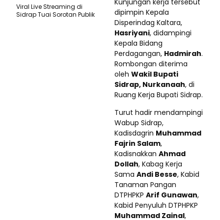
Kunjungan kerja tersebut
Viral Live Streaming di
dipimpin Kepala
Sidrap Tuai Sorotan Publik
Disperindag Kaltara,
Hasriyani
, didampingi
Kepala Bidang
Perdagangan,
Hadmirah
.
Rombongan diterima
oleh
Wakil Bupati
Sidrap, Nurkanaah
, di
Ruang Kerja Bupati Sidrap.
Turut hadir mendampingi
Wabup Sidrap,
Kadisdagrin
Muhammad
Fajrin Salam
,
Kadisnakkan
Ahmad
Dollah
, Kabag Kerja
Sama
Andi Besse
, Kabid
Tanaman Pangan
DTPHPKP
Arif Gunawan
,
Kabid Penyuluh DTPHPKP
Muhammad Zainal
,