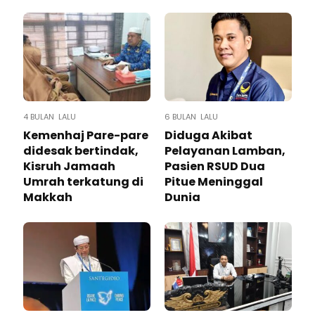
4 BULAN LALU
6 BULAN LALU
Kemenhaj Pare-pare
Diduga Akibat
didesak bertindak,
Pelayanan Lamban,
Kisruh Jamaah
Pasien RSUD Dua
Umrah terkatung di
Pitue Meninggal
Makkah
Dunia