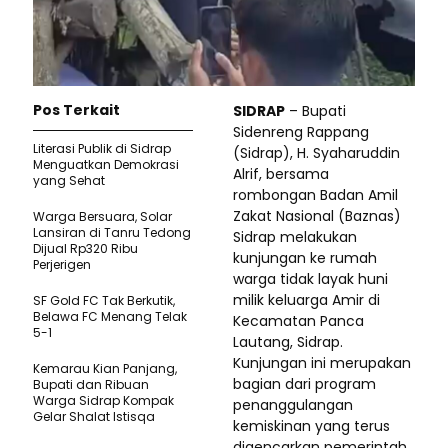
Pos Terkait
SIDRAP
– Bupati
Sidenreng Rappang
Literasi Publik di Sidrap
(Sidrap), H. Syaharuddin
Menguatkan Demokrasi
Alrif, bersama
yang Sehat
rombongan Badan Amil
Zakat Nasional (Baznas)
Warga Bersuara, Solar
Lansiran di Tanru Tedong
Sidrap melakukan
Dijual Rp320 Ribu
kunjungan ke rumah
Perjerigen
warga tidak layak huni
milik keluarga Amir di
SF Gold FC Tak Berkutik,
Belawa FC Menang Telak
Kecamatan Panca
5-1
Lautang, Sidrap.
Kunjungan ini merupakan
Kemarau Kian Panjang,
bagian dari program
Bupati dan Ribuan
Warga Sidrap Kompak
penanggulangan
Gelar Shalat Istisqa
kemiskinan yang terus
digencarkan pemerintah