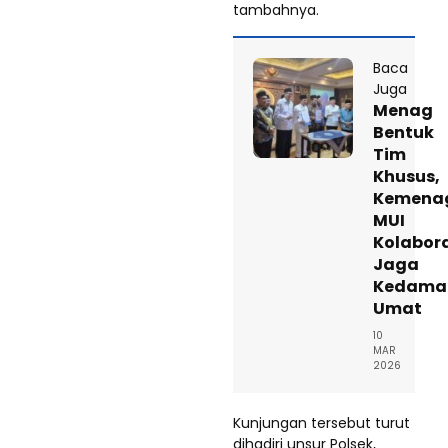
tambahnya.
Baca
Juga
Menag
Bentuk
Tim
Khusus,
Kemena
MUI
Kolabor
Jaga
Kedama
Umat
10
MAR
2026
Kunjungan tersebut turut
dihadiri unsur Polsek,