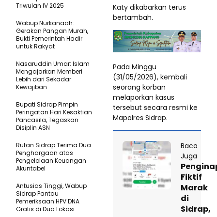
Triwulan IV 2025
Katy dikabarkan terus
bertambah.
Wabup Nurkanaah:
Gerakan Pangan Murah,
Bukti Pemerintah Hadir
untuk Rakyat
Nasaruddin Umar: Islam
Pada Minggu
Mengajarkan Memberi
(31/05/2026), kembali
Lebih dari Sekadar
seorang korban
Kewajiban
melaporkan kasus
Bupati Sidrap Pimpin
tersebut secara resmi ke
Peringatan Hari Kesaktian
Mapolres Sidrap.
Pancasila, Tegaskan
Disiplin ASN
Baca
Rutan Sidrap Terima Dua
Penghargaan atas
Juga
Pengelolaan Keuangan
Pengina
Akuntabel
Fiktif
Antusias Tinggi, Wabup
Marak
Sidrap Pantau
di
Pemeriksaan HPV DNA
Sidrap,
Gratis di Dua Lokasi