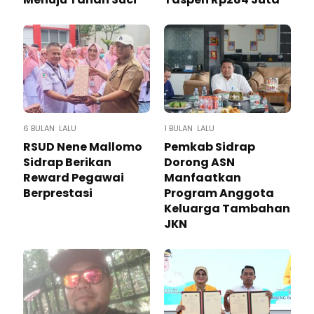
6 BULAN LALU
1 BULAN LALU
RSUD Nene Mallomo
Pemkab Sidrap
Sidrap Berikan
Dorong ASN
Reward Pegawai
Manfaatkan
Berprestasi
Program Anggota
Keluarga Tambahan
JKN