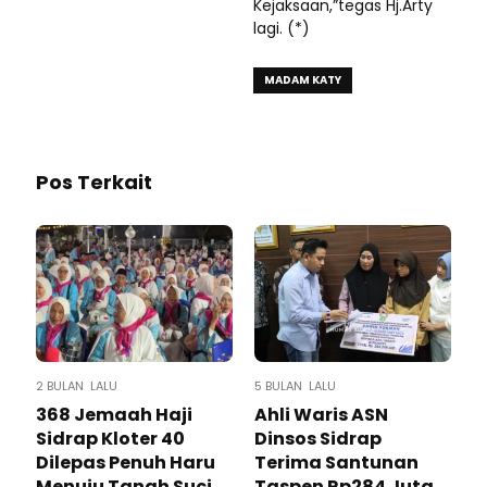
Kejaksaan,”tegas Hj.Arty
lagi. (*)
MADAM KATY
Pos Terkait
2 BULAN LALU
5 BULAN LALU
368 Jemaah Haji
Ahli Waris ASN
Sidrap Kloter 40
Dinsos Sidrap
Dilepas Penuh Haru
Terima Santunan
Menuju Tanah Suci
Taspen Rp284 Juta