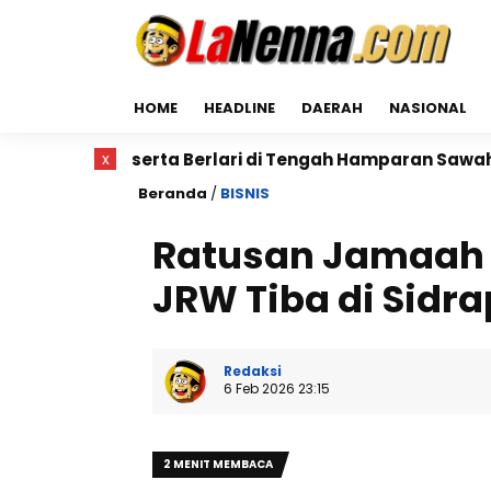
HOME
HEADLINE
DAERAH
NASIONAL
erta Berlari di Tengah Hamparan Sawah
x
Dr. Bunyami
Beranda
/
BISNIS
Ratusan Jamaah
JRW Tiba di Sidra
Redaksi
6 Feb 2026 23:15
2 MENIT MEMBACA