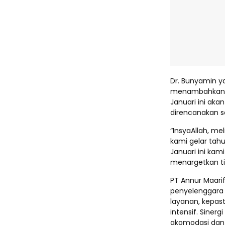
Dr. Bunyamin y
menambahkan, 
Januari ini ak
direncanakan set
“InsyaAllah, m
kami gelar tahu
Januari ini ka
menargetkan ti
PT Annur Maari
penyelenggara
layanan, kepas
intensif. Sine
akomodasi dan 