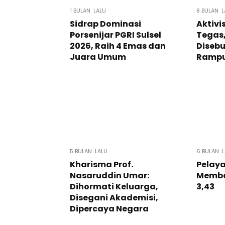
1 BULAN LALU
8 BULAN L
Sidrap Dominasi
Aktivi
Porsenijar PGRI Sulsel
Tegas,
2026, Raih 4 Emas dan
Disebu
Juara Umum
Rampu
5 BULAN LALU
6 BULAN L
Kharisma Prof.
Pelaya
Nasaruddin Umar:
Membai
Dihormati Keluarga,
3,43
Disegani Akademisi,
Dipercaya Negara