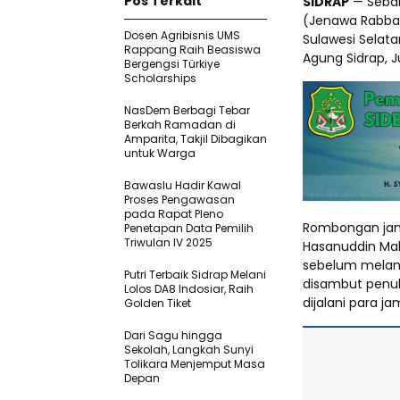
Pos Terkait
SIDRAP
— Seban
(Jenawa Rabban
Dosen Agribisnis UMS
Sulawesi Selata
Rappang Raih Beasiswa
Agung Sidrap, 
Bergengsi Türkiye
Scholarships
NasDem Berbagi Tebar
Berkah Ramadan di
Amparita, Takjil Dibagikan
untuk Warga
Bawaslu Hadir Kawal
Proses Pengawasan
pada Rapat Pleno
Rombongan jam
Penetapan Data Pemilih
Triwulan IV 2025
Hasanuddin Mak
sebelum melanj
Putri Terbaik Sidrap Melani
disambut penuh
Lolos DA8 Indosiar, Raih
dijalani para j
Golden Tiket
Dari Sagu hingga
Sekolah, Langkah Sunyi
Tolikara Menjemput Masa
Depan