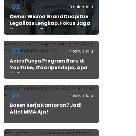
02
10 bulan lalu
Owner Wisma Grand Duapitue:
Legalitas Lengkap, Fokus Jaga
Keamanan Tamu
03
4 tahun lalu
Anies Punya Program Baru di
YouTube, #daripendopo, Apa
Itu?
04
4 tahun lalu
Bosen Kerja Kantoran? Jadi
Atlet MMA Aja!