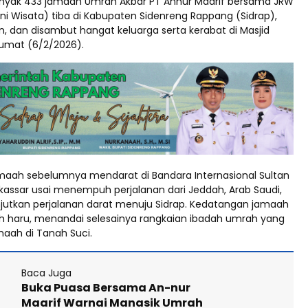
yak 433 jamaah Umrah Akbar PT Annur Maarif bersama JRW
i Wisata) tiba di Kabupaten Sidenreng Rappang (Sidrap),
n, dan disambut hangat keluarga serta kerabat di Masjid
Jumat (6/2/2026).
aah sebelumnya mendarat di Bandara Internasional Sultan
assar usai menempuh perjalanan dari Jeddah, Arab Saudi,
utkan perjalanan darat menuju Sidrap. Kedatangan jamaah
 haru, menandai selesainya rangkaian ibadah umrah yang
amaah di Tanah Suci.
Baca Juga
Buka Puasa Bersama An-nur
Maarif Warnai Manasik Umrah