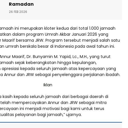
Ramadan
26 FEB 2026
amaah ini merupakan kloter kedua dari total 1.000 jamaah
atkan dalam program Umrah Akbar Januari 2026 yang
ur Maarif bersama JRW. Program tersebut menjadi salah satu
n umrah berskala besar di Indonesia pada awal tahun ini.
nnur Maarif, Dr. Bunyamin M. Yapid, Lc., M.H., yang turut
amaah sejak keberangkatan hingga kepulangan,
apresiasi kepada seluruh jamaah atas kepercayaan yang
da Annur dan JRW sebagai penyelenggara perjalanan ibadah.
a kasih kepada seluruh jamaah dari berbagai daerah di
 telah mempercayakan Annur dan JRW sebagai mitra
ercayaan ini menjadi motivasi bagi kami untuk terus
ualitas pelayanan bagi jamaah,” ujarnya.