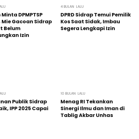
ALU
4 BULAN LALU
s Minta DPMPTSP
DPRD Sidrap Temui Pemilik
 Mie Gacoan Sidrap
Kos Saat Sidak, Imbau
t Belum
Segera Lengkapi Izin
ngkan Izin
ALU
10 BULAN LALU
nan Publik Sidrap
Menag RI Tekankan
k, IPP 2025 Capai
Sinergi Ilmu dan Iman di
Tablig Akbar Unhas