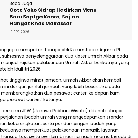
Baca Juga
Coto Yoko Sidrap Hadirkan Menu
Baru Sop Iga Konro, Sajian
Hangat Khas Makassar
19 APR 2026
ang juga merupakan tenaga ahli Kementerian Agama RI
suksesnya penyelenggaraan dua kloter Umrah Akbar pada
an menjadi rujukan pelaksanaan Umrah Akbar berikutnya yang
elah Idulfitri 2026.
elihat tingginya minat jamaah, Umrah Akbar akan kembali
n ini dengan jumlah jamaah yang lebih besar. Jika pada
mi memberangkatkan dua pesawat carter, ke depan kami
ga pesawat carter,” katanya.
f bersama JRW (Jenawa Rabbani Wisata) dikenal sebagai
 perjalanan ibadah umrah yang mengedepankan standar
tian keberangkatan, serta pendampingan ibadah yang
rgi keduanya memperkuat pelaksanaan manasik, layanan
transportasi, serta pembimbingan jamaah selama berada di