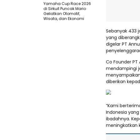
Yamaha Cup Race 2026
di Sirkuit Puncak Mario
Geliatkan Otomotif,
Wisata, dan Ekonomi
Sebanyak 433 j
yang diberangk
digelar PT Ann
penyelenggaraa
Co Founder PT A
mendampingi j
menyampaikan 
diberikan kepa
“Kami berterim
Indonesia yang
ibadahnya. Kep
meningkatkan k