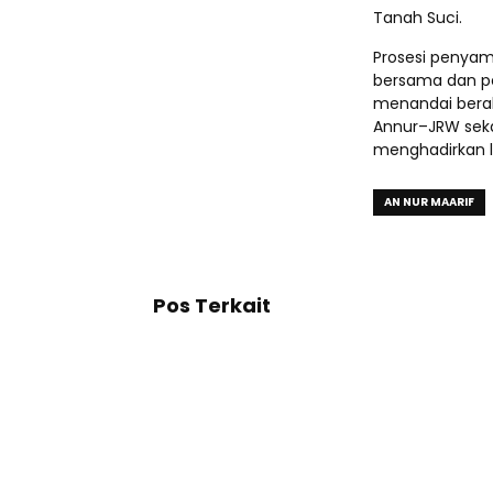
Tanah Suci.
Prosesi penyam
bersama dan p
menandai berak
Annur–JRW sek
menghadirkan l
AN NUR MAARIF
Pos Terkait