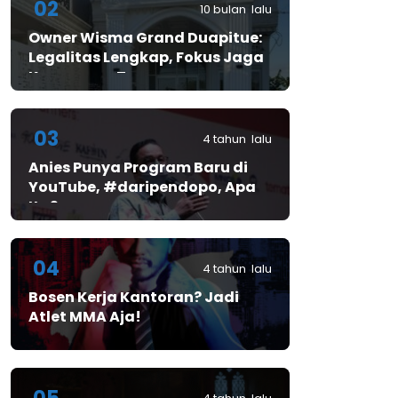
02
10 bulan lalu
Owner Wisma Grand Duapitue:
Legalitas Lengkap, Fokus Jaga
Keamanan Tamu
03
4 tahun lalu
Anies Punya Program Baru di
YouTube, #daripendopo, Apa
Itu?
04
4 tahun lalu
Bosen Kerja Kantoran? Jadi
Atlet MMA Aja!