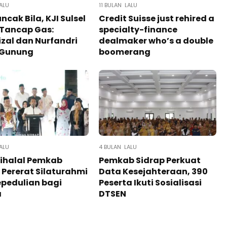
ALU
11 BULAN LALU
ncak Bila, KJI Sulsel
Credit Suisse just rehired a
 Tancap Gas:
specialty-finance
zal dan Nurfandri
dealmaker who’s a double
 Gunung
boomerang
ALU
4 BULAN LALU
ihalal Pemkab
Pemkab Sidrap Perkuat
 Pererat Silaturahmi
Data Kesejahteraan, 390
pedulian bagi
Peserta Ikuti Sosialisasi
a
DTSEN