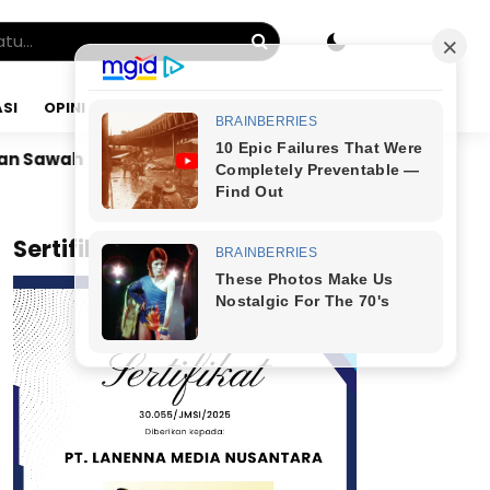
SI
OPINI
JUMAT, 07 AGU 2026
unyamin Yapid di Kairo: Tak Mampu Kelola Uang Bulana
x
Sertifikat JMSI