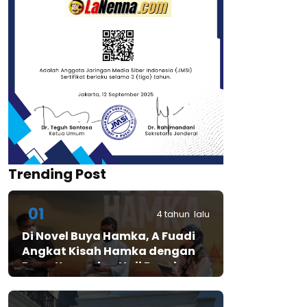
Trending Post
01
4 tahun lalu
Di Novel Buya Hamka, A Fuadi
Angkat Kisah Hamka dengan
Bung Karno dan Haji Rasul