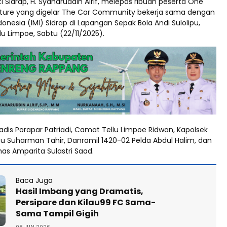
i Sidrap, H. Syaharuddin Alrif, melepas ribuan peserta One
nture yang digelar The Car Community bekerja sama dengan
donesia (IMI) Sidrap di Lapangan Sepak Bola Andi Sulolipu,
u Limpoe, Sabtu (22/11/2025).
Kadis Porapar Patriadi, Camat Tellu Limpoe Ridwan, Kapolsek
tu Suharman Tahir, Danramil 1420-02 Pelda Abdul Halim, dan
as Amparita Sulastri Saad.
Baca Juga
Hasil Imbang yang Dramatis,
Persipare dan Kilau99 FC Sama-
Sama Tampil Gigih