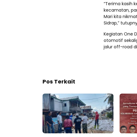
“Terima kasih k
kecamatan, para
Mari kita nikm
Sidrap,” tutupn
Kegiatan One D
otomotif sekal
jalur off-road 
Pos Terkait