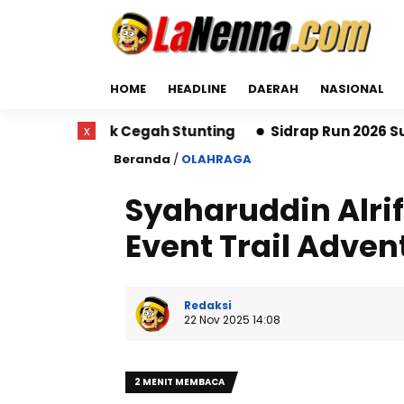
HOME
HEADLINE
DAERAH
NASIONAL
gah Stunting
x
Sidrap Run 2026 Sukses Digelar, Ribu
Beranda
/
OLAHRAGA
Syaharuddin Alrif
Event Trail Adven
Redaksi
22 Nov 2025 14:08
2 MENIT MEMBACA