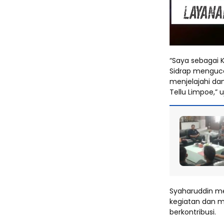
“Saya sebagai K
Sidrap menguc
menjelajahi da
Tellu Limpoe,” u
Syaharuddin m
kegiatan dan m
berkontribusi.