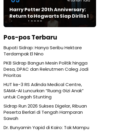
05
4 tahun lalu
Harry Potter 20th Anniversary:
Return to Hogwarts Siap Dirilis 1
Januari 2022
Pos-pos Terbaru
Bupati Sidrap: Hanya Seribu Hektare
Terdampak El Nino
PKB Sidrap Bangun Mesin Politik hingga
Desa, DPAC dan Rekrutmen Caleg Jadi
Prioritas
HUT ke-3 RS Adinda Medical Centre,
SAMA-AI Luncurkan “Ruang Gizi Anak”
untuk Cegah Stunting
Sidrap Run 2026 Sukses Digelar, Ribuan
Peserta Berlari di Tengah Hamparan
Sawah
Dr. Bunyamin Yapid di Kairo: Tak Mampu