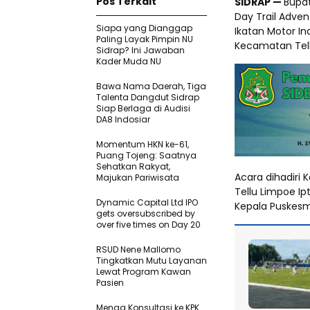
Pos Terkait
SIDRAP —
Bupat
Day Trail Adve
Siapa yang Dianggap
Ikatan Motor In
Paling Layak Pimpin NU
Kecamatan Tell
Sidrap? Ini Jawaban
Kader Muda NU
Bawa Nama Daerah, Tiga
Talenta Dangdut Sidrap
Siap Berlaga di Audisi
DA8 Indosiar
Momentum HKN ke-61,
Puang Tojeng: Saatnya
Sehatkan Rakyat,
Acara dihadiri 
Majukan Pariwisata
Tellu Limpoe Ip
Dynamic Capital Ltd IPO
Kepala Puskesm
gets oversubscribed by
over five times on Day 20
RSUD Nene Mallomo
Tingkatkan Mutu Layanan
Lewat Program Kawan
Pasien
Menag Konsultasi ke KPK