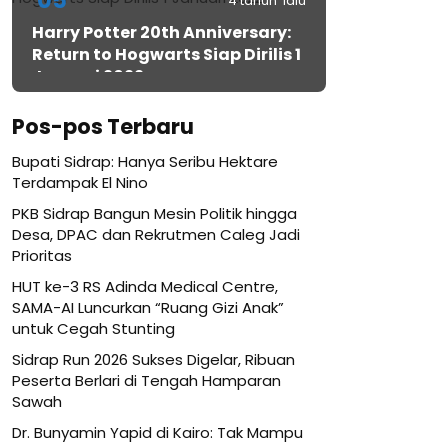
05
4 tahun lalu
Harry Potter 20th Anniversary:
Return to Hogwarts Siap Dirilis 1
Januari 2022
Pos-pos Terbaru
Bupati Sidrap: Hanya Seribu Hektare
Terdampak El Nino
PKB Sidrap Bangun Mesin Politik hingga
Desa, DPAC dan Rekrutmen Caleg Jadi
Prioritas
HUT ke-3 RS Adinda Medical Centre,
SAMA-AI Luncurkan “Ruang Gizi Anak”
untuk Cegah Stunting
Sidrap Run 2026 Sukses Digelar, Ribuan
Peserta Berlari di Tengah Hamparan
Sawah
Dr. Bunyamin Yapid di Kairo: Tak Mampu