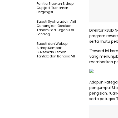
Panitia Siapkan Sidrap
Cup jadi Turnamen
Bergengsi
Bupati Syaharuddin Alrif
Canangkan Gerakan
Tanam Padi Organik di
Direktur RSUD 
Panreng
program reward 
serta mutu pe
Bupati dan Wabup
Sidrap Kompak
“Reward ini ka
Sukseskan Kemah
yang menunjukka
Tahfidz dan Bahasa VIII
memberikan pel
Adapun kategor
pengumpul Stan
pengisian, rua
serta petugas T