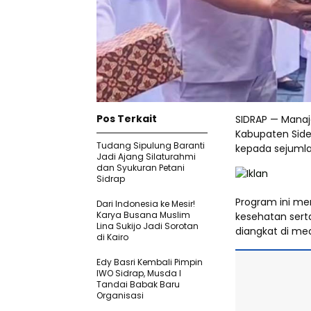
Pos Terkait
SIDRAP — Mana
Kabupaten Sid
Tudang Sipulung Baranti
kepada sejumla
Jadi Ajang Silaturahmi
dan Syukuran Petani
Sidrap
Program ini mer
Dari Indonesia ke Mesir!
Karya Busana Muslim
kesehatan sert
Lina Sukijo Jadi Sorotan
diangkat di med
di Kairo
Edy Basri Kembali Pimpin
IWO Sidrap, Musda I
Tandai Babak Baru
Organisasi