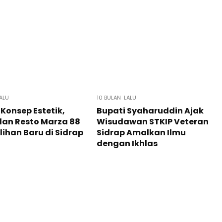
ALU
10 BULAN LALU
Konsep Estetik,
Bupati Syaharuddin Ajak
dan Resto Marza 88
Wisudawan STKIP Veteran
ilihan Baru di Sidrap
Sidrap Amalkan Ilmu
dengan Ikhlas