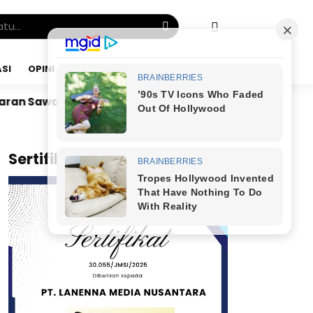
SI
OPINI
KAMIS, 06 AGU 2026
Dr. Bunyamin Yapid di Kairo: Tak Mampu Kelola Uang 
x
Sertifikat JMSI