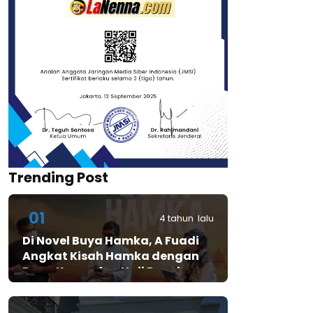
Trending Post
01
4 tahun lalu
Di Novel Buya Hamka, A Fuadi
Angkat Kisah Hamka dengan
Bung Karno dan Haji Rasul