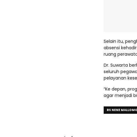
Selain itu, pe
absensi kehadir
ruang perawatan
Dr. Suwarta be
seluruh pegawa
pelayanan kese
“Ke depan, pro
agar menjadi bu
RS NENE MALLOM