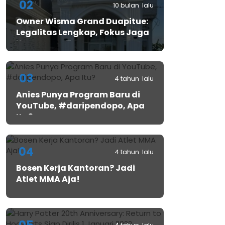
02
10 bulan lalu
Owner Wisma Grand Duapitue:
Legalitas Lengkap, Fokus Jaga
Keamanan Tamu
03
4 tahun lalu
Anies Punya Program Baru di
YouTube, #daripendopo, Apa
Itu?
04
4 tahun lalu
Bosen Kerja Kantoran? Jadi
Atlet MMA Aja!