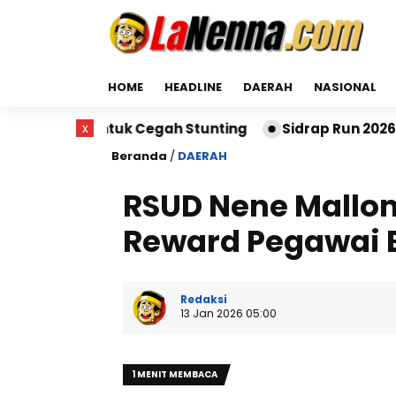
HOME
HEADLINE
DAERAH
NASIONAL
tuk Cegah Stunting
x
Sidrap Run 2026 Sukses Digelar
Beranda
/
DAERAH
RSUD Nene Mallom
Reward Pegawai 
Redaksi
13 Jan 2026 05:00
1 MENIT MEMBACA