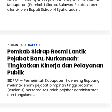
SIDRAP — Sebanyak 156 pejabat di lingkup Pemerintah
Kabupaten (Pemkab) Sidrap, Sulawesi Selatan, resmi
dilantik oleh Bupati Sidrap, H Syaharuddin..
7 BULAN LALU |
DAERAH
Pemkab Sidrap Resmi Lantik
Pejabat Baru, Nurkanaah:
Tingkatkan Kinerja dan Pelayanan
Publik
SIDRAP — Pemerintah Kabupaten Sidenreng Rappang
melantik enam pejabat pimpinan tinggi pratama
(eselon II) bersama sejumlah pejabat administrator
dan fungsional..