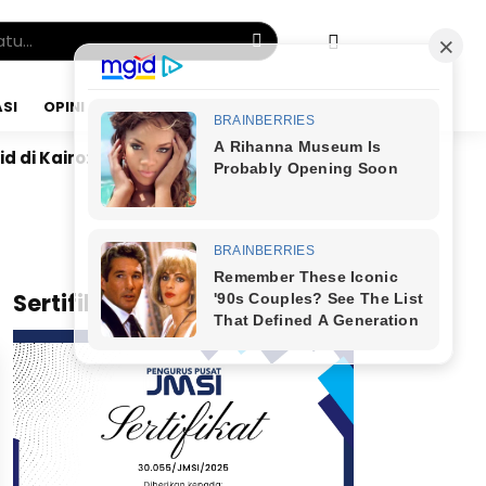
SI
OPINI
SABTU, 08 AGU 2026
Kairo: Tak Mampu Kelola Uang Bulanan, Jangan Bermimp
x
Sertifikat JMSI