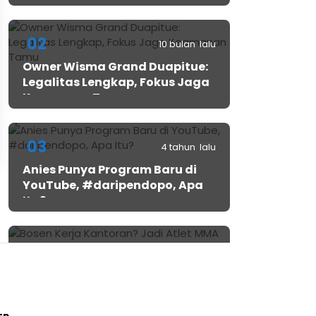
02
10 bulan lalu
Owner Wisma Grand Duapitue:
Legalitas Lengkap, Fokus Jaga
Keamanan Tamu
03
4 tahun lalu
Anies Punya Program Baru di
YouTube, #daripendopo, Apa
Itu?
04
4 tahun lalu
Bosen Kerja Kantoran? Jadi
Atlet MMA Aja!