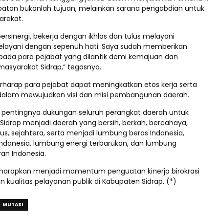
batan bukanlah tujuan, melainkan sarana pengabdian untuk
arakat.
rsinergi, bekerja dengan ikhlas dan tulus melayani
elayani dengan sepenuh hati. Saya sudah memberikan
ada para pejabat yang dilantik demi kemajuan dan
masyarakat Sidrap,” tegasnya.
rharap para pejabat dapat meningkatkan etos kerja serta
 dalam mewujudkan visi dan misi pembangunan daerah.
pentingnya dukungan seluruh perangkat daerah untuk
idrap menjadi daerah yang bersih, berkah, bercahaya,
us, sejahtera, serta menjadi lumbung beras Indonesia,
Indonesia, lumbung energi terbarukan, dan lumbung
an Indonesia.
 diharapkan menjadi momentum penguatan kinerja birokrasi
 kualitas pelayanan publik di Kabupaten Sidrap. (*)
MUTASI