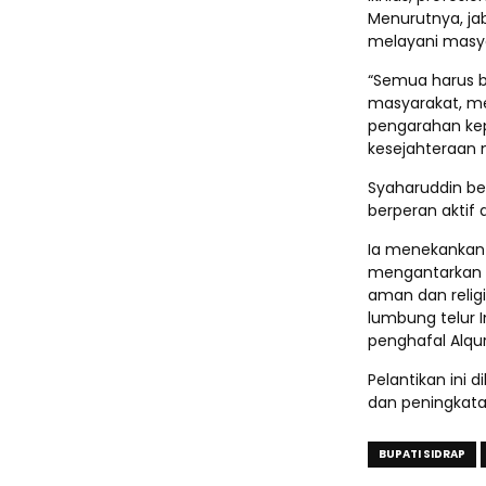
Menurutnya, ja
melayani masy
“Semua harus be
masyarakat, m
pengarahan kep
kesejahteraan 
Syaharuddin be
berperan aktif
Ia menekankan 
mengantarkan S
aman dan religi
lumbung telur 
penghafal Alqur
Pelantikan ini
dan peningkatan
BUPATI SIDRAP