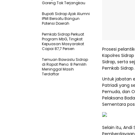
Goreng Tak Terjangkau
Bupati Sidrap Ajak Alumni
IPMI Bersatu Bangun
Potensi Daerah
Pemkab Sidrap Perkuat
Program MbG, Tingkat
Kepuasan Masyarakat
Capai 87,7 Persen
Prosesi pelantik
Kapolres Sidrap
Temuan Bawaslu Sidrap
Sidrap, serta s
di Rapat Pleno: 8 Pemilih
Pemkab Sidrap.
Meninggal Masih
Terdaftar
Untuk jabatan e
Patriadi yang 
Pemuda, dan Ol
Pelaksana Bada
Sementara posis
Selain itu, And
Pemberdayaan 