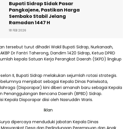
Bupati Sidrap Sidak Pasar
Pangkajene, Pastikan Harga
Sembako Stabil Jelang
Ramadan 1447 H
18 FEB 2026
an tersebut turut dihadiri Wakil Bupati Sidrap, Nurkanaah,
 AKBP Dr Fantri Taherong, Dandim 1420 Sidrap, Ketua DPRD
ejumlah kepala Satuan Kerja Perangkat Daerah (SKPD) lingkup
selon II, Bupati Sidrap melakukan sejumlah rotasi strategis.
sebelumnya menjabat sebagai Kepala Dinas Pariwisata,
ahraga (Disporapar) kini diberi amanah baru sebagai Kepala
n Penanggulangan Bencana Daerah (BPBD) Sidrap.
i Kepala Disporapar diisi oleh Nasruddin Waris.
i Surya dipercaya menduduki jabatan Kepala Dinas
Masyarakat Desa dan Perlindungan Perempuan dan Anak