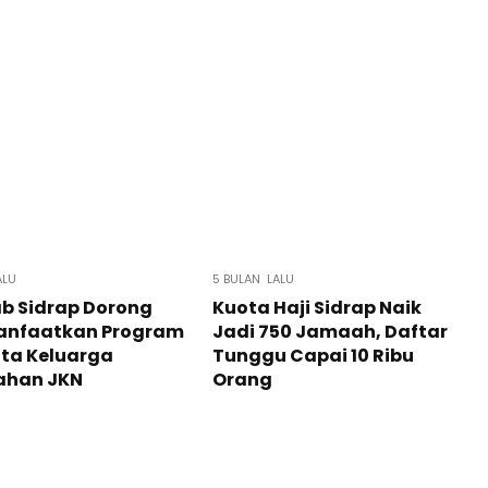
ALU
5 BULAN LALU
b Sidrap Dorong
Kuota Haji Sidrap Naik
anfaatkan Program
Jadi 750 Jamaah, Daftar
ta Keluarga
Tunggu Capai 10 Ribu
han JKN
Orang