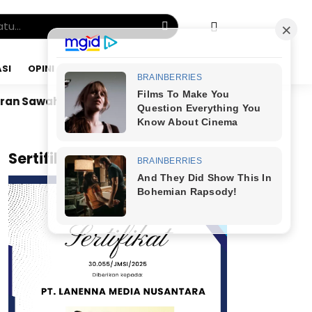
SI
OPINI
JUMAT, 07 AGU 2026
Dr. Bunyamin Yapid di Kairo: Tak Mampu Kelola Uang 
x
Sertifikat JMSI