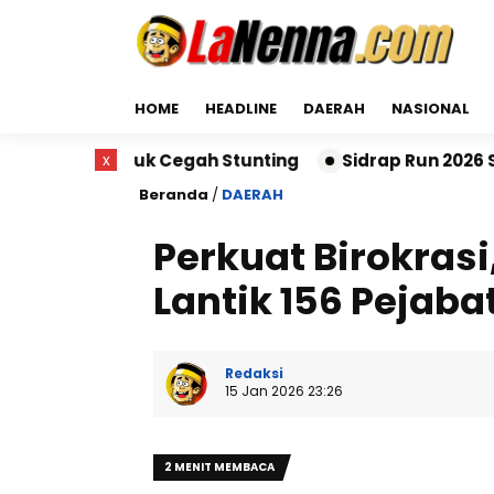
HOME
HEADLINE
DAERAH
NASIONAL
tuk Cegah Stunting
x
Sidrap Run 2026 Sukses Digelar
Beranda
/
DAERAH
Perkuat Birokrasi
Lantik 156 Pejaba
Redaksi
15 Jan 2026 23:26
2 MENIT MEMBACA