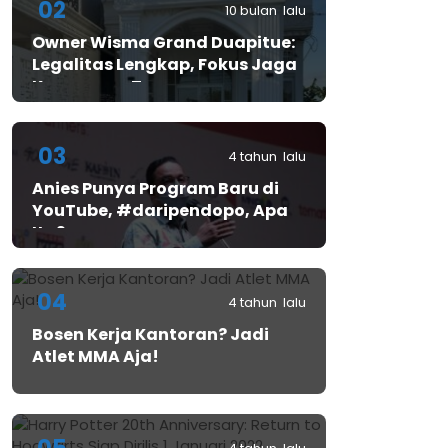
02
10 bulan lalu
Owner Wisma Grand Duapitue:
Legalitas Lengkap, Fokus Jaga
Keamanan Tamu
03
4 tahun lalu
Anies Punya Program Baru di
YouTube, #daripendopo, Apa
Itu?
04
4 tahun lalu
Bosen Kerja Kantoran? Jadi
Atlet MMA Aja!