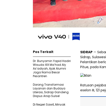
Pos Terkait
SIDRAP
— Seban
Sidrap, Sulawesi
Dr. Bunyamin Yapid Hadiri
Pelantikan ber
Wisuda XIX Ma’had Aly
Pitue, pada Kam
As’adiyah, Ajak Alumni
Jaga Nama Besar
Pesantren
Dorong Transformasi
Ratusan pejabat 
Layanan dan Budaya
eselon III, 121 
Literasi, Sidrap Gandeng
Dispus Arsip Sulsel
Di Negeri Sawit, Minyak