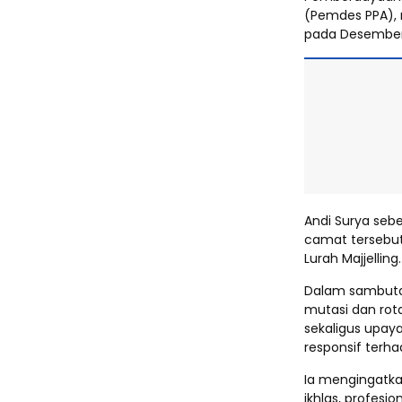
(Pemdes PPA),
pada Desember
Andi Surya seb
camat tersebut
Lurah Majjelling.
Dalam sambutan
mutasi dan rot
sekaligus upay
responsif terh
Ia mengingatkan
ikhlas, profes