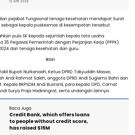
10 APR 2026
lan pejabat fungsional tenaga kesehatan mendapat Surat
 sebagai kepala puskesmas di kesempatan tersebut.
erahkan pula SK kepada sejumlah kepala tata usaha
a 35 Pegawai Pemerintah dengan Perjanjian Kerja (PPPK)
2024 dari tenaga kesehatan dan guru.
Wakil Bupati Nurkanaah, Ketua DPRD Takyuddin Masse,
rah Andi Rahmat Saleh, anggota DPRD Andi Sugiarno Bahri dan
lt. Kepala BKPSDM Andi Bustanil, para kepala OPD, Camat
di Surya Praja Hadiningrat, serta undangan lainnya.
Baca Juga
Credit Bank, which offers loans
to people without credit score,
has raised $15M