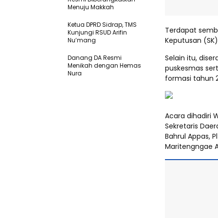
Menuju Makkah
Ketua DPRD Sidrap, TMS
Terdapat sembi
Kunjungi RSUD Arifin
Keputusan (SK)
Nu’mang
Selain itu, dis
Danang DA Resmi
Menikah dengan Hemas
puskesmas sert
Nura
formasi tahun 
Acara dihadiri 
Sekretaris Dae
Bahrul Appas, P
Maritengngae An