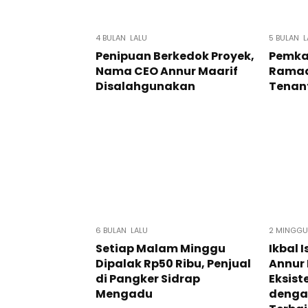
4 BULAN LALU
5 BULAN L
Penipuan Berkedok Proyek,
Pemka
Nama CEO Annur Maarif
Ramada
Disalahgunakan
Tenant
6 BULAN LALU
2 MINGGU
Setiap Malam Minggu
Ikbal 
Dipalak Rp50 Ribu, Penjual
Annur 
di Pangker Sidrap
Eksist
Mengadu
denga