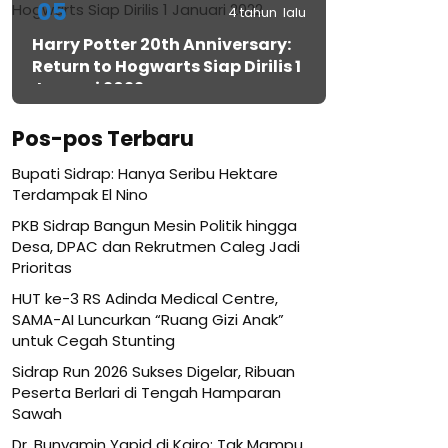
05
4 tahun lalu
Harry Potter 20th Anniversary:
Return to Hogwarts Siap Dirilis 1
Januari 2022
Pos-pos Terbaru
Bupati Sidrap: Hanya Seribu Hektare
Terdampak El Nino
PKB Sidrap Bangun Mesin Politik hingga
Desa, DPAC dan Rekrutmen Caleg Jadi
Prioritas
HUT ke-3 RS Adinda Medical Centre,
SAMA-AI Luncurkan “Ruang Gizi Anak”
untuk Cegah Stunting
Sidrap Run 2026 Sukses Digelar, Ribuan
Peserta Berlari di Tengah Hamparan
Sawah
Dr. Bunyamin Yapid di Kairo: Tak Mampu