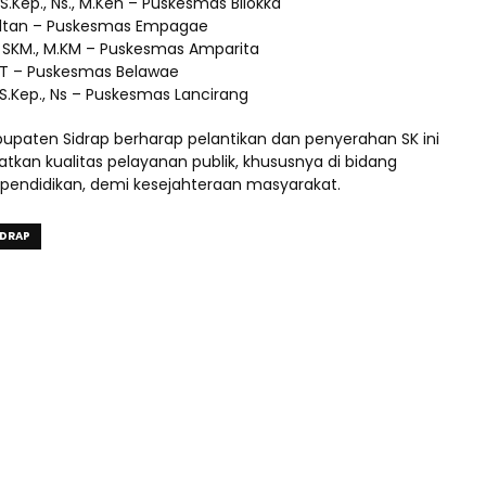
 S.Kep., Ns., M.Ken – Puskesmas Bilokka
ultan – Puskesmas Empagae
d, SKM., M.KM – Puskesmas Amparita
.ST – Puskesmas Belawae
, S.Kep., Ns – Puskesmas Lancirang
upaten Sidrap berharap pelantikan dan penyerahan SK ini
tkan kualitas pelayanan publik, khususnya di bidang
pendidikan, demi kesejahteraan masyarakat.
IDRAP