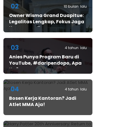
02
10 bulan lalu
Owner Wisma Grand Duapitue:
Legalitas Lengkap, Fokus Jaga
Keamanan Tamu
03
4 tahun lalu
Anies Punya Program Baru di
YouTube, #daripendopo, Apa
Itu?
04
4 tahun lalu
Bosen Kerja Kantoran? Jadi
Atlet MMA Aja!