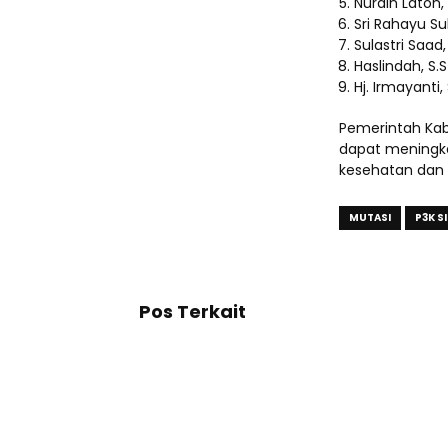
Nurdin Laton,
Sri Rahayu S
Sulastri Saa
Haslindah, S
Hj. Irmayanti
Pemerintah Kab
dapat meningka
kesehatan dan 
MUTASI
P3K S
Pos Terkait