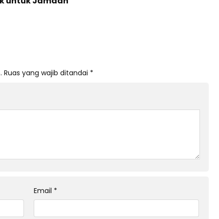
ik untuk Jamaah
.
Ruas yang wajib ditandai
*
Email
*