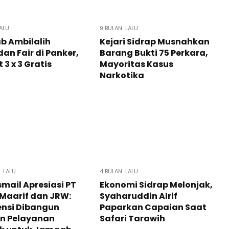
ALU
9 BULAN LALU
b Ambilalih
Kejari Sidrap Musnahkan
n Fair di Panker,
Barang Bukti 75 Perkara,
 3 x 3 Gratis
Mayoritas Kasus
Narkotika
 LALU
4 BULAN LALU
Ismail Apresiasi PT
Ekonomi Sidrap Melonjak,
Maarif dan JRW:
Syaharuddin Alrif
ensi Dibangun
Paparkan Capaian Saat
n Pelayanan
Safari Tarawih