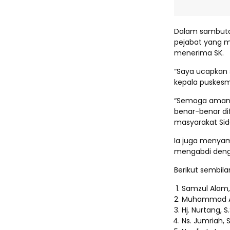
Dalam sambuta
pejabat yang 
menerima SK.
“Saya ucapkan s
kepala puskesm
“Semoga amanah 
benar-benar di
masyarakat Sid
Ia juga menyam
mengabdi deng
Berikut sembil
Samzul Alam,
Muhammad Ali
Hj. Nurtang, 
Ns. Jumriah,