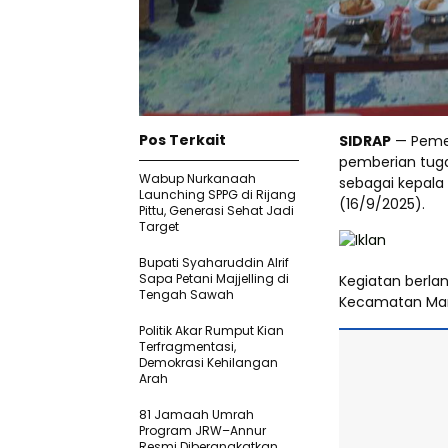
Pos Terkait
SIDRAP
— Pemer
pemberian tug
Wabup Nurkanaah
sebagai kepala
Launching SPPG di Rijang
(16/9/2025).
Pittu, Generasi Sehat Jadi
Target
Bupati Syaharuddin Alrif
Sapa Petani Majjelling di
Kegiatan berla
Tengah Sawah
Kecamatan Marit
Politik Akar Rumput Kian
Terfragmentasi,
Demokrasi Kehilangan
Arah
81 Jamaah Umrah
Program JRW–Annur
Resmi Diberangkatkan