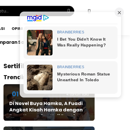
SI
OPINI
SABTU, 08 AGU 2026
Dr. Bunyamin Yapid di Kairo: Tak Mampu Kelola Uan
x
Sertifikat JMSI
Trending Post
01
4 tahun lalu
Di Novel Buya Hamka, A Fuadi
Angkat Kisah Hamka dengan
Bung Karno dan Haji Rasul