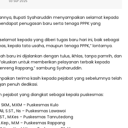
03 SEP 2025
nnya, Bupati Syaharuddin menyampaikan selamat kepada
mendapat penugasan baru serta tenaga PPPK yang
elamat kepada yang diberi tugas baru hari ini, baik sebagai
as, kepala tata usaha, maupun tenaga PPPK,” lontarnya.
baru ini dijalankan dengan tulus, ikhlas, tanpa pamrih, dan
fokuskan untuk memberikan pelayanan terbaik kepada
enreng Rappang,” sambung Syaharuddin.
paikan terima kasih kepada pejabat yang sebelumnya telah
an penuh dedikasi.
an pejabat yang diangkat sebagai kepala puskesmas:
 SKM., M.KM – Puskesmas Kulo
, S.ST., Ns – Puskesmas Lawawoi
S.ST., M.Kes – Puskesmas Tanrutedong
 S.Kep., M.M – Puskesmas Rappang