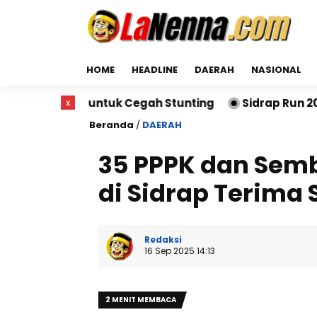
HOME
HEADLINE
DAERAH
NASIONAL
untuk Cegah Stunting
x
Sidrap Run 2026 Sukses Digel
Beranda
/
DAERAH
35 PPPK dan Sem
di Sidrap Terima 
Redaksi
16 Sep 2025 14:13
2 MENIT MEMBACA