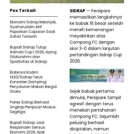
Pos Terkait
SIDRAP
— Persipare
memastikan langkahnya
Ekonomi Sidrap Melonjak,
ke babak 16 besar setelah
Syaharuddin Alrif
meraih kemenangan
Paparkan Capaian Saat
meyakinkan atas
Safari Tarawih
Compong FC dengan
Bupati Sidrap Tutup
skor 3-0 dalam lanjutan
Adinda Cup I 2026, Ajang
pertandingan Sidrap Cup
Silaturahmi dan
2026.
Sportivitas di Sidrap
Babinsa Kodim
1420/Sidrap Terus
Konsisten Dampingi
Penyaluran Makan Bergizi
Sejak babak pertama
Gratis
dimulai, Persipare tampil
Polres Sidrap Berhasil
agresif dengan terus
Ungkap Penipuan Modus
menekan pertahanan
Segitiga
Compong FC. Sejumlah
peluang berhasil
Bupati Sidrap Jadi
Responden Sensus
diciptakan, namun
Ekonomi 2026, Ajak