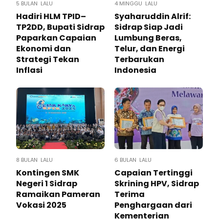
5 BULAN LALU
4 MINGGU LALU
Hadiri HLM TPID–
Syaharuddin Alrif:
TP2DD, Bupati Sidrap
Sidrap Siap Jadi
Paparkan Capaian
Lumbung Beras,
Ekonomi dan
Telur, dan Energi
Strategi Tekan
Terbarukan
Inflasi
Indonesia
8 BULAN LALU
6 BULAN LALU
Kontingen SMK
Capaian Tertinggi
Negeri 1 Sidrap
Skrining HPV, Sidrap
Ramaikan Pameran
Terima
Vokasi 2025
Penghargaan dari
Kementerian