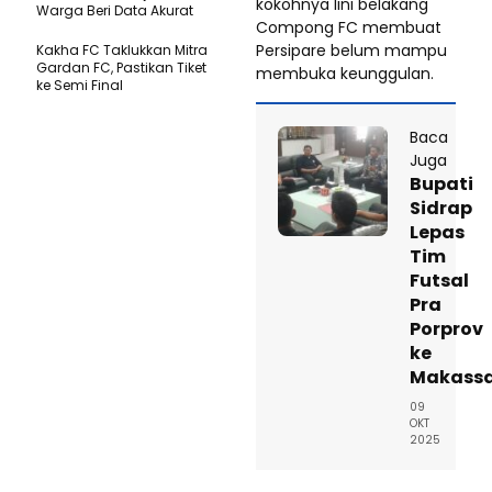
kokohnya lini belakang
Warga Beri Data Akurat
Compong FC membuat
Persipare belum mampu
Kakha FC Taklukkan Mitra
Gardan FC, Pastikan Tiket
membuka keunggulan.
ke Semi Final
Baca
Juga
Bupati
Sidrap
Lepas
Tim
Futsal
Pra
Porprov
ke
Makass
09
OKT
2025