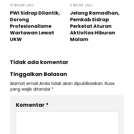
10 BULAN LALU
5 BULAN LALU
PWI Sidrap Dilantik,
Jelang Ramadhan,
Dorong
Pemkab Sidrap
Profesionalisme
Perketat Aturan
Wartawan Lewat
Aktivitas Hiburan
UKW
Malam
Tidak ada komentar
Tinggalkan Balasan
Alamat email Anda tidak akan dipublikasikan.
Ruas
yang wajib ditandai
*
Komentar
*