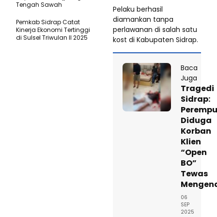
Tengah Sawah
Pelaku berhasil
diamankan tanpa
Pemkab Sidrap Catat
perlawanan di salah satu
Kinerja Ekonomi Tertinggi
di Sulsel Triwulan II 2025
kost di Kabupaten Sidrap.
Baca
Juga
Tragedi
Sidrap:
Peremp
Diduga
Korban
Klien
“Open
BO”
Tewas
Mengen
06
SEP
2025