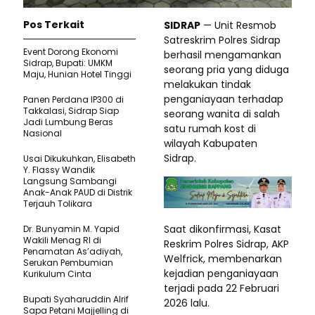
Pos Terkait
SIDRAP
— Unit Resmob
Satreskrim Polres Sidrap
Event Dorong Ekonomi
berhasil mengamankan
Sidrap, Bupati: UMKM
seorang pria yang diduga
Maju, Hunian Hotel Tinggi
melakukan tindak
penganiayaan terhadap
Panen Perdana IP300 di
Takkalasi, Sidrap Siap
seorang wanita di salah
Jadi Lumbung Beras
satu rumah kost di
Nasional
wilayah Kabupaten
Sidrap.
Usai Dikukuhkan, Elisabeth
Y. Flassy Wandik
Langsung Sambangi
Anak-Anak PAUD di Distrik
Terjauh Tolikara
Saat dikonfirmasi, Kasat
Dr. Bunyamin M. Yapid
Wakili Menag RI di
Reskrim Polres Sidrap, AKP
Penamatan As’adiyah,
Welfrick, membenarkan
Serukan Pembumian
kejadian penganiayaan
Kurikulum Cinta
terjadi pada 22 Februari
Bupati Syaharuddin Alrif
2026 lalu.
Sapa Petani Majjelling di