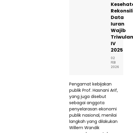
Kesehat
Rekonsil
Data
Iuran
Wajib
Triwula
IV
2025
02
FEB
2026
Pengamat kebijakan
publik Prof. Hasnani Arif,
yang juga disebut
sebagai anggota
penyelarasan ekonomi
publik nasional, menilai
langkah yang dilakukan
Willem Wandik