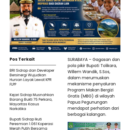
Pos Terkait
SURABAYA – Gagasan dan
pola pikir Bupati Tolikara,
BRI Sidrap dan Developer
Willem Wandik, S.Sos,
Bersinergi Wujudkan
dalam merumuskan
Hunian Layak Lewat KPR
mekanisme penyaluran
FLPP
Program Makan Bergizi
Kejari Sidrap Musnahkan
Gratis (MBG) di wilayah
Barang Bukti 75 Perkara,
Papua Pegunungan
Mayoritas Kasus
mendapat perhatian dari
Narkotika
berbagai kalangan.
Bupati Sidrap Ikuti
Peresmian 1.061 Koperasi
Merah Putih Bersama