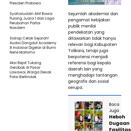
Presiden Prabowo
Sejumlah akademisi dan
Syaharuddin Alrif Bawa
Pulang Juara 1 dari Laga
pengamat kebijakan
Perubahan Partai
publik menilai
Nasdem
pendekatan yang
ditawarkan tidak hanya
Sidrap Cetak Sejarah!
Audisi Dangdut Academy
relevan bagi Kabupaten
8 Indosiar Digelar di Bumi
Tolikara, tetapi juga
Nene Mallomo
berpotensi menjadi
referensi bagi kepala
Aksi Bejat Tukang
Gerobak di Pasar
daerah lain yang
Lawawoi, Warga Desak
menghadapi tantangan
Polisi Bertindak
geografis dan sosial
serupa.
Baca
Juga
Heboh
Dugaan
Fasilitas