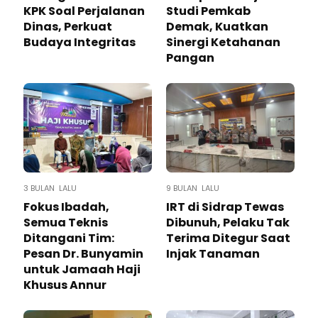
KPK Soal Perjalanan
Studi Pemkab
Dinas, Perkuat
Demak, Kuatkan
Budaya Integritas
Sinergi Ketahanan
Pangan
3 BULAN LALU
9 BULAN LALU
Fokus Ibadah,
IRT di Sidrap Tewas
Semua Teknis
Dibunuh, Pelaku Tak
Ditangani Tim:
Terima Ditegur Saat
Pesan Dr. Bunyamin
Injak Tanaman
untuk Jamaah Haji
Khusus Annur