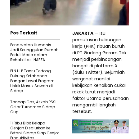
Pos Terkait
JAKARTA
— Isu
pemutusan hubungan
Pendekatan Humanis
kerja (PHK) ribuan buruh
Jadi Keunggulan Rumah
di PT Gudang Garam Tbk
Peduli Mario dalam
menjadi perbincangan
Rehabilitasi NAPZA
hangat di platform X
PLN ULP Tanru Tedong
(dulu Twitter). Sejumlah
Dukung Ketahanan
warganet menilai
Pangan Lewat Program
kebijakan kenaikan cukai
Listrik Masuk Sawah di
Sidrap
rokok turut menjadi
faktor utama perusahaan
Tancap Gas, Askab PSSI
mengambil langkah
Gelar Turnamen Sidrap
tersebut.
Cup
11 Ribu Bibit Kelapa
Genjah Disalurkan ke
Petani, Sidrap Siap Genjot
Produktivitas