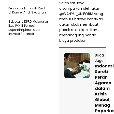
Salah satunya
disampaikan oleh akun
Penonton Tumpah Ruah
di Konser Andi Syaqirah
@WAHYU_UNIFORM yang
menulis bahwa kenaikan
Sekretaris DPRD Makassar
cukai rokok membuat
Ikuti PKN II, Perkuat
pabrik rokok kesulitan
Kepemimpinan dan
Inovasi Birokrasi
menanggung beban
biaya produksi.
Baca
Juga
Indones
Soroti
Peran
Agama
dalam
Krisis
Global,
Menag
Paparka