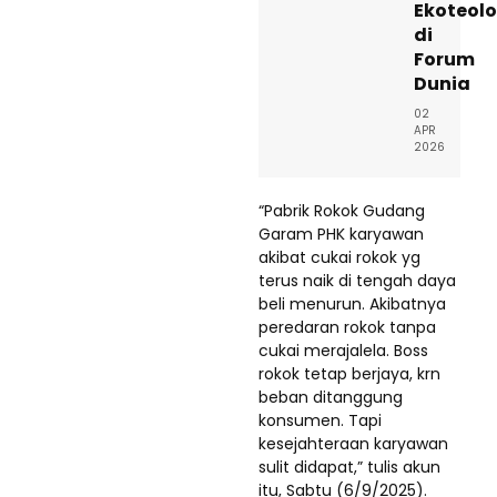
Ekoteolo
di
Forum
Dunia
02
APR
2026
“Pabrik Rokok Gudang
Garam PHK karyawan
akibat cukai rokok yg
terus naik di tengah daya
beli menurun. Akibatnya
peredaran rokok tanpa
cukai merajalela. Boss
rokok tetap berjaya, krn
beban ditanggung
konsumen. Tapi
kesejahteraan karyawan
sulit didapat,” tulis akun
itu, Sabtu (6/9/2025).