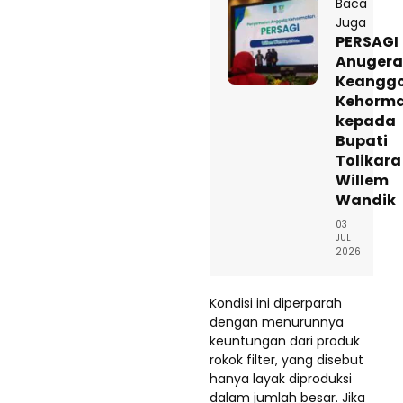
Baca
Juga
PERSAGI
Anuger
Keangg
Kehorm
kepada
Bupati
Tolikara
Willem
Wandik
03
JUL
2026
Kondisi ini diperparah
dengan menurunnya
keuntungan dari produk
rokok filter, yang disebut
hanya layak diproduksi
dalam jumlah besar. Jika