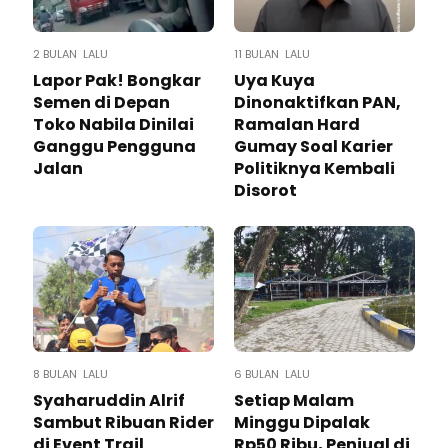
2 BULAN LALU
11 BULAN LALU
Lapor Pak! Bongkar
Uya Kuya
Semen di Depan
Dinonaktifkan PAN,
Toko Nabila Dinilai
Ramalan Hard
Ganggu Pengguna
Gumay Soal Karier
Jalan
Politiknya Kembali
Disorot
8 BULAN LALU
6 BULAN LALU
Syaharuddin Alrif
Setiap Malam
Sambut Ribuan Rider
Minggu Dipalak
di Event Trail
Rp50 Ribu, Penjual di