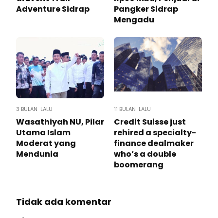
Adventure Sidrap
Pangker Sidrap
Mengadu
3 BULAN LALU
11 BULAN LALU
Wasathiyah NU, Pilar
Credit Suisse just
Utama Islam
rehired a specialty-
Moderat yang
finance dealmaker
Mendunia
who’s a double
boomerang
Tidak ada komentar