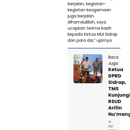
berjalan, kegiatan-
kegiatan keagamaan
juga berjalan.
Alhamdulillah, saya
ucapkan terima kasih
kepada Ketua MUI Sidrap
dan para dai,” ujarnya.
Baca
Juga
Ketua
DPRD
Sidrap,
TMS
Kunjung
RSUD
Arifin
Nu’man
19
MEI