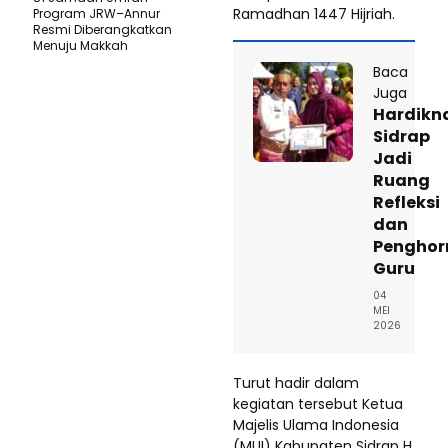
Ramadhan 1447 Hijriah.
Program JRW–Annur
Resmi Diberangkatkan
Menuju Makkah
Baca
Juga
Hardikn
Sidrap
Jadi
Ruang
Refleksi
dan
Pengho
Guru
04
MEI
2026
Turut hadir dalam
kegiatan tersebut Ketua
Majelis Ulama Indonesia
(MUI) Kabupaten Sidrap H.