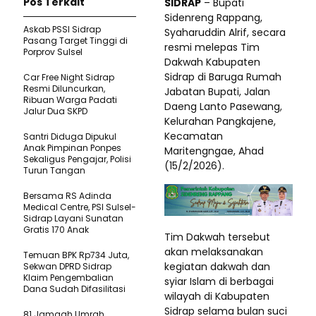
Pos Terkait
SIDRAP
– Bupati
Sidenreng Rappang,
Askab PSSI Sidrap
Syaharuddin Alrif, secara
Pasang Target Tinggi di
resmi melepas Tim
Porprov Sulsel
Dakwah Kabupaten
Sidrap di Baruga Rumah
Car Free Night Sidrap
Resmi Diluncurkan,
Jabatan Bupati, Jalan
Ribuan Warga Padati
Daeng Lanto Pasewang,
Jalur Dua SKPD
Kelurahan Pangkajene,
Kecamatan
Santri Diduga Dipukul
Anak Pimpinan Ponpes
Maritengngae, Ahad
Sekaligus Pengajar, Polisi
(15/2/2026).
Turun Tangan
Bersama RS Adinda
Medical Centre, PSI Sulsel-
Sidrap Layani Sunatan
Gratis 170 Anak
Tim Dakwah tersebut
akan melaksanakan
Temuan BPK Rp734 Juta,
kegiatan dakwah dan
Sekwan DPRD Sidrap
Klaim Pengembalian
syiar Islam di berbagai
Dana Sudah Difasilitasi
wilayah di Kabupaten
Sidrap selama bulan suci
81 Jamaah Umrah