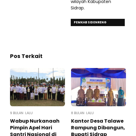
wilayah Kabupaten
Sidrap.
PEMKAB SIDENRENG
RAPPANG
Pos Terkait
9 BULAN LALU
8 BULAN LALU
Wabup Nurkanaah
Kantor Desa Talawe
Pimpin Apel Hari
Rampung Dibangun,
Santri Nasional di
Bupati Sidrap