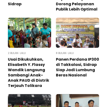
Sidrap
Dorong Pelayanan
Publik Lebih Optimal
2 BULAN LALU
8 BULAN LALU
Usai Dikukuhkan,
Panen Perdana IP300
Elisabeth Y. Flassy
di Takkalasi, Sidrap
Wandik Langsung
Siap Jadi Lumbung
Sambangi Anak-
Beras Nasional
Anak PAUD di Distrik
Terjauh Tolikara