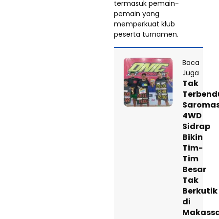
termasuk pemain-
pemain yang
memperkuat klub
peserta turnamen.
Baca
Juga
Tak
Terbend
Saroma
4WD
Sidrap
Bikin
Tim-
Tim
Besar
Tak
Berkutik
di
Makass