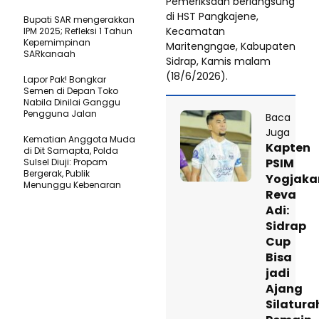
Pemeriksaan berlangsung
di HST Pangkajene,
Bupati SAR mengerakkan
Kecamatan
IPM 2025; Refleksi 1 Tahun
Kepemimpinan
Maritengngae, Kabupaten
SARkanaah
Sidrap, Kamis malam
(18/6/2026).
Lapor Pak! Bongkar
Semen di Depan Toko
Nabila Dinilai Ganggu
Pengguna Jalan
Baca
Juga
Kematian Anggota Muda
Kapten
di Dit Samapta, Polda
PSIM
Sulsel Diuji: Propam
Bergerak, Publik
Yogjaka
Menunggu Kebenaran
Reva
Adi:
Sidrap
Cup
Bisa
jadi
Ajang
Silatura