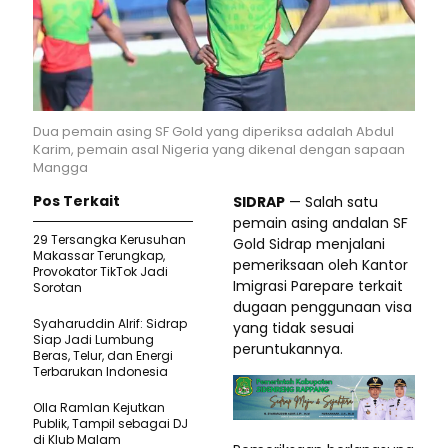
Dua pemain asing SF Gold yang diperiksa adalah Abdul
Karim, pemain asal Nigeria yang dikenal dengan sapaan
Mangga
Pos Terkait
SIDRAP
— Salah satu
pemain asing andalan SF
29 Tersangka Kerusuhan
Gold Sidrap menjalani
Makassar Terungkap,
pemeriksaan oleh Kantor
Provokator TikTok Jadi
Imigrasi Parepare terkait
Sorotan
dugaan penggunaan visa
Syaharuddin Alrif: Sidrap
yang tidak sesuai
Siap Jadi Lumbung
peruntukannya.
Beras, Telur, dan Energi
Terbarukan Indonesia
Olla Ramlan Kejutkan
Publik, Tampil sebagai DJ
di Klub Malam