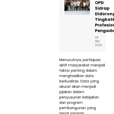
OPD
Sidrap
Didoron
Tingkat
Profesio
Pengad
05
DES
2025
Menurutnya, partisipasi
aktif masyarakat menjadi
faktor penting dalam
menghasilkan data
berkualitas. Data yang
akurat akan menjadi
pijakan dalam
penyusunan kebijakan
dan program
pembangunan yang
tepat sasaran.