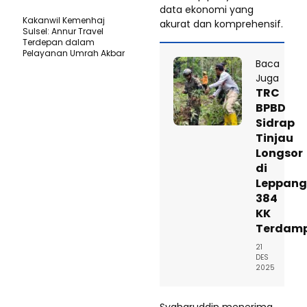
data ekonomi yang
Kakanwil Kemenhaj
akurat dan komprehensif.
Sulsel: Annur Travel
Terdepan dalam
Pelayanan Umrah Akbar
Baca
Juga
TRC
BPBD
Sidrap
Tinjau
Longsor
di
Leppang
384
KK
Terdam
21
DES
2025