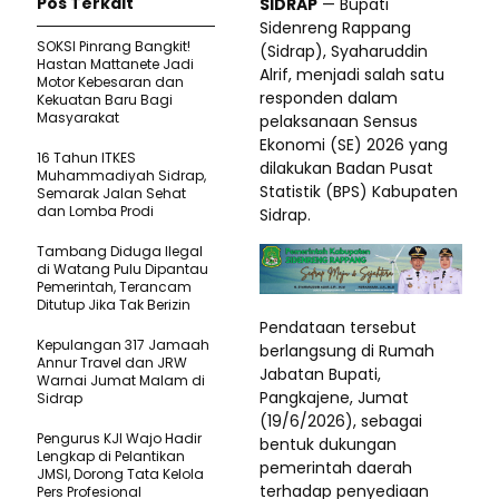
Pos Terkait
SIDRAP
— Bupati
Sidenreng Rappang
SOKSI Pinrang Bangkit!
(Sidrap), Syaharuddin
Hastan Mattanete Jadi
Alrif, menjadi salah satu
Motor Kebesaran dan
responden dalam
Kekuatan Baru Bagi
Masyarakat
pelaksanaan Sensus
Ekonomi (SE) 2026 yang
16 Tahun ITKES
dilakukan Badan Pusat
Muhammadiyah Sidrap,
Statistik (BPS) Kabupaten
Semarak Jalan Sehat
dan Lomba Prodi
Sidrap.
Tambang Diduga Ilegal
di Watang Pulu Dipantau
Pemerintah, Terancam
Ditutup Jika Tak Berizin
Pendataan tersebut
Kepulangan 317 Jamaah
berlangsung di Rumah
Annur Travel dan JRW
Jabatan Bupati,
Warnai Jumat Malam di
Pangkajene, Jumat
Sidrap
(19/6/2026), sebagai
Pengurus KJI Wajo Hadir
bentuk dukungan
Lengkap di Pelantikan
pemerintah daerah
JMSI, Dorong Tata Kelola
terhadap penyediaan
Pers Profesional