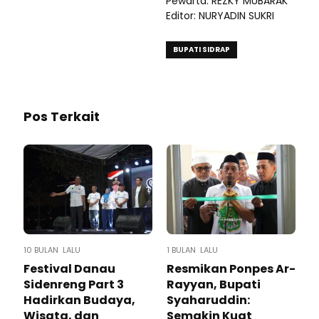
Pewarta: REZKY MUBARAK
Editor: NURYADIN SUKRI
BUPATI SIDRAP
Pos Terkait
10 BULAN LALU
1 BULAN LALU
Festival Danau
Resmikan Ponpes Ar-
Sidenreng Part 3
Rayyan, Bupati
Hadirkan Budaya,
Syaharuddin:
Wisata, dan
Semakin Kuat