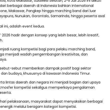
i, Kota Makassar, Sulawesi Selatan, 2-5 Juli 2026 ini diikuti
ari berbagai daerah di Indonesia bahkan international
 Bone, Makassar, Pangkep hingga marching band dari luar
 Jayapura, Nunukan, Gorontalo, Samarinda, hingga peserta asal
li ini, adalah event kedua.
026 hadir dengan konsep yang lebih besar, lebih kreatif,
h.
njadi ruang kompetisi bagi para pelaku marching band,
ga menjadi wadah pengembangan kreativitas, dan
aya.
 disebut-sebut memberikan dampak positif bagi sektor
, dan budaya, khususnya di kawasan Indonesia Timur.
ta lintas daerah dan negara ini menjadi bagian dari upaya
mosfer kompetisi sekaligus memperkaya pengalaman
eserta.
ari pelaksanaan, masyarakat dapat menyaksikan berbagai
n energik melalui beragam kategori kompetisi.