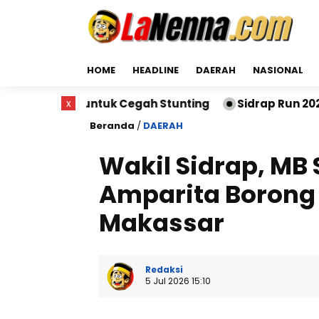
HOME
HEADLINE
DAERAH
NASIONAL
ntuk Cegah Stunting
x
Sidrap Run 2026 Sukses Digela
Beranda
/
DAERAH
Wakil Sidrap, MB 
Amparita Borong 
Makassar
Redaksi
5 Jul 2026 15:10