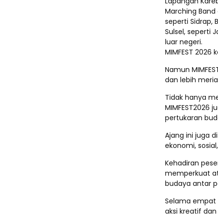
Lapangan Karebos
Marching Band d
seperti Sidrap,
Sulsel, seperti
luar negeri.
MIMFEST 2026 ka
Namun MIMFEST 2
dan lebih meria
Tidak hanya me
MIMFEST2026 ju
pertukaran bud
Ajang ini juga
ekonomi, sosial
Kehadiran peser
memperkuat at
budaya antar p
Selama empat h
aksi kreatif da