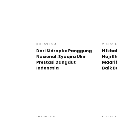
8 BULAN LALU
2 BULAN L
Dari Sidrap ke Panggung
H Ikba
Nasional: Syaqira Ukir
Haji K
Prestasi Dangdut
Maari
Indonesia
Baik B