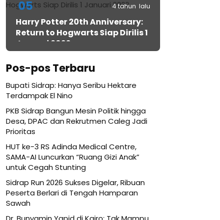
05
4 tahun lalu
Harry Potter 20th Anniversary:
Return to Hogwarts Siap Dirilis 1
Januari 2022
Pos-pos Terbaru
Bupati Sidrap: Hanya Seribu Hektare
Terdampak El Nino
PKB Sidrap Bangun Mesin Politik hingga
Desa, DPAC dan Rekrutmen Caleg Jadi
Prioritas
HUT ke-3 RS Adinda Medical Centre,
SAMA-AI Luncurkan “Ruang Gizi Anak”
untuk Cegah Stunting
Sidrap Run 2026 Sukses Digelar, Ribuan
Peserta Berlari di Tengah Hamparan
Sawah
Dr. Bunyamin Yapid di Kairo: Tak Mampu