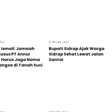
ALU
10 BULAN LALU
l Ismail: Jamaah
Bupati Sidrap Ajak Warga
husus PT Annur
Sidrap Sehat Lewat Jalan
f Harus Jaga Nama
Santai
angsa di Tanah Suci