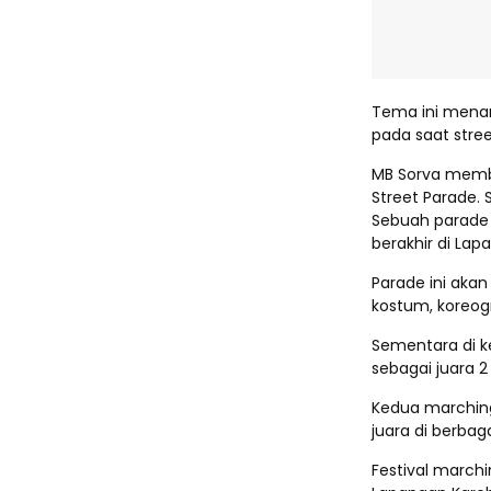
Tema ini menar
pada saat stree
MB Sorva memb
Street Parade. 
Sebuah parade k
berakhir di Lap
Parade ini aka
kostum, koreog
Sementara di ke
sebagai juara 2 
Kedua marching
juara di berbag
Festival marchi