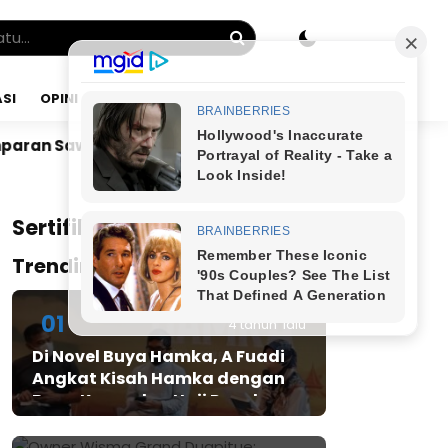
SI
OPINI
KAMIS, 06 AGU 2026
Dr. Bunyamin Yapid di Kairo: Tak Mampu Kelola Uang
x
Sertifikat JMSI
Trending Post
01
4 tahun lalu
Di Novel Buya Hamka, A Fuadi
Angkat Kisah Hamka dengan
Bung Karno dan Haji Rasul