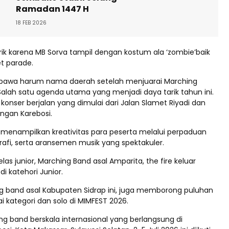
Ramadan 1447 H
18 FEB 2026
ik karena MB Sorva tampil dengan kostum ala ‘zombie’baik
t parade.
awa harum nama daerah setelah menjuarai Marching
Salah satu agenda utama yang menjadi daya tarik tahun ini.
onser berjalan yang dimulai dari Jalan Slamet Riyadi dan
angan Karebosi.
n menampilkan kreativitas para peserta melalui perpaduan
rafi, serta aransemen musik yang spektakuler.
las junior, Marching Band asal Amparita, the fire keluar
di katehori Junior.
 band asal Kabupaten Sidrap ini, juga memborong puluhan
ai kategori dan solo di MIMFEST 2026.
ng band berskala internasional yang berlangsung di