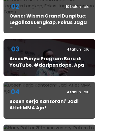
02
10 bulan lalu
Owner Wisma Grand Duapitue:
Legalitas Lengkap, Fokus Jaga
Keamanan Tamu
03
4 tahun lalu
Anies Punya Program Baru di
YouTube, #daripendopo, Apa
Itu?
04
4 tahun lalu
Bosen Kerja Kantoran? Jadi
Atlet MMA Aja!