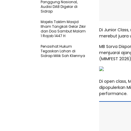
Panggung Nasional,
Audisi DA8 Digelar di
Sidrap
Majelis Taklim Masjid
Ilham Tangkoli Gelar Zikir
Di Junior Clas
dan Doa Sambut Malam
merebut juara 
1 Rajab 1447 H
MB Sorva Dispo
Penasihat Hukum
Tegaskan Lahan di
menjuarai ajang
Sidrap Milik Sah Kliennya
(MIMFEST 2026) 
Di open class,
dipopulerkan Mi
performance.