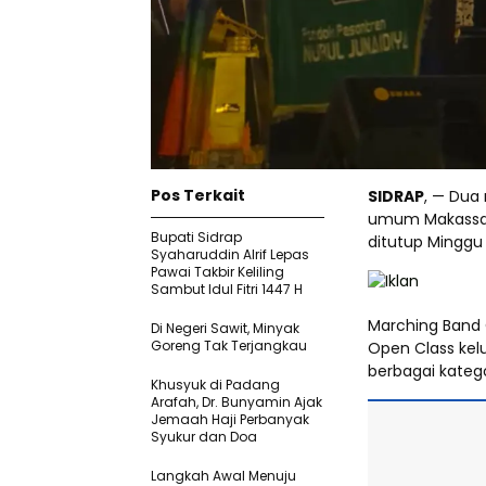
Pos Terkait
SIDRAP
, — Dua
umum Makassar 
Bupati Sidrap
ditutup Minggu
Syaharuddin Alrif Lepas
Pawai Takbir Keliling
Sambut Idul Fitri 1447 H
Marching Band O
Di Negeri Sawit, Minyak
Goreng Tak Terjangkau
Open Class kel
berbagai kateg
Khusyuk di Padang
Arafah, Dr. Bunyamin Ajak
Jemaah Haji Perbanyak
Syukur dan Doa
Langkah Awal Menuju