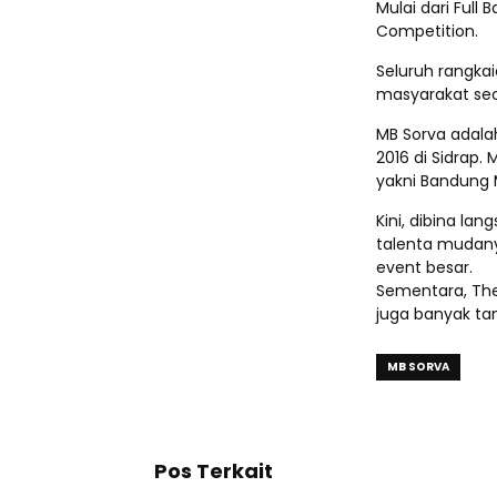
Mulai dari Full
Competition.
Seluruh rangka
masyarakat sec
MB Sorva adalah
2016 di Sidrap.
yakni Bandung 
Kini, dibina lan
talenta mudan
event besar.
Sementara, The
juga banyak tam
MB SORVA
Pos Terkait