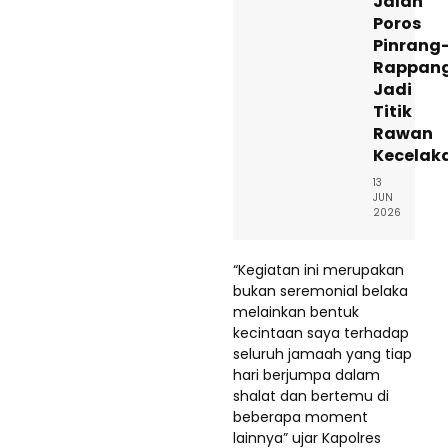
Jalan
Poros
Pinrang
Rappan
Jadi
Titik
Rawan
Kecelak
13
JUN
2026
“Kegiatan ini merupakan
bukan seremonial belaka
melainkan bentuk
kecintaan saya terhadap
seluruh jamaah yang tiap
hari berjumpa dalam
shalat dan bertemu di
beberapa moment
lainnya” ujar Kapolres