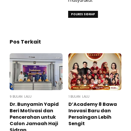
masyarakat
POLRES SIDRAP
Pos Terkait
9 BULAN LALU
1 BULAN LALU
Dr. Bunyamin Yapid
D’Academy 8 Bawa
Beri Motivasi dan
Inovasi Baru dan
Pencerahan untuk
Persaingan Lebih
Calon Jamaah Haji
Sengit
Sidrap