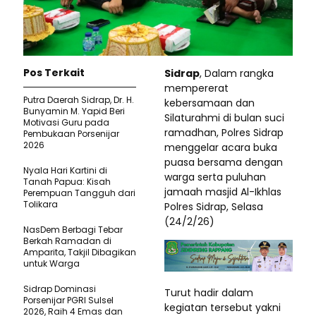
Pos Terkait
Sidrap
, Dalam rangka
mempererat
Putra Daerah Sidrap, Dr. H.
kebersamaan dan
Bunyamin M. Yapid Beri
Silaturahmi di bulan suci
Motivasi Guru pada
ramadhan, Polres Sidrap
Pembukaan Porsenijar
2026
menggelar acara buka
puasa bersama dengan
Nyala Hari Kartini di
warga serta puluhan
Tanah Papua: Kisah
jamaah masjid Al-Ikhlas
Perempuan Tangguh dari
Tolikara
Polres Sidrap, Selasa
(24/2/26)
NasDem Berbagi Tebar
Berkah Ramadan di
Amparita, Takjil Dibagikan
untuk Warga
Sidrap Dominasi
Turut hadir dalam
Porsenijar PGRI Sulsel
kegiatan tersebut yakni
2026, Raih 4 Emas dan