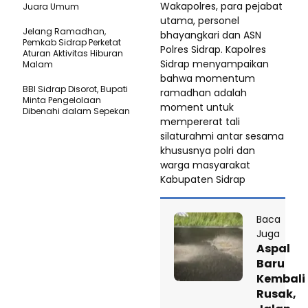
Wakapolres, para pejabat
Juara Umum
utama, personel
Jelang Ramadhan,
bhayangkari dan ASN
Pemkab Sidrap Perketat
Polres Sidrap. Kapolres
Aturan Aktivitas Hiburan
Sidrap menyampaikan
Malam
bahwa momentum
BBI Sidrap Disorot, Bupati
ramadhan adalah
Minta Pengelolaan
moment untuk
Dibenahi dalam Sepekan
mempererat tali
silaturahmi antar sesama
khususnya polri dan
warga masyarakat
Kabupaten Sidrap
Baca
Juga
Aspal
Baru
Kembali
Rusak,