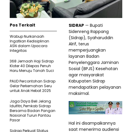
Pos Terkait
SIDRAP
— Bupati
Sidenreng Rappang
Wabup Nurkanaah
(Sidrap), Syaharuddin
Ingatkan Kedisiplinan
Alrif, terus
ASN dalam Upacara
memperjuangkan
Integritas
layanan Badan
368 Jemaah Haji Sidrap
Penyelenggara Jaminan
Kloter 40 Dilepas Penuh
Sosial (BPJS) Kesehatan
Haru Menuju Tanah Suci
agar masyarakat
Kabupaten Sidrap
PAUD Percontohan Sidrap
Gelar Perkemahan Seru
mendapatkan pelayanan
untuk Anak Hebat 2025
maksimal.
Jaga Daya Beli Jelang
Idulfitri, Pemkab Sidrap
Bersama Badan Pangan
Nasional Turun Pantau
Pasar
Hal ini disampaikannya
saat menerima audiensi
Sidrap Perkuat Status