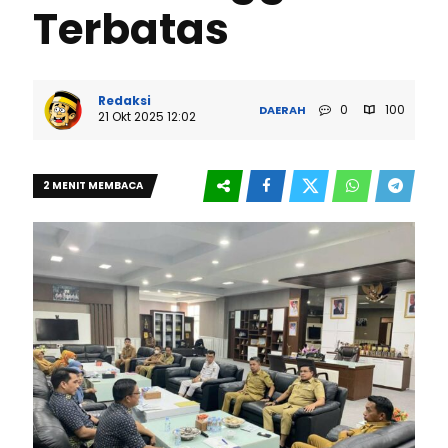
Terbatas
Redaksi
0
100
DAERAH
21 Okt 2025 12:02
2 MENIT MEMBACA