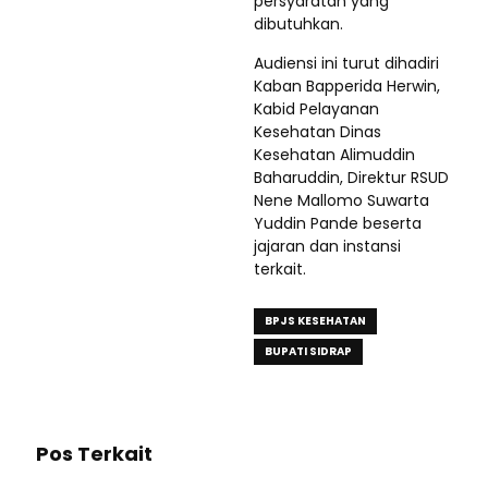
persyaratan yang
dibutuhkan.
Audiensi ini turut dihadiri
Kaban Bapperida Herwin,
Kabid Pelayanan
Kesehatan Dinas
Kesehatan Alimuddin
Baharuddin, Direktur RSUD
Nene Mallomo Suwarta
Yuddin Pande beserta
jajaran dan instansi
terkait.
BPJS KESEHATAN
BUPATI SIDRAP
Pos Terkait