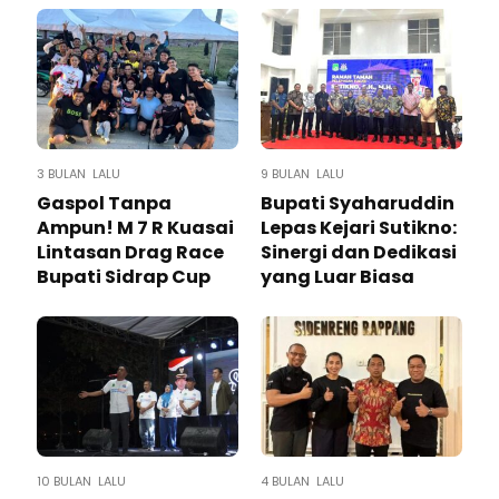
3 BULAN LALU
9 BULAN LALU
Gaspol Tanpa
Bupati Syaharuddin
Ampun! M 7 R Kuasai
Lepas Kejari Sutikno:
Lintasan Drag Race
Sinergi dan Dedikasi
Bupati Sidrap Cup
yang Luar Biasa
10 BULAN LALU
4 BULAN LALU