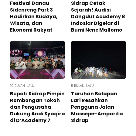
Festival Danau
Sidrap Cetak
Sidenreng Part 3
Sejarah! Audisi
Hadirkan Budaya,
Dangdut Academy 8
Wisata, dan
Indosiar Digelar di
Ekonomi Rakyat
Bumi Nene Mallomo
10 BULAN LALU
5 BULAN LALU
Bupati Sidrap Pimpin
Taruhan Balapan
Rombongan Tokoh
Lari Resahkan
dan Pengusaha
Pengguna Jalan
Dukung Andi Syaqira
Massepe–Amparita
di D’Academy 7
Sidrap