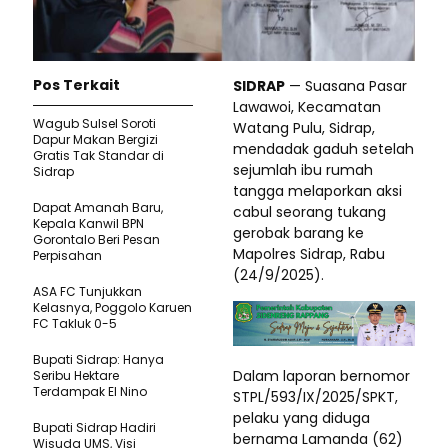
Pos Terkait
SIDRAP
— Suasana Pasar
Lawawoi, Kecamatan
Wagub Sulsel Soroti
Watang Pulu, Sidrap,
Dapur Makan Bergizi
mendadak gaduh setelah
Gratis Tak Standar di
sejumlah ibu rumah
Sidrap
tangga melaporkan aksi
Dapat Amanah Baru,
cabul seorang tukang
Kepala Kanwil BPN
gerobak barang ke
Gorontalo Beri Pesan
Mapolres Sidrap, Rabu
Perpisahan
(24/9/2025).
ASA FC Tunjukkan
Kelasnya, Poggolo Karuen
FC Takluk 0-5
Bupati Sidrap: Hanya
Dalam laporan bernomor
Seribu Hektare
Terdampak El Nino
STPL/593/IX/2025/SPKT,
pelaku yang diduga
Bupati Sidrap Hadiri
bernama Lamanda (62)
Wisuda UMS, Visi