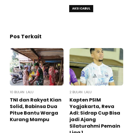
AKSI CABUL
Pos Terkait
10 BULAN LALU
2 BULAN LALU
TNI dan Rakyat Kian
Kapten PSIM
Solid, Babinsa Dua
Yogjakarta, Reva
Pitue Bantu Warga
Adi: Sidrap Cup Bisa
Kurang Mampu
jadi Ajang
Silaturahmi Pemain
Liga 1