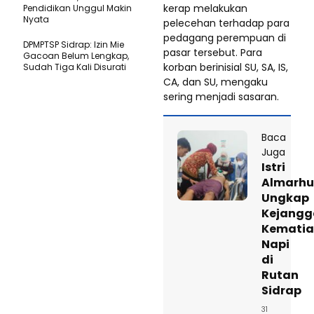
kerap melakukan
Pendidikan Unggul Makin
Nyata
pelecehan terhadap para
pedagang perempuan di
DPMPTSP Sidrap: Izin Mie
pasar tersebut. Para
Gacoan Belum Lengkap,
korban berinisial SU, SA, IS,
Sudah Tiga Kali Disurati
CA, dan SU, mengaku
sering menjadi sasaran.
Baca
Juga
Istri
Almarh
Ungkap
Kejangg
Kemati
Napi
di
Rutan
Sidrap
31