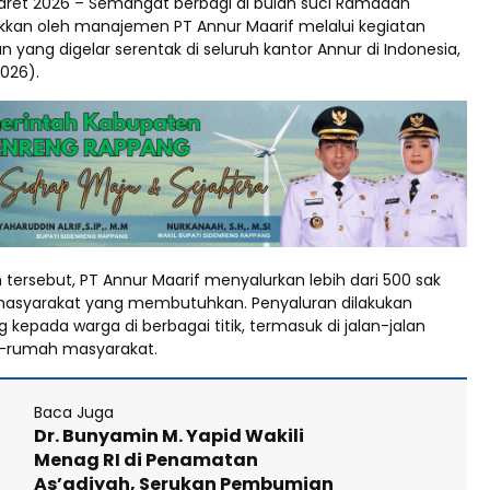
Maret 2026 – Semangat berbagi di bulan suci Ramadan
ukkan oleh manajemen PT Annur Maarif melalui kegiatan
yang digelar serentak di seluruh kantor Annur di Indonesia,
026).
tersebut, PT Annur Maarif menyalurkan lebih dari 500 sak
masyarakat yang membutuhkan. Penyaluran dilakukan
 kepada warga di berbagai titik, termasuk di jalan-jalan
h-rumah masyarakat.
Baca Juga
Dr. Bunyamin M. Yapid Wakili
Menag RI di Penamatan
As’adiyah, Serukan Pembumian