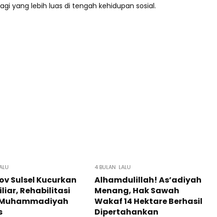
i yang lebih luas di tengah kehidupan sosial.
ALU
4 BULAN LALU
v Sulsel Kucurkan
Alhamdulillah! As’adiyah
liar, Rehabilitasi
Menang, Hak Sawah
 Muhammadiyah
Wakaf 14 Hektare Berhasil
s
Dipertahankan