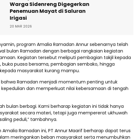
Warga Sidenreng Digegerkan
Penemuan Mayat di Saluran
Irigasi
20 MAR 2026
nyamin, program Amalia Ramadan Annur sebenarnya telah
awal bulan Ramadan dengan berbagai rangkaian kegiatan
gamaan. Kegiatan tersebut meliputi pembagian takjil kepada
n, buka puasa bersama, pembagian sembako, hingga
as kepada masyarakat kurang mampu.
 bahwa Ramadan menjadi momentum penting untuk
epedulian dan memperkuat nilai kebersamaan di tengah
h bulan berbagi. Kami berharap kegiatan ini tidak hanya
arakat secara materi, tetapi juga mempererat ukhuwah
aling peduli,” tambahnya.
m Amalia Ramadan ini, PT Annur Maarif berharap dapat terus
 dalam meringankan beban masyarakat serta menumbuhkan