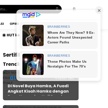
SI
OPINI
SABTU, 08 AGU 2026
 Adinda Medical Centre, SAMA-AI Luncurkan “Ruang Giz
x
Sertifikat JMSI
Trending Post
01
4 tahun lalu
Di Novel Buya Hamka, A Fuadi
Angkat Kisah Hamka dengan
Bung Karno dan Haji Rasul