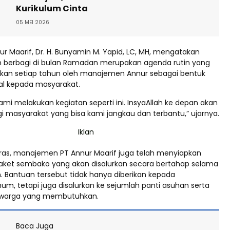
Kurikulum Cinta
05 MEI 2026
r Maarif, Dr. H. Bunyamin M. Yapid, LC, MH, mengatakan
 berbagi di bulan Ramadan merupakan agenda rutin yang
nakan setiap tahun oleh manajemen Annur sebagai bentuk
ial kepada masyarakat.
ami melakukan kegiatan seperti ini. InsyaAllah ke depan akan
gi masyarakat yang bisa kami jangkau dan terbantu,” ujarnya.
ras, manajemen PT Annur Maarif juga telah menyiapkan
u paket sembako yang akan disalurkan secara bertahap selama
 Bantuan tersebut tidak hanya diberikan kepada
m, tetapi juga disalurkan ke sejumlah panti asuhan serta
warga yang membutuhkan.
Baca Juga