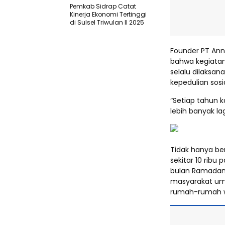
Pemkab Sidrap Catat
Kinerja Ekonomi Tertinggi
di Sulsel Triwulan II 2025
Founder PT Annu
bahwa kegiatan
selalu dilaksa
kepedulian sos
“Setiap tahun k
lebih banyak la
Tidak hanya be
sekitar 10 rib
bulan Ramadan.
masyarakat umu
rumah-rumah 