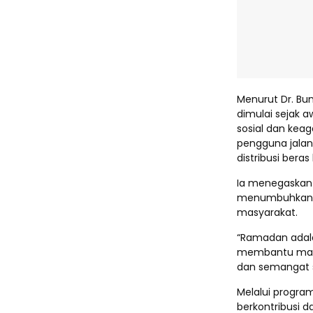
Menurut Dr. Bu
dimulai sejak 
sosial dan kea
pengguna jala
distribusi ber
Ia menegaskan
menumbuhkan k
masyarakat.
“Ramadan adala
membantu masy
dan semangat s
Melalui progra
berkontribusi