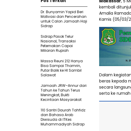
Pos Terkait
Makassar
, 5 
kembali ditunj
Dr. Bunyamin Yapid Beri
Amalia Ramadan 
Motivasi dan Pencerahan
Kamis (05/03/2
untuk Calon Jamaah Haji
Sidrap
Sidrap Pasok Telur
Nasional, Transaksi
Peternakan Capai
Miliaran Rupiah
Massa Reuni 212 Hanya
Bisa Sampai Thamrin,
Putar Balik ke HI Sambil
Dalam kegiatan 
Salawat
beras kepada 
Jamaah JRW–Annur dari
secara langsung
Tahun ke Tahun Terus
serta ke ruma
Meningkat, Bukti
Kecintaan Masyarakat
110 Santri Daurah Tahfidz
dan Bahasa Arab
Diwisuda di ITKes
Muhammadiyah Sidrap