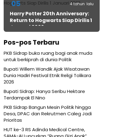
05
4 tahun lalu
Harry Potter 20th Anniversary:
Return to Hogwarts Siap Dirilis 1
Januari 2022
Pos-pos Terbaru
PKB Sidrap buka ruang bagi anak muda
untuk berkiprah di dunia Politik
Bupati Willem Wandik Ajak Wisatawan
Dunia Hadiri Festival Etnik Religi Tolikara
2026
Bupati Sidrap: Hanya Seribu Hektare
Terdampak El Nino
PKB Sidrap Bangun Mesin Politik hingga
Desa, DPAC dan Rekrutmen Caleg Jadi
Prioritas
HUT ke-3 RS Adinda Medical Centre,
SAMA-AI Luncurkan “Ruang Gizi Anak”