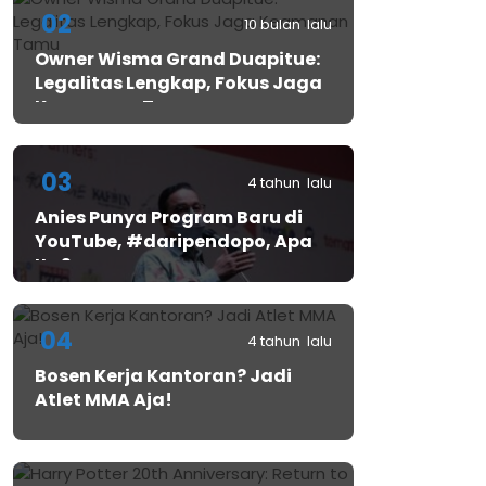
02
10 bulan lalu
Owner Wisma Grand Duapitue:
Legalitas Lengkap, Fokus Jaga
Keamanan Tamu
03
4 tahun lalu
Anies Punya Program Baru di
YouTube, #daripendopo, Apa
Itu?
04
4 tahun lalu
Bosen Kerja Kantoran? Jadi
Atlet MMA Aja!