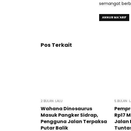
semangat berbag
ANNUR MA'ARIF
Pos Terkait
2 BULAN LALU
5 BULAN L
Wahana Dinosaurus
Pempro
Masuk Pangker Sidrap,
Rp17 Mi
Pengguna Jalan Terpaksa
Jalan
Putar Balik
Tunta