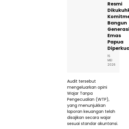
Resmi
Dikukuh
Komitm
Bangun
Generas
Emas
Papua
Diperku
15
MEI
2026
Audit tersebut
mengeluarkan opini
Wajar Tanpa
Pengecualian (WTP),
yang menunjukkan
laporan keuangan telah
disajikan secara wajar
sesuai standar akuntansi.