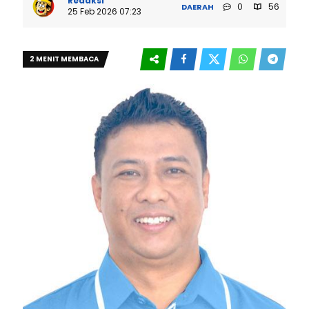
Redaksi
0
56
DAERAH
25 Feb 2026 07:23
2 MENIT MEMBACA