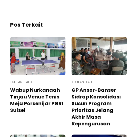
Pos Terkait
1 BULAN LALU
1 BULAN LALU
Wabup Nurkanaah
GP Ansor-Banser
Tinjau Venue Tenis
Sidrap Konsolidasi
Meja Porsenijar PGRI
Susun Program
Sulsel
Prioritas Jelang
Akhir Masa
Kepengurusan