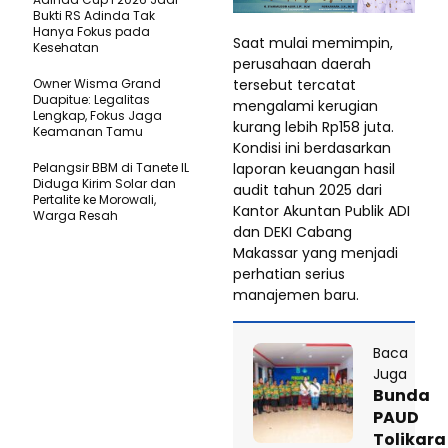
Bukti RS Adinda Tak
Hanya Fokus pada
Saat mulai memimpin,
Kesehatan
perusahaan daerah
tersebut tercatat
Owner Wisma Grand
Duapitue: Legalitas
mengalami kerugian
Lengkap, Fokus Jaga
kurang lebih Rp158 juta.
Keamanan Tamu
Kondisi ini berdasarkan
laporan keuangan hasil
Pelangsir BBM di Tanete IL
Diduga Kirim Solar dan
audit tahun 2025 dari
Pertalite ke Morowali,
Kantor Akuntan Publik ADI
Warga Resah
dan DEKI Cabang
Makassar yang menjadi
perhatian serius
manajemen baru.
Baca
Juga
Bunda
PAUD
Tolikara