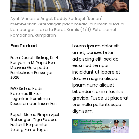
Ayah Vanessa Angel, Doddy Sudrajat (kanan)
memberikan keterangan pada media, di rumah duka, di
Kembangan, Jakarta Barat, Kamis (4/11). Foto: Jamal
Ramadhan/kumparan
Pos Terkait
Lorem ipsum dolor sit
amet, consectetur
Putra Daerah Sidrap, Dr. H.
adipiscing elit, sed do
Bunyamin M. Yapid Beri
eiusmod tempor
Motivasi Guru pada
incididunt ut labore et
Pembukaan Porsenijar
2026
dolore magna aliqua.
Ipsum nunc aliquet
IWO Sidrap Hadiri
bibendum enim facilisis
Rakernas III: Etar T.
gravida. Fusce ut placerat
Teguhkan Komitmen
Kebersamaan Insan Pers
orci nulla pellentesque
dignissim.
Bupati Sidrap Pimpin Apel
Gabungan, Tiga Pejabat
Eselon II Berpamitan
Jelang Purna Tugas