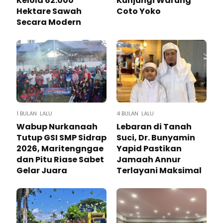
Kelola 62.000
Kunjungi Warung
Hektare Sawah
Coto Yoko
Secara Modern
1 BULAN LALU
4 BULAN LALU
Wabup Nurkanaah
Lebaran di Tanah
Tutup GSI SMP Sidrap
Suci, Dr. Bunyamin
2026, Maritengngae
Yapid Pastikan
dan Pitu Riase Sabet
Jamaah Annur
Gelar Juara
Terlayani Maksimal