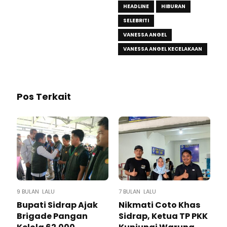
HEADLINE
HIBURAN
SELEBRITI
VANESSA ANGEL
VANESSA ANGEL KECELAKAAN
Pos Terkait
9 BULAN LALU
7 BULAN LALU
Bupati Sidrap Ajak
Nikmati Coto Khas
Brigade Pangan
Sidrap, Ketua TP PKK