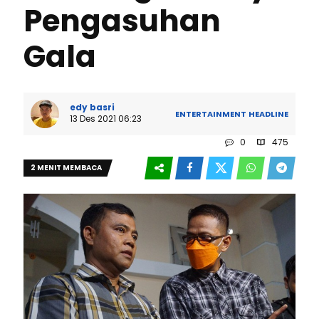
Pengasuhan
Gala
edy basri
ENTERTAINMENT
HEADLINE
13 Des 2021 06:23
0
475
2 MENIT MEMBACA