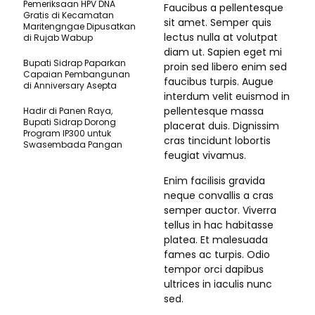
Pemeriksaan HPV DNA
Faucibus a pellentesque
Gratis di Kecamatan
sit amet. Semper quis
Maritengngae Dipusatkan
lectus nulla at volutpat
di Rujab Wabup
diam ut. Sapien eget mi
Bupati Sidrap Paparkan
proin sed libero enim sed
Capaian Pembangunan
faucibus turpis. Augue
di Anniversary Asepta
interdum velit euismod in
pellentesque massa
Hadir di Panen Raya,
Bupati Sidrap Dorong
placerat duis. Dignissim
Program IP300 untuk
cras tincidunt lobortis
Swasembada Pangan
feugiat vivamus.
Enim facilisis gravida
neque convallis a cras
semper auctor. Viverra
tellus in hac habitasse
platea. Et malesuada
fames ac turpis. Odio
tempor orci dapibus
ultrices in iaculis nunc
sed.