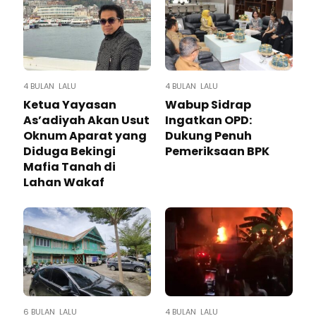
4 BULAN LALU
4 BULAN LALU
Ketua Yayasan
Wabup Sidrap
As’adiyah Akan Usut
Ingatkan OPD:
Oknum Aparat yang
Dukung Penuh
Diduga Bekingi
Pemeriksaan BPK
Mafia Tanah di
Lahan Wakaf
6 BULAN LALU
4 BULAN LALU