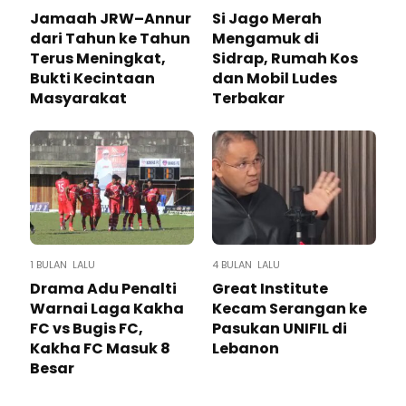
Jamaah JRW–Annur
Si Jago Merah
dari Tahun ke Tahun
Mengamuk di
Terus Meningkat,
Sidrap, Rumah Kos
Bukti Kecintaan
dan Mobil Ludes
Masyarakat
Terbakar
1 BULAN LALU
4 BULAN LALU
Drama Adu Penalti
Great Institute
Warnai Laga Kakha
Kecam Serangan ke
FC vs Bugis FC,
Pasukan UNIFIL di
Kakha FC Masuk 8
Lebanon
Besar