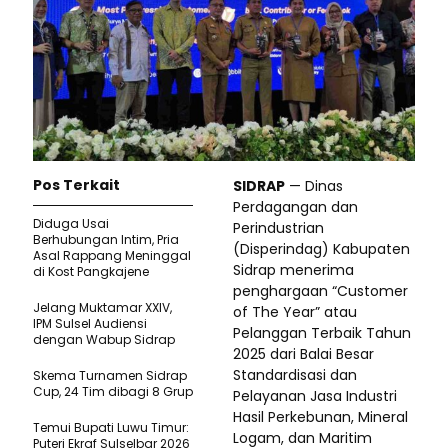
Pos Terkait
SIDRAP
— Dinas
Perdagangan dan
Diduga Usai
Perindustrian
Berhubungan Intim, Pria
(Disperindag) Kabupaten
Asal Rappang Meninggal
Sidrap menerima
di Kost Pangkajene
penghargaan “Customer
Jelang Muktamar XXIV,
of The Year” atau
IPM Sulsel Audiensi
Pelanggan Terbaik Tahun
dengan Wabup Sidrap
2025 dari Balai Besar
Standardisasi dan
Skema Turnamen Sidrap
Cup, 24 Tim dibagi 8 Grup
Pelayanan Jasa Industri
Hasil Perkebunan, Mineral
Temui Bupati Luwu Timur:
Logam, dan Maritim
Puteri Ekraf Sulselbar 2026