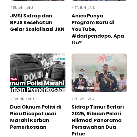
4 BULAN LALU
4 TAHUN LALU
JMSI Sidrap dan
Anies Punya
BPJS Kesehatan
Program Baru di
Gelar Sosialisasi JKN
YouTube,
#daripendopo, Apa
Itu?
4 TAHUN LALU
7 BULAN LALU
Dua Oknum Polisi di
Sidrap Timur Berlari
Riau Dicopot usai
2025, Ribuan Pelari
Marahi Korban
Nikmati Panorama
Pemerkosaan
Persawahan Dua
Pitue