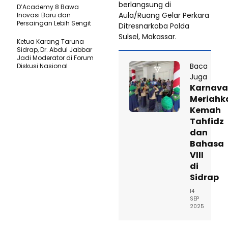
berlangsung di
D’Academy 8 Bawa
Aula/Ruang Gelar Perkara
Inovasi Baru dan
Persaingan Lebih Sengit
Ditresnarkoba Polda
Sulsel, Makassar.
Ketua Karang Taruna
Sidrap, Dr. Abdul Jabbar
Jadi Moderator di Forum
Baca
Diskusi Nasional
Juga
Karnava
Meriahk
Kemah
Tahfidz
dan
Bahasa
VIII
di
Sidrap
14
SEP
2025