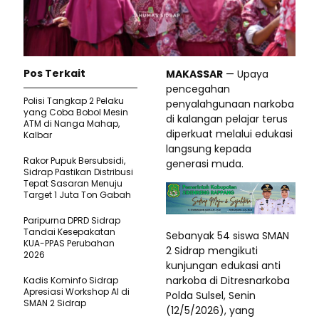
Pos Terkait
MAKASSAR
— Upaya
pencegahan
Polisi Tangkap 2 Pelaku
penyalahgunaan narkoba
yang Coba Bobol Mesin
di kalangan pelajar terus
ATM di Nanga Mahap,
diperkuat melalui edukasi
Kalbar
langsung kepada
Rakor Pupuk Bersubsidi,
generasi muda.
Sidrap Pastikan Distribusi
Tepat Sasaran Menuju
Target 1 Juta Ton Gabah
Paripurna DPRD Sidrap
Tandai Kesepakatan
Sebanyak 54 siswa SMAN
KUA-PPAS Perubahan
2 Sidrap mengikuti
2026
kunjungan edukasi anti
narkoba di Ditresnarkoba
Kadis Kominfo Sidrap
Apresiasi Workshop AI di
Polda Sulsel, Senin
SMAN 2 Sidrap
(12/5/2026), yang