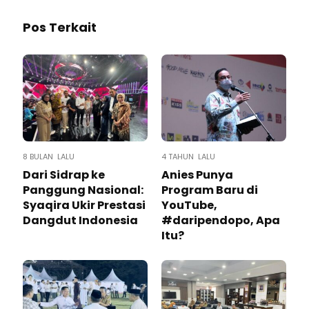
Pos Terkait
8 BULAN LALU
4 TAHUN LALU
Dari Sidrap ke
Anies Punya
Panggung Nasional:
Program Baru di
Syaqira Ukir Prestasi
YouTube,
Dangdut Indonesia
#daripendopo, Apa
Itu?