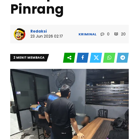
Pinrang
Redaksi
0
20
KRIMINAL
23 Jun 2026 02:17
2 MENIT MEMBACA