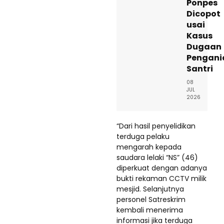
Ponpes
Dicopot
usai
Kasus
Dugaan
Pengani
Santri
08
JUL
2026
“Dari hasil penyelidikan
terduga pelaku
mengarah kepada
saudara lelaki “NS” (46)
diperkuat dengan adanya
bukti rekaman CCTV milik
mesjid. Selanjutnya
personel Satreskrim
kembali menerima
informasi jika terduga