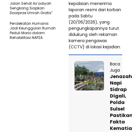
kepolisian menerima
Jalan Sehat As’adiyah
Sengkang Siapkan
laporan resmi dari korban
Doorprize Umrah Gratis”
pada Sabtu
(20/06/2026), yang
Pendekatan Humanis
pengungkapannya turut
Jadi Keunggulan Rumah
Peduli Mario dalam
didukung oleh rekaman
Rehabilitasi NAPZA
kamera pengawas
(CCTV) di lokasi kejadian.
Baca
Juga
Jenazah
Napi
Sidrap
Digali,
Polda
Sulsel
Pastika
Fakta
Kemati