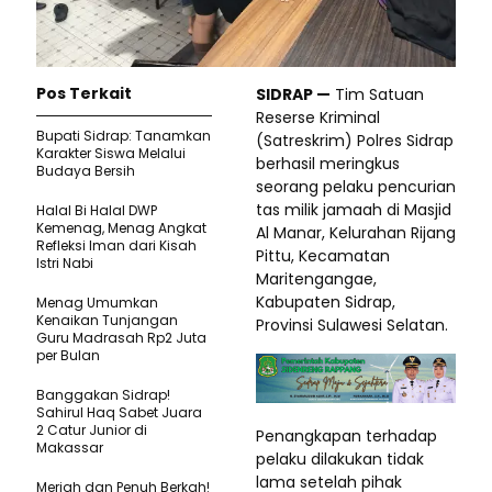
Pos Terkait
SIDRAP —
Tim Satuan
Reserse Kriminal
Bupati Sidrap: Tanamkan
(Satreskrim) Polres Sidrap
Karakter Siswa Melalui
berhasil meringkus
Budaya Bersih
seorang pelaku pencurian
tas milik jamaah di Masjid
Halal Bi Halal DWP
Kemenag, Menag Angkat
Al Manar, Kelurahan Rijang
Refleksi Iman dari Kisah
Pittu, Kecamatan
Istri Nabi
Maritengangae,
Kabupaten Sidrap,
Menag Umumkan
Kenaikan Tunjangan
Provinsi Sulawesi Selatan.
Guru Madrasah Rp2 Juta
per Bulan
Banggakan Sidrap!
Sahirul Haq Sabet Juara
2 Catur Junior di
Penangkapan terhadap
Makassar
pelaku dilakukan tidak
lama setelah pihak
Meriah dan Penuh Berkah!