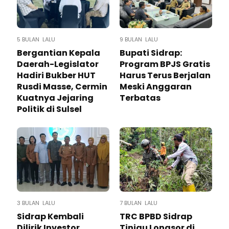
5 BULAN LALU
9 BULAN LALU
Bergantian Kepala
Bupati Sidrap:
Daerah-Legislator
Program BPJS Gratis
Hadiri Bukber HUT
Harus Terus Berjalan
Rusdi Masse, Cermin
Meski Anggaran
Kuatnya Jejaring
Terbatas
Politik di Sulsel
3 BULAN LALU
7 BULAN LALU
Sidrap Kembali
TRC BPBD Sidrap
Dilirik Investor
Tinjau Longsor di