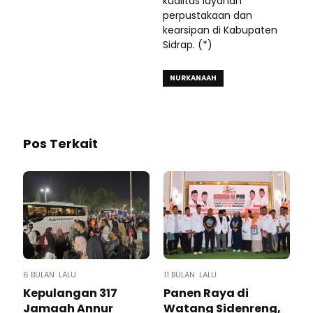
kualitas layanan
perpustakaan dan
kearsipan di Kabupaten
Sidrap. (*)
NURKANAAH
Pos Terkait
6 BULAN LALU
11 BULAN LALU
Kepulangan 317
Panen Raya di
Jamaah Annur
Watang Sidenreng,