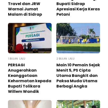
Travel dan JRW
Bupati Sidrap
Warnai Jumat
Apresiasi Kerja Keras
Malam di Sidrap
Petani
1 BULAN LALU
2 BULAN LALU
PERSAGI
Main 10 Pemain Sejak
Anugerahkan
Menit 5, PS Cipta
Keanggotaan
Utama Bangkit dan
Kehormatan kepada
Paksa Muda Utama
Bupati Tolikara
Berbagi Angka
Willem Wandik