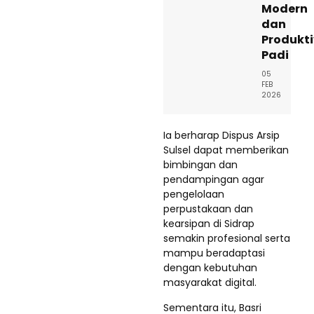
Modern
dan
Produkti
Padi
05
FEB
2026
Ia berharap Dispus Arsip
Sulsel dapat memberikan
bimbingan dan
pendampingan agar
pengelolaan
perpustakaan dan
kearsipan di Sidrap
semakin profesional serta
mampu beradaptasi
dengan kebutuhan
masyarakat digital.
Sementara itu, Basri