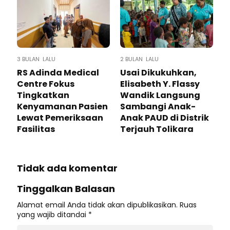
3 BULAN LALU
2 BULAN LALU
RS Adinda Medical
Usai Dikukuhkan,
Centre Fokus
Elisabeth Y. Flassy
Tingkatkan
Wandik Langsung
Kenyamanan Pasien
Sambangi Anak-
Lewat Pemeriksaan
Anak PAUD di Distrik
Fasilitas
Terjauh Tolikara
Tidak ada komentar
Tinggalkan Balasan
Alamat email Anda tidak akan dipublikasikan.
Ruas
yang wajib ditandai
*