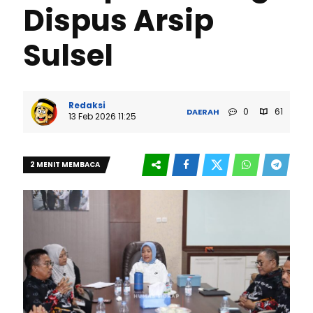
Dispus Arsip
Sulsel
Redaksi
0
61
DAERAH
13 Feb 2026 11:25
2 MENIT MEMBACA