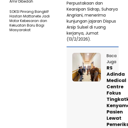
Amir Dibedah
Perpustakaan dan
Kearsipan Sidrap, Suharya
SOKSI Pinrang Bangkit!
Angriani, menerima
Hastan Mattanete Jadi
kunjungan jajaran Dispus
Motor Kebesaran dan
Kekuatan Baru Bagi
Arsip Sulsel di ruang
Masyarakat
kerjanya, Jumat
(13/2/2026).
Baca
Juga
RS
Adinda
Medical
Centre
Fokus
Tingkat
Kenyam
Pasien
Lewat
Pemerik