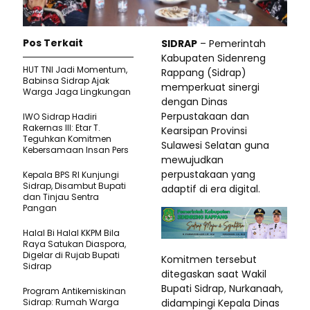
Pos Terkait
SIDRAP
– Pemerintah
Kabupaten Sidenreng
HUT TNI Jadi Momentum,
Rappang (Sidrap)
Babinsa Sidrap Ajak
memperkuat sinergi
Warga Jaga Lingkungan
dengan Dinas
Perpustakaan dan
IWO Sidrap Hadiri
Rakernas III: Etar T.
Kearsipan Provinsi
Teguhkan Komitmen
Sulawesi Selatan guna
Kebersamaan Insan Pers
mewujudkan
perpustakaan yang
Kepala BPS RI Kunjungi
Sidrap, Disambut Bupati
adaptif di era digital.
dan Tinjau Sentra
Pangan
Halal Bi Halal KKPM Bila
Raya Satukan Diaspora,
Digelar di Rujab Bupati
Komitmen tersebut
Sidrap
ditegaskan saat Wakil
Bupati Sidrap, Nurkanaah,
Program Antikemiskinan
didampingi Kepala Dinas
Sidrap: Rumah Warga