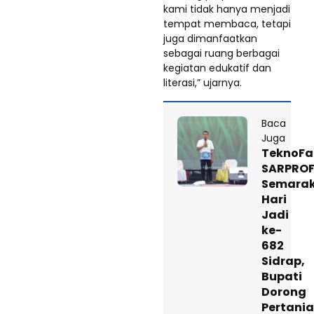
kami tidak hanya menjadi
tempat membaca, tetapi
juga dimanfaatkan
sebagai ruang berbagai
kegiatan edukatif dan
literasi,” ujarnya.
Baca
Juga
TeknoF
SARPROF
Semara
Hari
Jadi
ke-
682
Sidrap,
Bupati
Dorong
Pertani