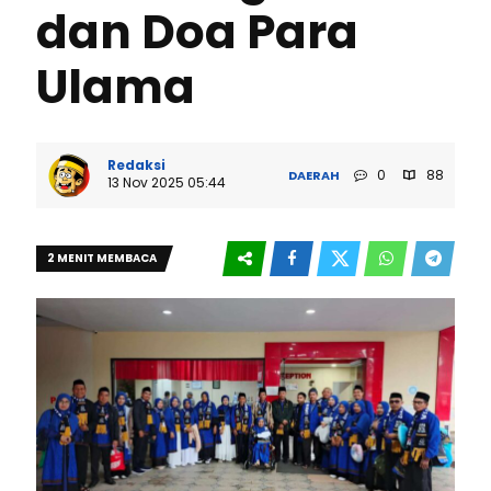
dan Doa Para
Ulama
Redaksi
0
88
DAERAH
13 Nov 2025 05:44
2 MENIT MEMBACA