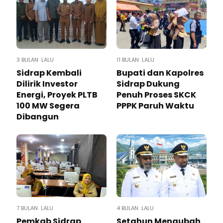
3 BULAN LALU
11 BULAN LALU
Sidrap Kembali
Bupati dan Kapolres
Dilirik Investor
Sidrap Dukung
Energi, Proyek PLTB
Penuh Proses SKCK
100 MW Segera
PPPK Paruh Waktu
Dibangun
7 BULAN LALU
4 BULAN LALU
Pemkab Sidrap
Setahun Mengubah