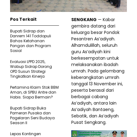
Pos Terkait
SENGKANG
— Kabar
gembira datang dari
Bupati Sidrap dan
keluarga besar Pondok
Danrem 141 Toddopuli
Pesantren As’adiyah.
Bahas Ketahanan
Alhamdulillah, seluruh
Pangan dan Program
Sosial
guru As’adiyah kini
berkesempatan untuk
Evaluasi LPPD 2025,
melaksanakan ibadah
Wabup Sidrap Dorong
umrah. Pada gelombang
OPD Susun Strategi
Tingkatkan Kinerja
keberangkatan umrah
tanggal 13 November ini,
Pertamina Klaim Stok BBM
peserta berasal dari
Aman, di SPBU Antre dan
berbagai cabang
Habis. Siapa Bermain?
As’adiyah, antara lain
Bupati Sidrap Buka
As’adiyah Bantaeng,
Pameran Pusaka dan
Sebatik, dan As’adiyah
Pagelaran Seni Budaya
Pusat Sengkang.
Season II
Lepas Kontingen