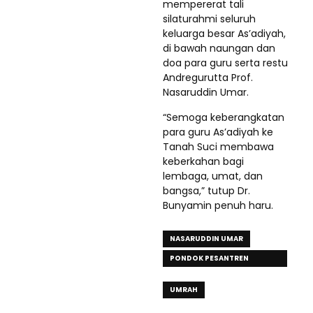
mempererat tali
silaturahmi seluruh
keluarga besar As’adiyah,
di bawah naungan dan
doa para guru serta restu
Andregurutta Prof.
Nasaruddin Umar.
“Semoga keberangkatan
para guru As’adiyah ke
Tanah Suci membawa
keberkahan bagi
lembaga, umat, dan
bangsa,” tutup Dr.
Bunyamin penuh haru.
NASARUDDIN UMAR
PONDOK PESANTREN
AS’ADIYAH
UMRAH