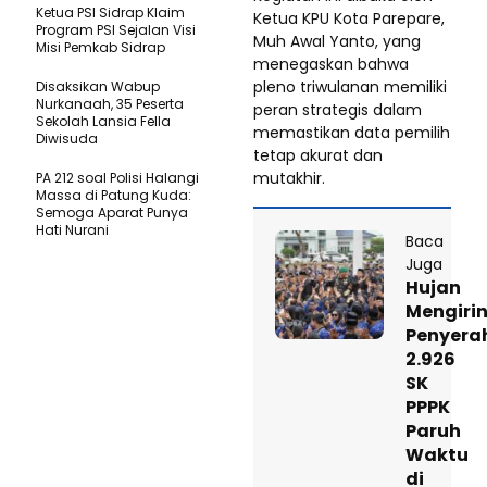
Ketua PSI Sidrap Klaim
Ketua KPU Kota Parepare,
Program PSI Sejalan Visi
Muh Awal Yanto, yang
Misi Pemkab Sidrap
menegaskan bahwa
pleno triwulanan memiliki
Disaksikan Wabup
Nurkanaah, 35 Peserta
peran strategis dalam
Sekolah Lansia Fella
memastikan data pemilih
Diwisuda
tetap akurat dan
mutakhir.
PA 212 soal Polisi Halangi
Massa di Patung Kuda:
Semoga Aparat Punya
Hati Nurani
Baca
Juga
Hujan
Mengirin
Penyera
2.926
SK
PPPK
Paruh
Waktu
di