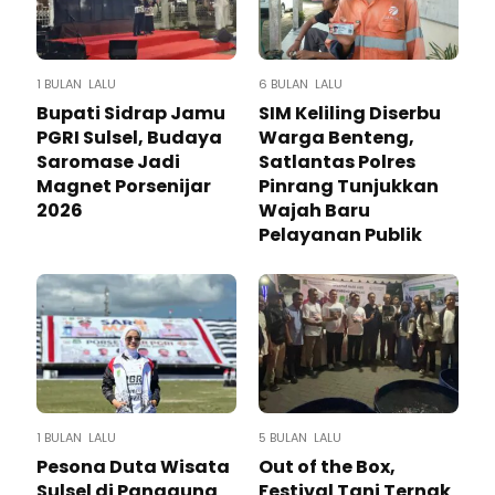
1 BULAN LALU
6 BULAN LALU
Bupati Sidrap Jamu
SIM Keliling Diserbu
PGRI Sulsel, Budaya
Warga Benteng,
Saromase Jadi
Satlantas Polres
Magnet Porsenijar
Pinrang Tunjukkan
2026
Wajah Baru
Pelayanan Publik
1 BULAN LALU
5 BULAN LALU
Pesona Duta Wisata
Out of the Box,
Sulsel di Panggung
Festival Tani Ternak