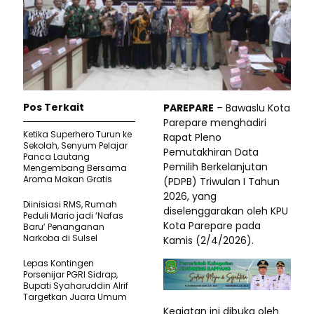
Pos Terkait
PAREPARE
– Bawaslu Kota
Parepare menghadiri
Ketika Superhero Turun ke
Rapat Pleno
Sekolah, Senyum Pelajar
Pemutakhiran Data
Panca Lautang
Pemilih Berkelanjutan
Mengembang Bersama
Aroma Makan Gratis
(PDPB) Triwulan I Tahun
2026, yang
Diinisiasi RMS, Rumah
diselenggarakan oleh KPU
Peduli Mario jadi ‘Nafas
Kota Parepare pada
Baru’ Penanganan
Narkoba di Sulsel
Kamis (2/4/2026).
Lepas Kontingen
Porsenijar PGRI Sidrap,
Bupati Syaharuddin Alrif
Targetkan Juara Umum
Kegiatan ini dibuka oleh