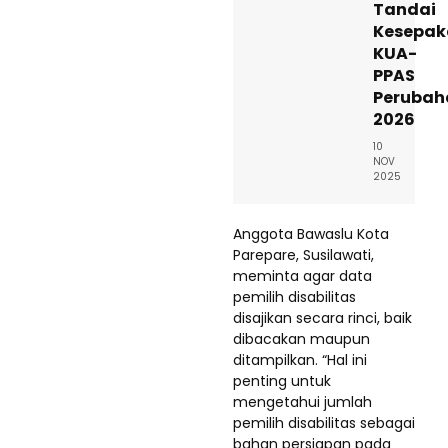
Tandai
Kesepak
KUA-
PPAS
Perubah
2026
10
NOV
2025
Anggota Bawaslu Kota
Parepare, Susilawati,
meminta agar data
pemilih disabilitas
disajikan secara rinci, baik
dibacakan maupun
ditampilkan. “Hal ini
penting untuk
mengetahui jumlah
pemilih disabilitas sebagai
bahan persiapan pada