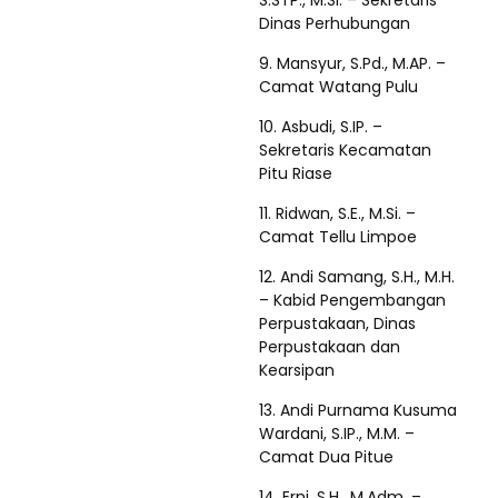
S.STP., M.Si. – Sekretaris
Dinas Perhubungan
9. Mansyur, S.Pd., M.AP. –
Camat Watang Pulu
10. Asbudi, S.IP. –
Sekretaris Kecamatan
Pitu Riase
11. Ridwan, S.E., M.Si. –
Camat Tellu Limpoe
12. Andi Samang, S.H., M.H.
– Kabid Pengembangan
Perpustakaan, Dinas
Perpustakaan dan
Kearsipan
13. Andi Purnama Kusuma
Wardani, S.IP., M.M. –
Camat Dua Pitue
14. Erni, S.H., M.Adm. –