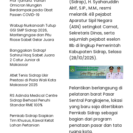
Prof Tjandra: Varian
(Sidrap), H. Syaharuddin
Omicron Mungkin
Alrif, S.IP., M.M., resmi
Berdampak pada Obat
melantik 48 pejabat
Pasien COVID-19
Aparatur Sipil Negara
Wabup Nurkanaah Tutup
(ASN) setingkat Camat,
GSI SMP Sidrap 2026,
Sekretaris Dinas, serta
Maritengngae dan Pitu
sejumlah pejabat eselon
Riase Sabet Gelar Juara
IIIb di lingkup Pemerintah
Banggakan Sidrap!
Kabupaten Sidrap, Selasa
Sahirul Haq Sabet Juara
(28/10/2025).
2 Catur Junior di
Makassar
Atlet Tenis Sidrap Ukir
Prestasi di Piala Wali Kota
Makassar 2025
Pelantikan berlangsung di
pelataran barat Pasar
RS Adinda Medical Centre
Sentral Pangkajene, lokasi
Sidrap Berhasil Penuhi
Standar RME 100%
yang baru saja ditertibkan
Pemkab Sidrap sebagai
Pemkab Sidrap Siapkan
bagian dari program
Tim Khusus, Kawal Ketat
penataan pasar dan tata
Lahan Pertanian
ruang kota.