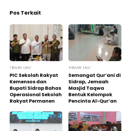
Pos Terkait
1 BULAN LALU
4 BULAN LALU
PIC Sekolah Rakyat
Semangat Qur’ani di
Kemensos dan
Sidrap, Jemaah
Bupati Sidrap Bahas
Masjid Taqwa
Operasional Sekolah
Bentuk Kelompok
Rakyat Permanen
Pencinta Al-Qur’an