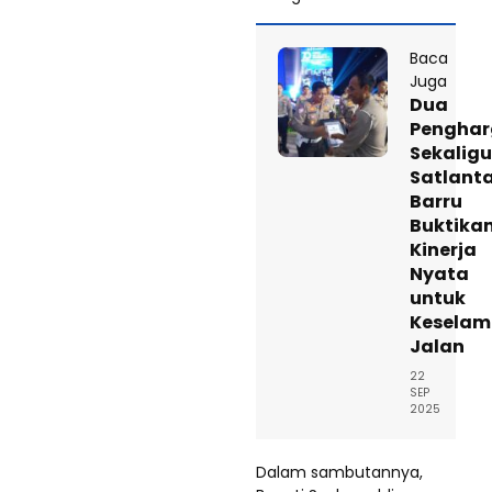
Baca
Juga
Dua
Pengha
Sekaligu
Satlant
Barru
Buktika
Kinerja
Nyata
untuk
Keselam
Jalan
22
SEP
2025
Dalam sambutannya,