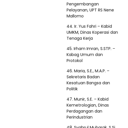
Pengembangan
Pelayanan, UPT RS Nene
Mallomo
44. Ir. Yus Fahri – Kabid
UMKM, Dinas Koperasi dan
Tenaga Kerja
45. Irham Imran, S.STP. –
Kabag Umum dan
Protokol
46. Maria, S.E., M.A.P. –
Sekretaris Badan
Kesatuan Bangsa dan
Politik
47. Munir, S.E. – Kabid
Kemetrologian, Dinas
Perdagangan dan
Perindustrian
48. Syahrul Mubarak, S.Si.,