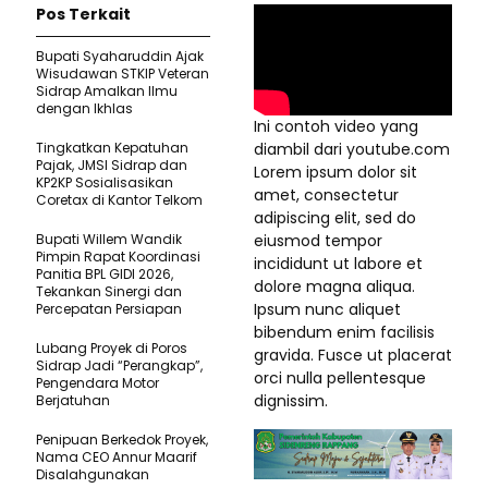
Pos Terkait
Bupati Syaharuddin Ajak
Wisudawan STKIP Veteran
Sidrap Amalkan Ilmu
dengan Ikhlas
Ini contoh video yang
Tingkatkan Kepatuhan
diambil dari youtube.com
Pajak, JMSI Sidrap dan
Lorem ipsum dolor sit
KP2KP Sosialisasikan
amet, consectetur
Coretax di Kantor Telkom
adipiscing elit, sed do
Bupati Willem Wandik
eiusmod tempor
Pimpin Rapat Koordinasi
incididunt ut labore et
Panitia BPL GIDI 2026,
dolore magna aliqua.
Tekankan Sinergi dan
Ipsum nunc aliquet
Percepatan Persiapan
bibendum enim facilisis
Lubang Proyek di Poros
gravida. Fusce ut placerat
Sidrap Jadi “Perangkap”,
orci nulla pellentesque
Pengendara Motor
dignissim.
Berjatuhan
Penipuan Berkedok Proyek,
Nama CEO Annur Maarif
Disalahgunakan