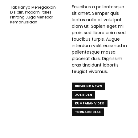
Faucibus a pellentesque
Tak Hanya Menegakkan
Disiplin, Propam Polres
sit amet. Semper quis
Pinrang Juga Menebar
lectus nulla at volutpat
Kemanusiaan
diam ut. Sapien eget mi
proin sed libero enim sed
faucibus turpis. Augue
interdum velit euismod in
pellentesque massa
placerat duis. Dignissim
cras tincidunt lobortis
feugiat vivamus.
BREAKING NEWS
JOE BIDEN
KUMPARAN VIDEO
TORNADO DI AS