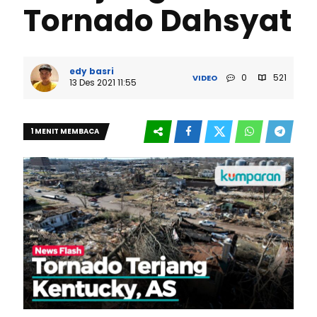
Tornado Dahsyat
edy basri
0
521
VIDEO
13 Des 2021 11:55
1 MENIT MEMBACA