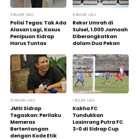
4 BULAN LALU
6 BULAN LALU
Polisi Tegas: Tak Ada
Rekor Umrah di
Alasan Lagi, Kasus
Sulsel, 1.000 Jamaah
Penipuan Sidrap
Diberangkatkan
Harus Tuntas
dalam Dua Pekan
10 BULAN LALU
1 BULAN LALU
JMSI Sidrap
Kakha FC
Tegaskan: Perilaku
Tundukkan
Memeras
Lasinrang Putra FC
Bertentangan
3-0 di Sidrap Cup
dengan Kode Etik