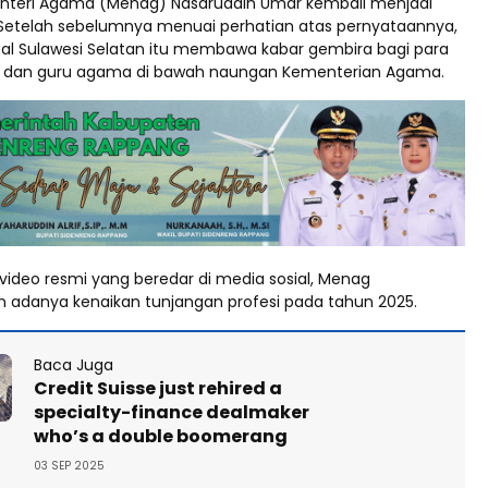
teri Agama (Menag) Nasaruddin Umar kembali menjadi
. Setelah sebelumnya menuai perhatian atas pernyataannya,
asal Sulawesi Selatan itu membawa kabar gembira bagi para
 dan guru agama di bawah naungan Kementerian Agama.
video resmi yang beredar di media sosial, Menag
danya kenaikan tunjangan profesi pada tahun 2025.
Baca Juga
Credit Suisse just rehired a
specialty-finance dealmaker
who’s a double boomerang
03 SEP 2025