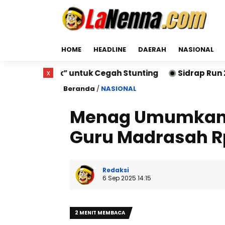
HOME
HEADLINE
DAERAH
NASIONAL
k” untuk Cegah Stunting
x
Sidrap Run 2026 Sukses Di
Beranda
/
NASIONAL
Menag Umumkan 
Guru Madrasah Rp
Redaksi
6 Sep 2025 14:15
2 MENIT MEMBACA