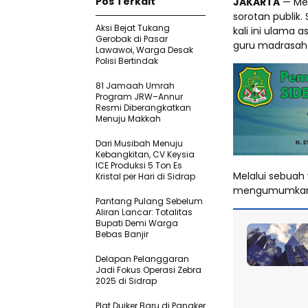
Pos Terkait
JAKARTA
— Men
sorotan publik
Aksi Bejat Tukang
kali ini ulama 
Gerobak di Pasar
guru madrasah
Lawawoi, Warga Desak
Polisi Bertindak
81 Jamaah Umrah
Program JRW–Annur
Resmi Diberangkatkan
Menuju Makkah
Dari Musibah Menuju
Kebangkitan, CV Keysia
ICE Produksi 5 Ton Es
Melalui sebuah 
Kristal per Hari di Sidrap
mengumumkan a
Pantang Pulang Sebelum
Aliran Lancar: Totalitas
Bupati Demi Warga
Bebas Banjir
Delapan Pelanggaran
Jadi Fokus Operasi Zebra
2025 di Sidrap
Plat Duiker Baru di Pangker