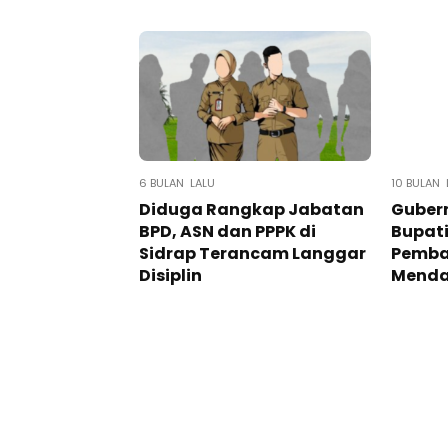
6 BULAN LALU
10 BULAN 
Diduga Rangkap Jabatan
Gubern
BPD, ASN dan PPPK di
Bupati
Sidrap Terancam Langgar
Pemba
Disiplin
Menda