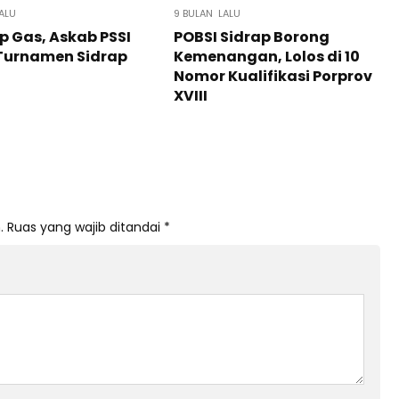
ALU
9 BULAN LALU
 Gas, Askab PSSI
POBSI Sidrap Borong
 Turnamen Sidrap
Kemenangan, Lolos di 10
Nomor Kualifikasi Porprov
XVIII
.
Ruas yang wajib ditandai
*