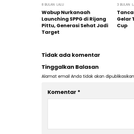
8 BULAN LALU
3 BULAN L
Wabup Nurkanaah
Tancap
Launching SPPG di Rijang
Gelar
Pittu, Generasi Sehat Jadi
Cup
Target
Tidak ada komentar
Tinggalkan Balasan
Alamat email Anda tidak akan dipublikasikan
Komentar
*