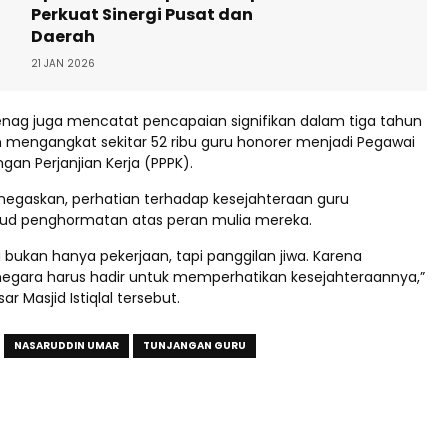
Perkuat Sinergi Pusat dan
Daerah
21 JAN 2026
menag juga mencatat pencapaian signifikan dalam tiga tahun
n mengangkat sekitar 52 ribu guru honorer menjadi Pegawai
an Perjanjian Kerja (PPPK).
egaskan, perhatian terhadap kesejahteraan guru
ud penghormatan atas peran mulia mereka.
u bukan hanya pekerjaan, tapi panggilan jiwa. Karena
 negara harus hadir untuk memperhatikan kesejahteraannya,”
r Masjid Istiqlal tersebut.
NASARUDDIN UMAR
TUNJANGAN GURU