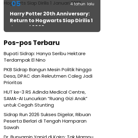
05
4 tahun lalu
Harry Potter 20th Anniversary:
Return to Hogwarts Siap Dirilis 1
Januari 2022
Pos-pos Terbaru
Bupati Sidrap: Hanya Seribu Hektare
Terdampak El Nino
PKB Sidrap Bangun Mesin Politik hingga
Desa, DPAC dan Rekrutmen Caleg Jadi
Prioritas
HUT ke-3 RS Adinda Medical Centre,
SAMA-AI Luncurkan “Ruang Gizi Anak”
untuk Cegah Stunting
Sidrap Run 2026 Sukses Digelar, Ribuan
Peserta Berlari di Tengah Hamparan
Sawah
Dr. Bunyamin Yapid di Kairo: Tak Mampu