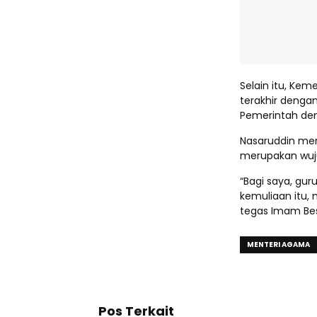
Selain itu, Ke
terakhir denga
Pemerintah deng
Nasaruddin men
merupakan wuj
“Bagi saya, gur
kemuliaan itu,
tegas Imam Besa
MENTERI AGAMA
Pos Terkait