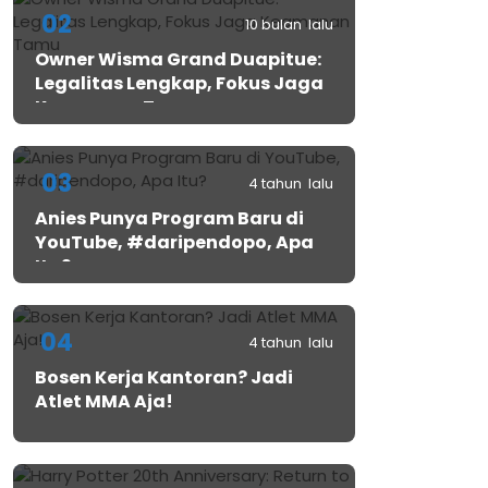
02
10 bulan lalu
Owner Wisma Grand Duapitue:
Legalitas Lengkap, Fokus Jaga
Keamanan Tamu
03
4 tahun lalu
Anies Punya Program Baru di
YouTube, #daripendopo, Apa
Itu?
04
4 tahun lalu
Bosen Kerja Kantoran? Jadi
Atlet MMA Aja!