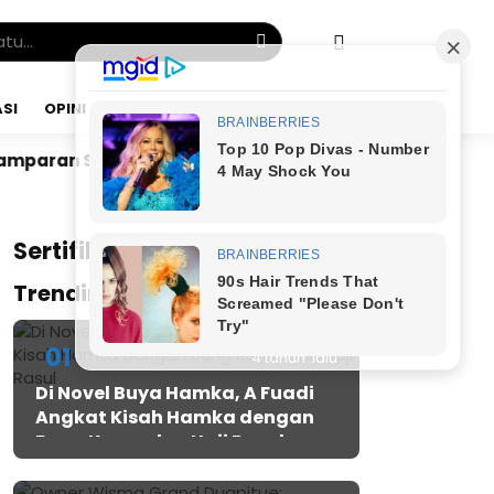
SI
OPINI
JUMAT, 07 AGU 2026
h
Dr. Bunyamin Yapid di Kairo: Tak Mampu Kelola 
x
Sertifikat JMSI
Trending Post
01
4 tahun lalu
Di Novel Buya Hamka, A Fuadi
Angkat Kisah Hamka dengan
Bung Karno dan Haji Rasul