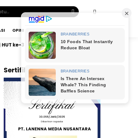
SI
OPINI
SABTU, 08 AGU 2026
S Adinda Medical Centre, SAMA-AI Luncurkan “Ruang Giz
x
Sertifikat JMSI