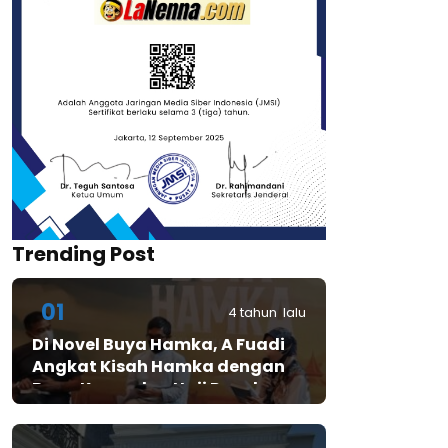
Trending Post
01
4 tahun lalu
Di Novel Buya Hamka, A Fuadi
Angkat Kisah Hamka dengan
Bung Karno dan Haji Rasul