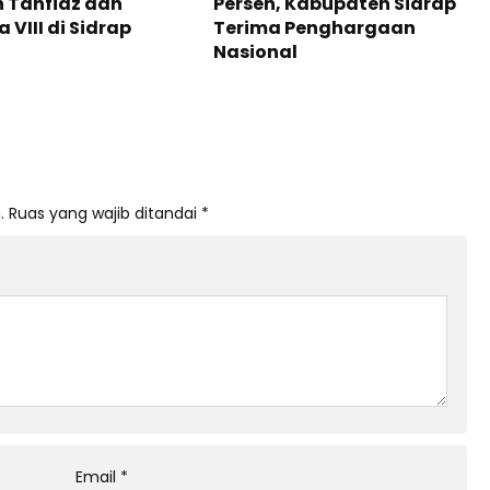
 Tahfidz dan
Persen, Kabupaten Sidrap
 VIII di Sidrap
Terima Penghargaan
Nasional
.
Ruas yang wajib ditandai
*
Email
*