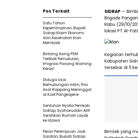
Pos Terkait
SIDRAP
— Bimbi
Brigade Pangan
Satu Tahun
Rabu (29/10/202
Kepemimpinan, Bupati
lokasi PT Al-F
Sidrap Klaim Ekonomi
dan Kesehatan Kian
Membaik
Bintang Asing PSM
Kegiatan terhub
Terlibat Pemukulan,
Kabupaten Sidr
Imigrasi Pasang Warning
tersebar di 11 
Keras!
Diduga Usai
Berhubungan Intim, Pria
Asal Rappang Meninggal
di Kost Pangkajene
Sentuhan Nyata Pemkab
Sidrap, Syaharuddin Alrif
Serahkan Rumah Layak
ke Idawa
Bimtek yang me
Peran Perempuan Jadi
Sorotan, Bupati Sidrap