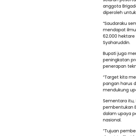
anggota Briga
diperoleh unt
“Saudaraku sem
mendapat ilmu 
62.000 hektare 
Syaharuddin.
Bupati juga m
peningkatan pro
penerapan tekn
“Target kita me
pangan harus d
mendukung upay
Sementara itu,
pembentukan B
dalam upaya p
nasional.
“Tujuan pemben