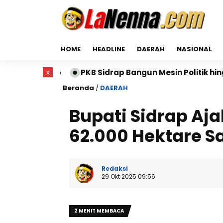
HOME
HEADLINE
DAERAH
NASIONAL
ino
PKB Sidrap Bangun Mesin Politik hingga Desa, D
x
Beranda
/
DAERAH
Bupati Sidrap Aj
62.000 Hektare 
Redaksi
29 Okt 2025 09:56
2 MENIT MEMBACA