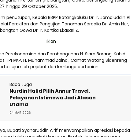
bangunan Pertanian (Polbangtan) Gowa, berlangsung selama
i 27 hingga 29 Oktober 2025.
am penutupan, Kepala BBPP Batangkaluku Dr. Ir. Jamaluddin Al
Balai Perakitan dan Pengujian Tanaman Serealia Dr. Amin Nur,
bangtan Gowa Dr. Ir. Kartika Ekasari Z.
sten Perekonomian dan Pembangunan H. Siara Barang, Kabid
nas TPHPKP, H. Muhammad Zainal, Camat Watang Sidenreng
 serta sejumlah pejabat dari lembaga pertanian.
Baca Juga
Nurdin Halid Pilih Annur Travel,
Pelayanan Istimewa Jadi Alasan
Utama
24 MAR 2026
a, Bupati Syaharuddin Alrif menyampaikan apresiasi kepada
 yang telah mengikuti kegiatan Bimtek. Ia berharap para