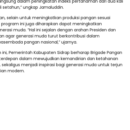
 langsung dalam peningkatan indeks pertanaman dari dua kali
li setahun,” ungkap Jamaluddin.
, selain untuk meningkatkan produksi pangan sesuai
l, program ini juga diharapkan dapat meningkatkan
erasi muda. “Hal ini sejalan dengan arahan Presiden dan
ian agar generasi muda turut berkontribusi dalam
asembada pangan nasional,” ujarnya.
n ini, Pemerintah Kabupaten Sidrap berharap Brigade Pangan
 terdepan dalam mewujudkan kemandirian dan ketahanan
sekaligus menjadi inspirasi bagi generasi muda untuk terjun
nian modern.