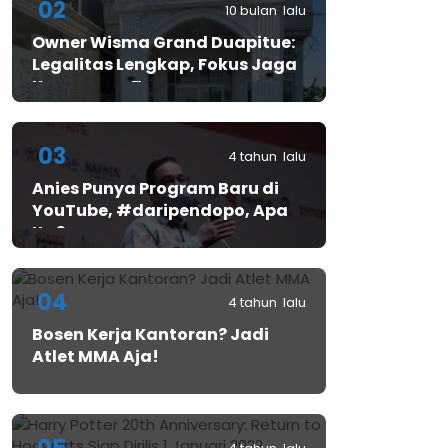
02
10 bulan lalu
Owner Wisma Grand Duapitue:
Legalitas Lengkap, Fokus Jaga
Keamanan Tamu
03
4 tahun lalu
Anies Punya Program Baru di
YouTube, #daripendopo, Apa
Itu?
04
4 tahun lalu
Bosen Kerja Kantoran? Jadi
Atlet MMA Aja!