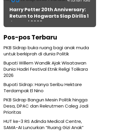
05
4 tahun lalu
Harry Potter 20th Anniversary:
Return to Hogwarts Siap Dirilis 1
Januari 2022
Pos-pos Terbaru
PKB Sidrap buka ruang bagi anak muda
untuk berkiprah di dunia Politik
Bupati Willem Wandik Ajak Wisatawan
Dunia Hadiri Festival Etnik Religi Tolikara
2026
Bupati Sidrap: Hanya Seribu Hektare
Terdampak El Nino
PKB Sidrap Bangun Mesin Politik hingga
Desa, DPAC dan Rekrutmen Caleg Jadi
Prioritas
HUT ke-3 RS Adinda Medical Centre,
SAMA-AI Luncurkan “Ruang Gizi Anak”