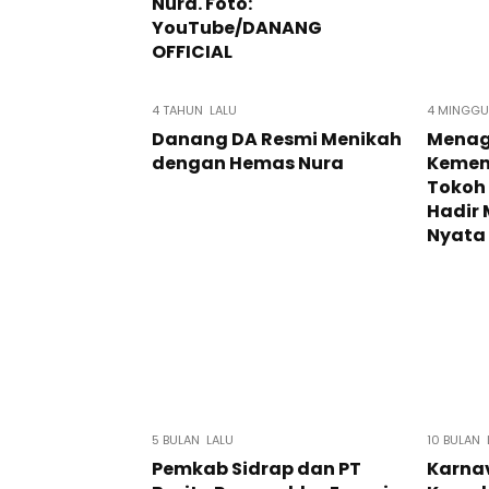
4 TAHUN LALU
4 MINGGU
Danang DA Resmi Menikah
Menag 
dengan Hemas Nura
Kemen
Tokoh
Hadir
Nyata
5 BULAN LALU
10 BULAN 
Pemkab Sidrap dan PT
Karna