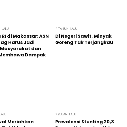
 LALU
4 TAHUN LALU
RI di Makassar: ASN
Di Negeri Sawit, Minyak
ag Harus Jadi
Goreng Tak Terjangkau
 Masyarakat dan
 Membawa Dampak
LALU
7 BULAN LALU
val Meriahkan
Prevalensi Stunting 20,3