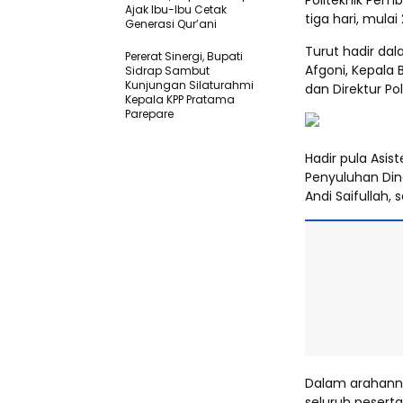
Politeknik Pem
Ajak Ibu-Ibu Cetak
tiga hari, mula
Generasi Qur’ani
Turut hadir dal
Pererat Sinergi, Bupati
Afgoni, Kepala 
Sidrap Sambut
Kunjungan Silaturahmi
dan Direktur Pol
Kepala KPP Pratama
Parepare
Hadir pula Asi
Penyuluhan Di
Andi Saifullah,
Dalam arahanny
seluruh peserta