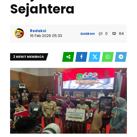
Sejahtera
Redaksi
0
64
DAERAH
16 Feb 2026 05:33
2 MENIT MEMBACA