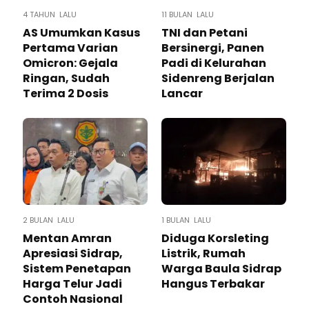
4 TAHUN LALU
11 BULAN LALU
AS Umumkan Kasus
TNI dan Petani
Pertama Varian
Bersinergi, Panen
Omicron: Gejala
Padi di Kelurahan
Ringan, Sudah
Sidenreng Berjalan
Terima 2 Dosis
Lancar
2 BULAN LALU
1 BULAN LALU
Mentan Amran
Diduga Korsleting
Apresiasi Sidrap,
Listrik, Rumah
Sistem Penetapan
Warga Baula Sidrap
Harga Telur Jadi
Hangus Terbakar
Contoh Nasional