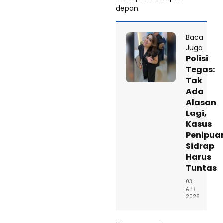
depan.
Baca
Juga
Polisi
Tegas:
Tak
Ada
Alasan
Lagi,
Kasus
Penipua
Sidrap
Harus
Tuntas
03
APR
2026