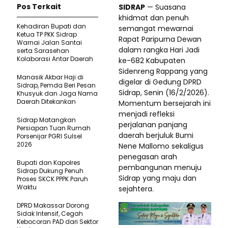
Pos Terkait
SIDRAP
— Suasana
khidmat dan penuh
Kehadiran Bupati dan
semangat mewarnai
Ketua TP PKK Sidrap
Rapat Paripurna Dewan
Warnai Jalan Santai
dalam rangka Hari Jadi
serta Sarasehan
Kolaborasi Antar Daerah
ke-682 Kabupaten
Sidenreng Rappang yang
Manasik Akbar Haji di
digelar di Gedung DPRD
Sidrap, Pemda Beri Pesan
Sidrap, Senin (16/2/2026).
Khusyuk dan Jaga Nama
Daerah Ditekankan
Momentum bersejarah ini
menjadi refleksi
Sidrap Matangkan
perjalanan panjang
Persiapan Tuan Rumah
daerah berjuluk Bumi
Porsenijar PGRI Sulsel
2026
Nene Mallomo sekaligus
penegasan arah
Bupati dan Kapolres
pembangunan menuju
Sidrap Dukung Penuh
Sidrap yang maju dan
Proses SKCK PPPK Paruh
Waktu
sejahtera.
DPRD Makassar Dorong
Sidak Intensif, Cegah
Kebocoran PAD dari Sektor