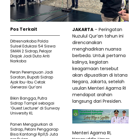
Pos Terkait
JAKARTA
– Peringatan
Nuzulul Qur’an tahun ini
Ditresnarkoba Polda
direncanakan
Sulsel Edukasi 54 Siswa
menghadirkan nuansa
SMAN 2 Sidrap, Pelajar
berbeda. Untuk pertama
Diajak Jadi Duta Anti
Narkoba
kalinya, kegiatan
keagamaan tersebut
Peran Perempuan Jadi
akan dipusatkan di Istana
Sorotan, Bupati Sidrap
Negara, Jakarta, setelah
Ajak Ibu-Ibu Cetak
Generasi Qur’ani
usulan Menteri Agama RI
mendapat arahan
Bikin Bangga, Putra
langsung dari Presiden.
Sidrap Tampil sebagai
‘Guest Lecturer’ di Sunway
University KL
Panen Menggiurkan di
Sidrap, Petani Penggarap
Menteri Agama RI,
Bisa Kantongi Rp11,5 Juta