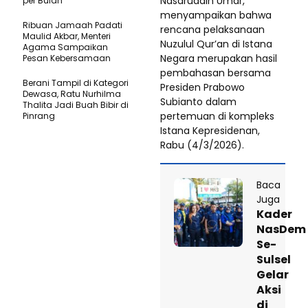
Nasaruddin Umar,
per Bulan
menyampaikan bahwa
Ribuan Jamaah Padati
rencana pelaksanaan
Maulid Akbar, Menteri
Nuzulul Qur’an di Istana
Agama Sampaikan
Negara merupakan hasil
Pesan Kebersamaan
pembahasan bersama
Berani Tampil di Kategori
Presiden Prabowo
Dewasa, Ratu Nurhilma
Subianto dalam
Thalita Jadi Buah Bibir di
pertemuan di kompleks
Pinrang
Istana Kepresidenan,
Rabu (4/3/2026).
Baca
Juga
Kader
NasDem
Se-
Sulsel
Gelar
Aksi
di