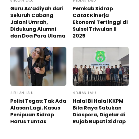
8 BULAN LALU
9 BULAN LALU
Guru As’adiyah dari
Pemkab Sidrap
Seluruh Cabang
Catat Kinerja
Jalani Umrah,
Ekonomi Tertinggi di
Didukung Alumni
Sulsel Triwulan II
dan Doa Para Ulama
2025
4 BULAN LALU
4 BULAN LALU
Polisi Tegas: Tak Ada
Halal Bi Halal KKPM
Alasan Lagi, Kasus
Bila Raya Satukan
Penipuan Sidrap
Diaspora, Digelar di
Harus Tuntas
Rujab Bupati Sidrap