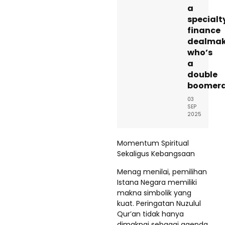
a
specialt
finance
dealmak
who’s
a
double
boomer
03
SEP
2025
Momentum Spiritual
Sekaligus Kebangsaan
Menag menilai, pemilihan
Istana Negara memiliki
makna simbolik yang
kuat. Peringatan Nuzulul
Qur’an tidak hanya
dimaknai sebagai agenda