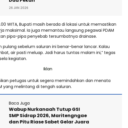
Dua Pekan
26 JAN 2026
3.00 WITA, Bupati masih berada di lokasi untuk memastikan
erja maksimal. Ia juga memantau langsung pegawai PDAM
an pipa-pipa penyebab tersumbatnya drainase.
n pulang sebelum saluran ini benar-benar lancar. Kalau
bat, air pasti meluap. Jadi harus tuntas malam ini,” tegas
sela kegiatan.
ksikan petugas untuk segera memindahkan dan menata
M yang melintang di tengah saluran.
Baca Juga
Wabup Nurkanaah Tutup GSI
SMP Sidrap 2026, Maritengngae
dan Pitu Riase Sabet Gelar Juara