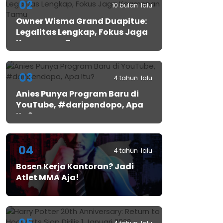
02
10 bulan lalu
Owner Wisma Grand Duapitue:
Legalitas Lengkap, Fokus Jaga
Keamanan Tamu
03
4 tahun lalu
Anies Punya Program Baru di
YouTube, #daripendopo, Apa
Itu?
04
4 tahun lalu
Bosen Kerja Kantoran? Jadi
Atlet MMA Aja!