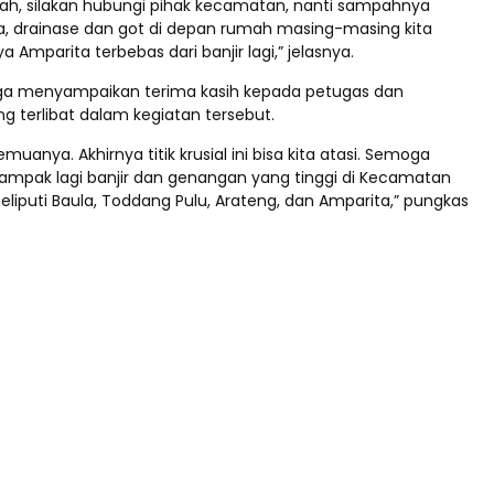
h, silakan hubungi pihak kecamatan, nanti sampahnya
ga, drainase dan got di depan rumah masing-masing kita
a Amparita terbebas dari banjir lagi,” jelasnya.
uga menyampaikan terima kasih kepada petugas dan
g terlibat dalam kegiatan tersebut.
muanya. Akhirnya titik krusial ini bisa kita atasi. Semoga
rdampak lagi banjir dan genangan yang tinggi di Kecamatan
eliputi Baula, Toddang Pulu, Arateng, dan Amparita,” pungkas