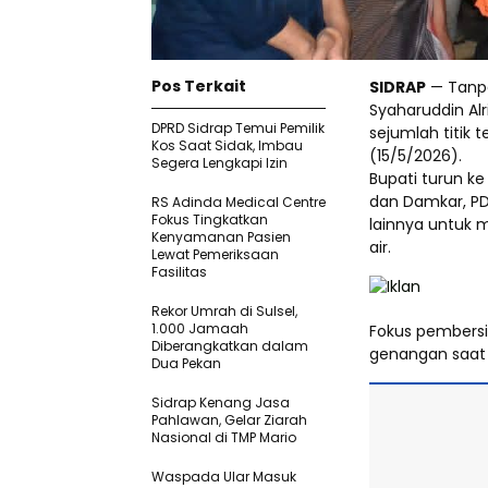
Pos Terkait
SIDRAP
— Tanpa 
Syaharuddin Al
DPRD Sidrap Temui Pemilik
sejumlah titik 
Kos Saat Sidak, Imbau
(15/5/2026).
Segera Lengkapi Izin
Bupati turun ke
dan Damkar, PDA
RS Adinda Medical Centre
Fokus Tingkatkan
lainnya untuk
Kenyamanan Pasien
air.
Lewat Pemeriksaan
Fasilitas
Rekor Umrah di Sulsel,
1.000 Jamaah
Fokus pembersih
Diberangkatkan dalam
genangan saat
Dua Pekan
Sidrap Kenang Jasa
Pahlawan, Gelar Ziarah
Nasional di TMP Mario
Waspada Ular Masuk