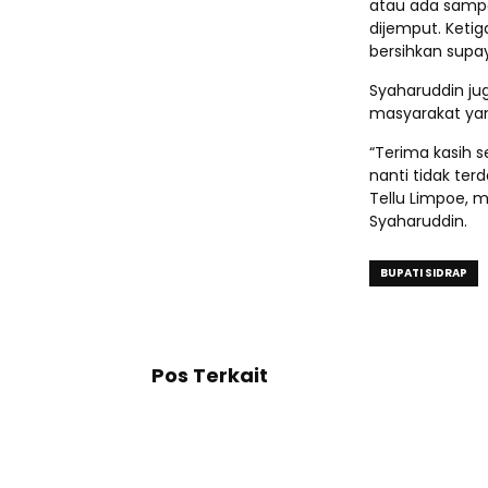
atau ada sampa
dijemput. Keti
bersihkan supay
Syaharuddin j
masyarakat yan
“Terima kasih se
nanti tidak te
Tellu Limpoe, m
Syaharuddin.
BUPATI SIDRAP
Pos Terkait