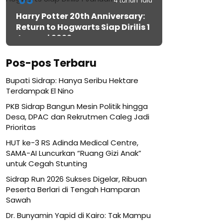
05
4 tahun lalu
Harry Potter 20th Anniversary:
Return to Hogwarts Siap Dirilis 1
Januari 2022
Pos-pos Terbaru
Bupati Sidrap: Hanya Seribu Hektare
Terdampak El Nino
PKB Sidrap Bangun Mesin Politik hingga
Desa, DPAC dan Rekrutmen Caleg Jadi
Prioritas
HUT ke-3 RS Adinda Medical Centre,
SAMA-AI Luncurkan “Ruang Gizi Anak”
untuk Cegah Stunting
Sidrap Run 2026 Sukses Digelar, Ribuan
Peserta Berlari di Tengah Hamparan
Sawah
Dr. Bunyamin Yapid di Kairo: Tak Mampu