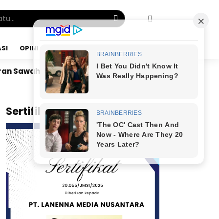
SI
OPINI
JUMAT, 07 AGU 2026
r. Bunyamin Yapid di Kairo: Tak Mampu Kelola Uang Bu
x
Sertifikat JMSI