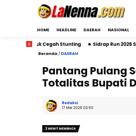
HOME
HEADLINE
DAERAH
NASIONAL
k Cegah Stunting
x
Sidrap Run 2026 Sukses Digelar, 
Beranda
/
DAERAH
Pantang Pulang S
Totalitas Bupati
Redaksi
17 Mei 2026 03:50
2 MENIT MEMBACA