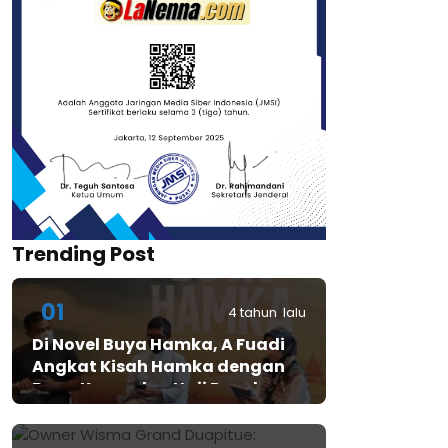
Trending Post
01
4 tahun lalu
Di Novel Buya Hamka, A Fuadi
Angkat Kisah Hamka dengan
Bung Karno dan Haji Rasul