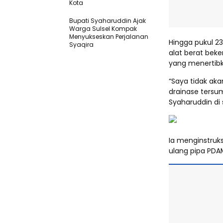
Kota
Bupati Syaharuddin Ajak
Warga Sulsel Kompak
Menyukseskan Perjalanan
Hingga pukul 2
Syaqira
alat berat bek
yang menertibk
“Saya tidak aka
drainase tersum
Syaharuddin di 
Ia menginstru
ulang pipa PDA