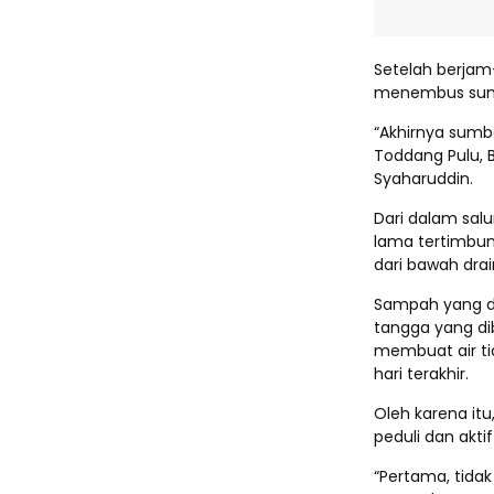
Setelah berjam-
menembus sumb
“Akhirnya sumb
Toddang Pulu, B
Syaharuddin.
Dari dalam sa
lama tertimbun.
dari bawah drai
Sampah yang di
tangga yang dib
membuat air ti
hari terakhir.
Oleh karena itu
peduli dan akti
“Pertama, tidak