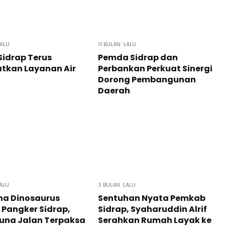
LALU
11 BULAN LALU
idrap Terus
Pemda Sidrap dan
tkan Layanan Air
Perbankan Perkuat Sinergi
Dorong Pembangunan
Daerah
ALU
3 BULAN LALU
a Dinosaurus
Sentuhan Nyata Pemkab
Pangker Sidrap,
Sidrap, Syaharuddin Alrif
una Jalan Terpaksa
Serahkan Rumah Layak ke