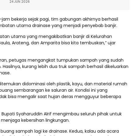
24 JUN 2026
jam bekerja sejak pagi, tim gabungan akhirnya berhasil
atan utama drainase yang menjadi penyebab banjir.
atan utama yang mengakibatkan banjir di Kelurahan
aula, Arateng, dan Amparita bisa kita tembuskan,” ujar
luran, petugas mengangkat tumpukan sampah yang sudah
 Hasilnya, kurang lebih dua truk sampah berhasil dikeluarkan
nase.
temukan didominasi oleh plastik, kayu, dan material rumah
uang sembarangan ke saluran air. Kondisi ini yang
dak bisa mengalir saat hujan deras mengguyur beberapa
, Bupati Syaharuddin Alrif mengimbau seluruh pihak untuk
f menjaga kebersihan lingkungan.
 buang sampah lagi ke drainase. Kedua, kalau ada acara