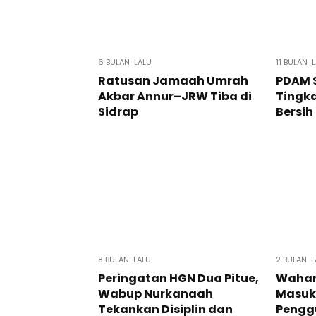
6 BULAN LALU
11 BULAN 
Ratusan Jamaah Umrah
PDAM S
Akbar Annur–JRW Tiba di
Tingka
Sidrap
Bersih
8 BULAN LALU
2 BULAN L
Peringatan HGN Dua Pitue,
Wahan
Wabup Nurkanaah
Masuk 
Tekankan Disiplin dan
Pengg