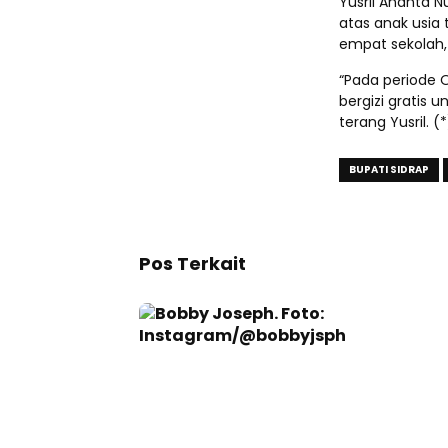
Yusril Ananta 
atas anak usia
empat sekolah,
“Pada periode 
bergizi gratis 
terang Yusril. (*
BUPATI SIDRAP
Pos Terkait