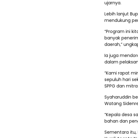
ujarnya.
Lebih lanjut B
mendukung penu
“Program ini ki
banyak peneri
daerah,” ungka
Ia juga mendoro
dalam pelaksa
“Kami rapat mi
sepuluh hari se
SPPG dan mitra 
Syaharuddin be
Watang Sidenr
“Kepala desa sa
bahan dan peng
Sementara itu,