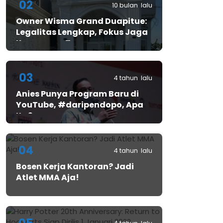
02
10 bulan lalu
Owner Wisma Grand Duapitue:
Legalitas Lengkap, Fokus Jaga
Keamanan Tamu
03
4 tahun lalu
Anies Punya Program Baru di
YouTube, #daripendopo, Apa
Itu?
04
4 tahun lalu
Bosen Kerja Kantoran? Jadi
Atlet MMA Aja!