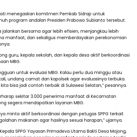
upati menegaskan komitmen Pemkab Sidrap untuk
h program andalan Presiden Prabowo Subianto tersebut.
ta jalankan bersama agar lebih efisien, menjangkau lebih
ma manfaat, dan sekaligus memberdayakan perekonomian
pnya.
ng guru, kepala sekolah, dan kepala desa aktif berkoordinasi
naan MBG.
ngguan untuk evaluasi MBG. Kalau perlu dua minggu atau
kali, undang camat dan kapolsek agar evaluasinya terbuka.
kita bisa jadi contoh terbaik di Sulawesi Selatan,” pesannya.
rharap sekitar 3.000 penerima manfaat di Kecamatan
eng segera mendapatkan layanan MBG.
ya minta aktif berkoordinasi dengan petugas SPPG terkait
olahan makanan agar hasilnya sesuai harapan,” ujarnya.
 Kepala SPPG Yayasan Primadeva Utama Bakti Desa Mojong,