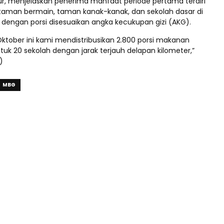
Nur, menjelaskan penerima manfaat periode pertama terdiri
 taman bermain, taman kanak-kanak, dan sekolah dasar di
 dengan porsi disesuaikan angka kecukupan gizi (AKG).
Oktober ini kami mendistribusikan 2.800 porsi makanan
untuk 20 sekolah dengan jarak terjauh delapan kilometer,”
)
MBG