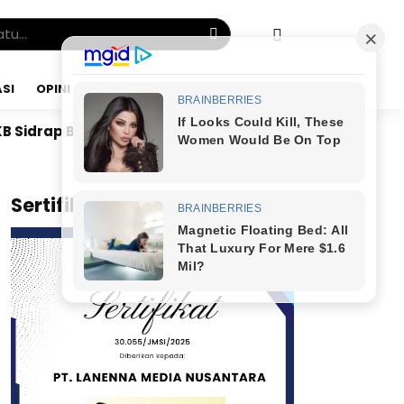
SI
OPINI
MINGGU, 09 AGU 2026
esin Politik hingga Desa, DPAC dan Rekrutmen Caleg Ja
x
Sertifikat JMSI