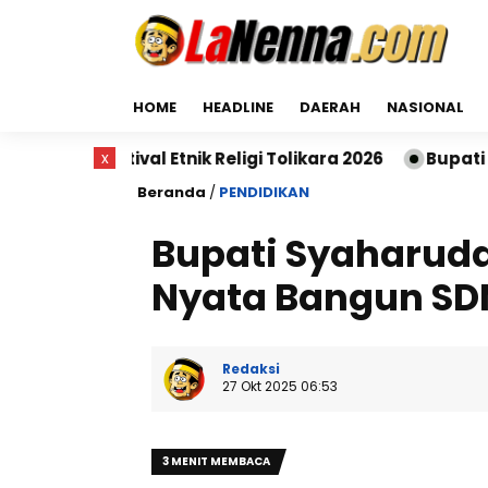
HOME
HEADLINE
DAERAH
NASIONAL
 Etnik Religi Tolikara 2026
x
Bupati Sidrap: Hanya Se
Beranda
/
PENDIDIKAN
Bupati Syaharudd
Nyata Bangun SD
Redaksi
27 Okt 2025 06:53
3 MENIT MEMBACA