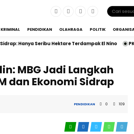
KRIMINAL
PENDIDIKAN
OLAHRAGA
POLITIK
ORGANISA
ribu Hektare Terdampak El Nino
PKB Sidrap Bangun M
in: MBG Jadi Langkah
M dan Ekonomi Sidrap
0
109
PENDIDIKAN