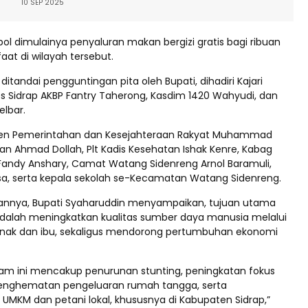
10 SEP 2025
bol dimulainya penyaluran makan bergizi gratis bagi ribuan
at di wilayah tersebut.
itandai pengguntingan pita oleh Bupati, dihadiri Kajari
es Sidrap AKBP Fantry Taherong, Kasdim 1420 Wahyudi, dan
elbar.
sten Pemerintahan dan Kesejahteraan Rakyat Muhammad
kan Ahmad Dollah, Plt Kadis Kesehatan Ishak Kenre, Kabag
andy Anshary, Camat Watang Sidenreng Arnol Baramuli,
sa, serta kepala sekolah se-Kecamatan Watang Sidenreng.
nnya, Bupati Syaharuddin menyampaikan, tujuan utama
alah meningkatkan kualitas sumber daya manusia melalui
 anak dan ibu, sekaligus mendorong pertumbuhan ekonomi
am ini mencakup penurunan stunting, peningkatan fokus
 penghematan pengeluaran rumah tangga, serta
MKM dan petani lokal, khususnya di Kabupaten Sidrap,”