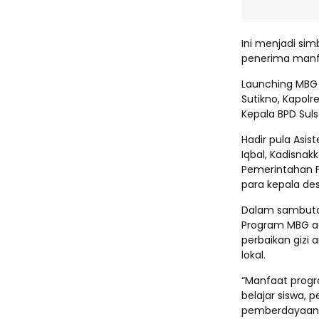
Ini menjadi sim
penerima manfa
Launching MBG d
Sutikno, Kapolr
Kepala BPD Suls
Hadir pula Asi
Iqbal, Kadisnak
Pemerintahan F
para kepala de
Dalam sambuta
Program MBG ad
perbaikan gizi
lokal.
“Manfaat progr
belajar siswa,
pemberdayaan U