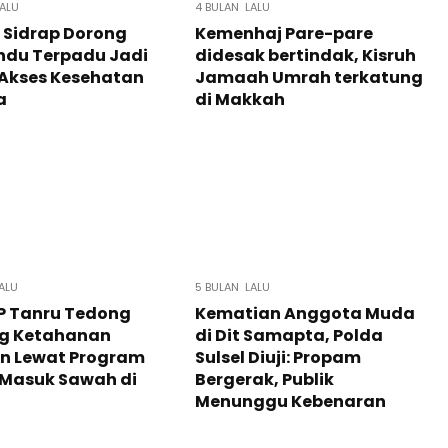
LALU
4 BULAN LALU
 Sidrap Dorong
Kemenhaj Pare-pare
ndu Terpadu Jadi
didesak bertindak, Kisruh
 Akses Kesehatan
Jamaah Umrah terkatung
a
di Makkah
ALU
5 BULAN LALU
P Tanru Tedong
Kematian Anggota Muda
g Ketahanan
di Dit Samapta, Polda
n Lewat Program
Sulsel Diuji: Propam
k Masuk Sawah di
Bergerak, Publik
Menunggu Kebenaran