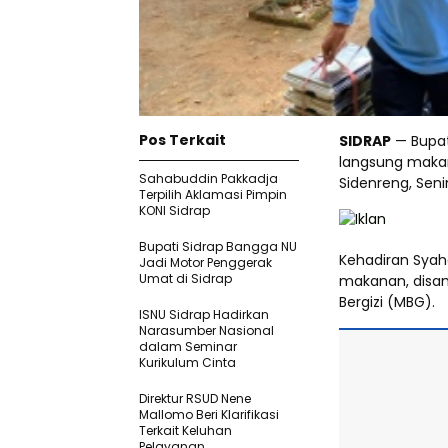
Pos Terkait
SIDRAP
— Bupat
langsung makan
Sahabuddin Pakkadja
Sidenreng, Seni
Terpilih Aklamasi Pimpin
KONI Sidrap
Bupati Sidrap Bangga NU
Kehadiran Sya
Jadi Motor Penggerak
Umat di Sidrap
makanan, disam
Bergizi (MBG).
ISNU Sidrap Hadirkan
Narasumber Nasional
dalam Seminar
Kurikulum Cinta
Direktur RSUD Nene
Mallomo Beri Klarifikasi
Terkait Keluhan
Pelayanan