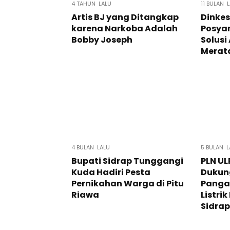
4 TAHUN LALU
11 BULAN 
Artis BJ yang Ditangkap
Dinkes
karena Narkoba Adalah
Posya
Bobby Joseph
Solusi
Merat
4 BULAN LALU
5 BULAN L
Bupati Sidrap Tunggangi
PLN UL
Kuda Hadiri Pesta
Dukun
Pernikahan Warga di Pitu
Panga
Riawa
Listri
Sidrap