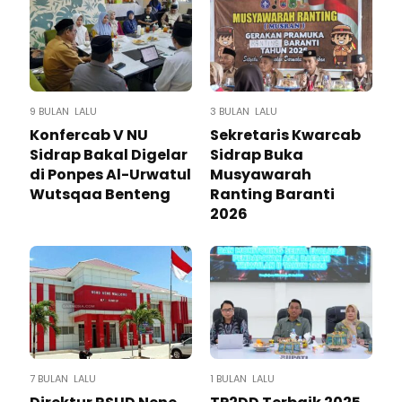
9 BULAN LALU
3 BULAN LALU
Konfercab V NU
Sekretaris Kwarcab
Sidrap Bakal Digelar
Sidrap Buka
di Ponpes Al-Urwatul
Musyawarah
Wutsqaa Benteng
Ranting Baranti
2026
7 BULAN LALU
1 BULAN LALU