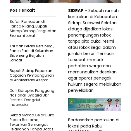
Pos Terkait
SIDRAP
– Sebuah rumah
kontrakan di Kabupaten
Safari Ramadan di
Sidrap, Sulawesi Selatan,
Panca Rijang, Bupati
diduga dijadikan lokasi
Sidrap Dorong Penguatan
penampungan rokok
Ekonomi Lokal
tanpa pita cukai resmi
TNI dan Petani Bersinergi,
atau rokok ilegal dalam
Panen Padi di Kelurahan
jumlah besar. Temuan
Sidenreng Berjalan
tersebut menarik
Lancar
perhatian warga dan
Bupati Sidrap Paparkan
memunculkan desakan
Capaian Pembangunan
agar aparat penegak
di Anniversary Asepta
hukum segera melakukan
penyelidikan.
Dari Sidrap ke Panggung
Nasional: Syaqira Ukir
Prestasi Dangdut
Indonesia
Sekda Sidrap Gelar Buka
Berdasarkan pantauan di
Puasa Bersama,
Tekankan Semangat
lokasi pada Rabu
Pelayanan Tanpa Batas