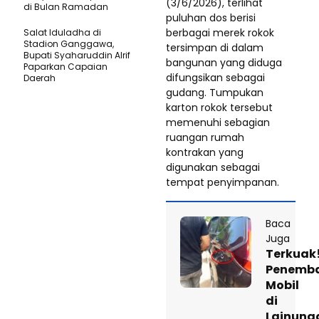
(3/6/2026), terlihat
di Bulan Ramadan
puluhan dos berisi
berbagai merek rokok
Salat Iduladha di
Stadion Ganggawa,
tersimpan di dalam
Bupati Syaharuddin Alrif
bangunan yang diduga
Paparkan Capaian
difungsikan sebagai
Daerah
gudang. Tumpukan
karton rokok tersebut
memenuhi sebagian
ruangan rumah
kontrakan yang
digunakan sebagai
tempat penyimpanan.
Baca
Juga
Terkuak
Penemb
Mobil
di
Lainung