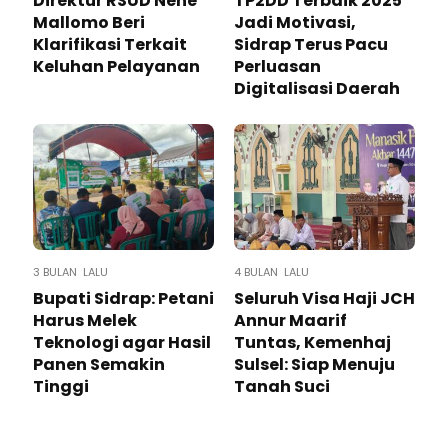
Direktur RSUD Nene
TP2DD Terbaik 2025
Mallomo Beri
Jadi Motivasi,
Klarifikasi Terkait
Sidrap Terus Pacu
Keluhan Pelayanan
Perluasan
Digitalisasi Daerah
3 BULAN LALU
4 BULAN LALU
Bupati Sidrap: Petani
Seluruh Visa Haji JCH
Harus Melek
Annur Maarif
Teknologi agar Hasil
Tuntas, Kemenhaj
Panen Semakin
Sulsel: Siap Menuju
Tinggi
Tanah Suci