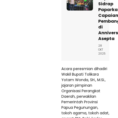
Sidrap
Paparka
Capaia
Pemban
di
Anniver
Asepta
28
OKT
2025
Acara peresmian dihadiri
Wakil Bupati Tolikara
Yotam Wonda, SH., M.Si.,
jajaran pimpinan
Organisasi Perangkat
Daerah, perwakilan
Pemerintah Provinsi
Papua Pegunungan,
tokoh agama, tokoh adat,