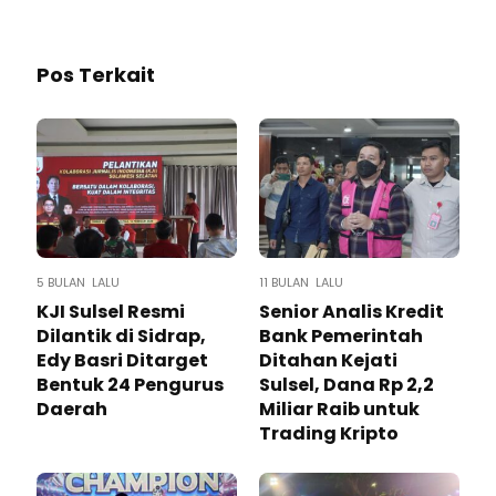
Pos Terkait
5 BULAN LALU
11 BULAN LALU
KJI Sulsel Resmi
Senior Analis Kredit
Dilantik di Sidrap,
Bank Pemerintah
Edy Basri Ditarget
Ditahan Kejati
Bentuk 24 Pengurus
Sulsel, Dana Rp 2,2
Daerah
Miliar Raib untuk
Trading Kripto