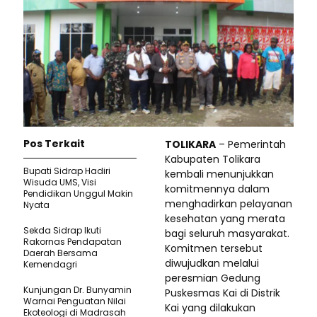
Pos Terkait
TOLIKARA
– Pemerintah
Kabupaten Tolikara
Bupati Sidrap Hadiri
kembali menunjukkan
Wisuda UMS, Visi
komitmennya dalam
Pendidikan Unggul Makin
menghadirkan pelayanan
Nyata
kesehatan yang merata
Sekda Sidrap Ikuti
bagi seluruh masyarakat.
Rakornas Pendapatan
Komitmen tersebut
Daerah Bersama
diwujudkan melalui
Kemendagri
peresmian Gedung
Kunjungan Dr. Bunyamin
Puskesmas Kai di Distrik
Warnai Penguatan Nilai
Kai yang dilakukan
Ekoteologi di Madrasah