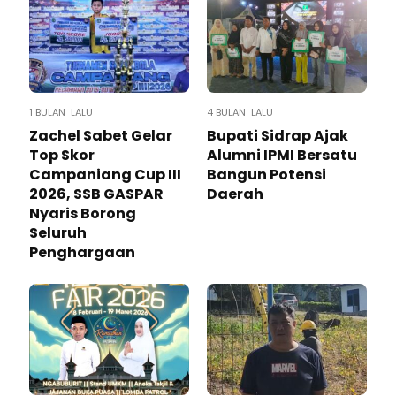
1 BULAN LALU
4 BULAN LALU
Zachel Sabet Gelar
Bupati Sidrap Ajak
Top Skor
Alumni IPMI Bersatu
Campaniang Cup III
Bangun Potensi
2026, SSB GASPAR
Daerah
Nyaris Borong
Seluruh
Penghargaan