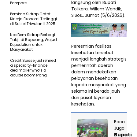
langsung oleh Bupati
Parepare
Tolikara, Willem Wandik,
Pemkab Sidrap Catat
S.Sos., Jumat (5/6/2026).
Kinerja Ekonomi Tertinggi
di Sulsel Triwulan II 2025
NasDem Sidrap Berbagi
Takjil di Rappang, Wujud
Kepedulian untuk
Peresmian fasilitas
Masyarakat
kesehatan tersebut
menjadi langkah strategis
Credit Suisse just rehired
pemerintah daerah
a specialty-finance
dealmaker who’s a
dalam mendekatkan
double boomerang
pelayanan kesehatan
kepada masyarakat yang
selama ini berada jauh
dari pusat layanan
kesehatan.
Baca
Juga
Bupati