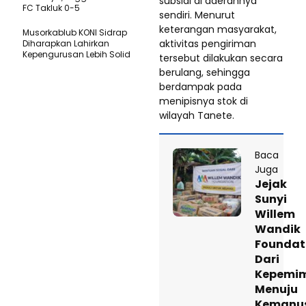
subsidi di daerahnya
FC Takluk 0-5
sendiri. Menurut
keterangan masyarakat,
Musorkablub KONI Sidrap
aktivitas pengiriman
Diharapkan Lahirkan
Kepengurusan Lebih Solid
tersebut dilakukan secara
berulang, sehingga
berdampak pada
menipisnya stok di
wilayah Tanete.
Baca
Juga
Jejak
Sunyi
Willem
Wandik
Foundat
Dari
Kepemi
Menuju
Kemanu