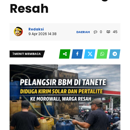
Resah
Redaksi
0
45
DAERAH
9 Apr 2026 14:38
1 MENIT MEMBACA