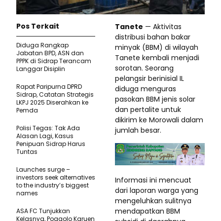
Pos Terkait
Tanete
— Aktivitas
distribusi bahan bakar
Diduga Rangkap
minyak (BBM) di wilayah
Jabatan BPD, ASN dan
Tanete kembali menjadi
PPPK di Sidrap Terancam
sorotan. Seorang
Langgar Disiplin
pelangsir berinisial IL
Rapat Paripurna DPRD
diduga menguras
Sidrap, Catatan Strategis
pasokan BBM jenis solar
LKPJ 2025 Diserahkan ke
dan pertalite untuk
Pemda
dikirim ke Morowali dalam
Polisi Tegas: Tak Ada
jumlah besar.
Alasan Lagi, Kasus
Penipuan Sidrap Harus
Tuntas
Launches surge –
investors seek alternatives
Informasi ini mencuat
to the industry’s biggest
dari laporan warga yang
names
mengeluhkan sulitnya
mendapatkan BBM
ASA FC Tunjukkan
Kelasnya, Poggolo Karuen