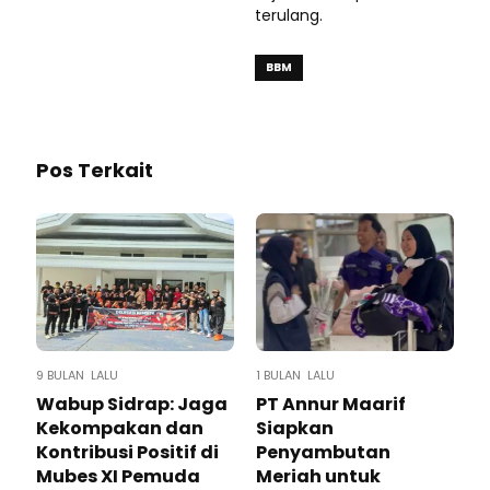
terulang.
BBM
Pos Terkait
9 BULAN LALU
1 BULAN LALU
Wabup Sidrap: Jaga
PT Annur Maarif
Kekompakan dan
Siapkan
Kontribusi Positif di
Penyambutan
Mubes XI Pemuda
Meriah untuk