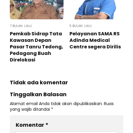
7 BULAN LALU
5 BULAN LALU
Pemkab Sidrap Tata
Pelayanan SAMA RS
Kawasan Depan
Adinda Medical
Pasar Tanru Tedong,
Centre segera Dirilis
Pedagang Buah
Direlokasi
Tidak ada komentar
Tinggalkan Balasan
Alamat email Anda tidak akan dipublikasikan.
Ruas
yang wajib ditandai
*
Komentar
*