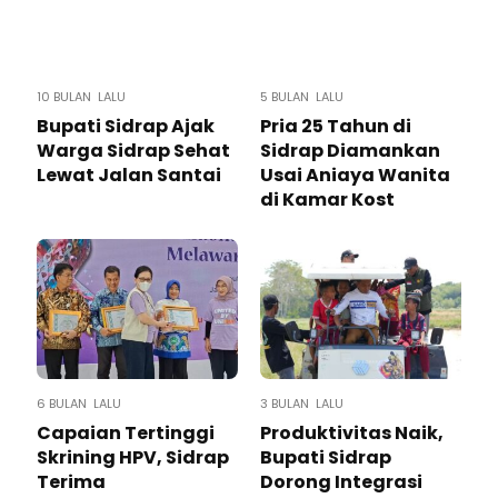
10 BULAN LALU
5 BULAN LALU
Bupati Sidrap Ajak
Pria 25 Tahun di
Warga Sidrap Sehat
Sidrap Diamankan
Lewat Jalan Santai
Usai Aniaya Wanita
di Kamar Kost
6 BULAN LALU
3 BULAN LALU
Capaian Tertinggi
Produktivitas Naik,
Skrining HPV, Sidrap
Bupati Sidrap
Terima
Dorong Integrasi