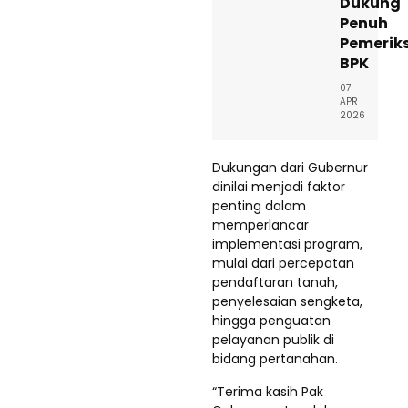
Dukung
Penuh
Pemerik
BPK
07
APR
2026
Dukungan dari Gubernur
dinilai menjadi faktor
penting dalam
memperlancar
implementasi program,
mulai dari percepatan
pendaftaran tanah,
penyelesaian sengketa,
hingga penguatan
pelayanan publik di
bidang pertanahan.
“Terima kasih Pak