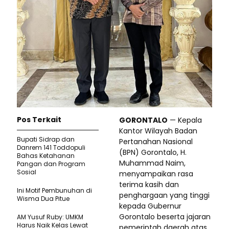
Pos Terkait
GORONTALO
— Kepala
Kantor Wilayah Badan
Bupati Sidrap dan
Pertanahan Nasional
Danrem 141 Toddopuli
(BPN) Gorontalo, H.
Bahas Ketahanan
Muhammad Naim,
Pangan dan Program
Sosial
menyampaikan rasa
terima kasih dan
Ini Motif Pembunuhan di
penghargaan yang tinggi
Wisma Dua Pitue
kepada Gubernur
Gorontalo beserta jajaran
AM Yusuf Ruby: UMKM
Harus Naik Kelas Lewat
pemerintah daerah atas