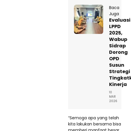
Baca
Juga
Evaluasi
LPPD
2025,
Wabup
Sidrap
Dorong
OPD
Susun
Strategi
Tingkat
Kinerja
10
MAR
2026
“Semoga apa yang telah
kita lakukan bersama bisa
memberi manfaat besar