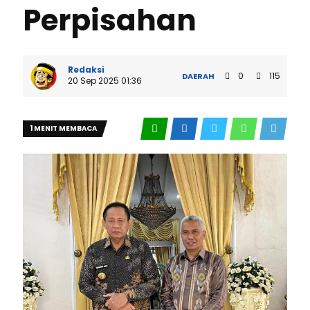
Perpisahan
Redaksi
0
115
DAERAH
20 Sep 2025 01:36
1 MENIT MEMBACA