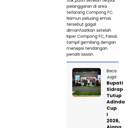
titik putih setelah terjadi
pelanggaran di area
terlarang Compong FC.
Namun peluang emas
tersebut gagal
dimanfaatkan setelah
kiper Compong FC, Faisal,
tampil gemilang dengan
menepis tendangan
penalti lawan.
Baca
Juga
Bupati
Sidrap
Tutup
Adinda
Cup
I
2026,
Ajang