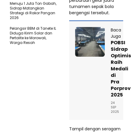
perburuan gelar juara
Menuju 1 Juta Ton Gabah,
turnamen sepak bola
Sidrap Matangkan
bergengsi tersebut.
Strategi di Rakor Pangan
2026
Pelangsir BBM di Tanete IL
Baca
Diduga Kirim Solar dan
Juga
Pertalite ke Morowali,
POBSI
Warga Resah
Sidrap
Optimis
Raih
Medali
di
Pra
Porprov
2025
24
SEP
2025
Tampil dengan seragam