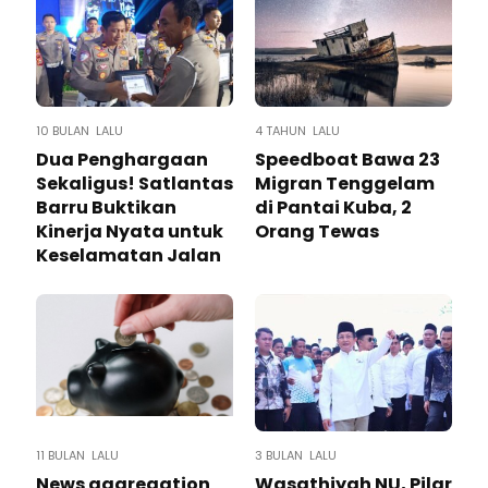
10 BULAN LALU
4 TAHUN LALU
Dua Penghargaan
Speedboat Bawa 23
Sekaligus! Satlantas
Migran Tenggelam
Barru Buktikan
di Pantai Kuba, 2
Kinerja Nyata untuk
Orang Tewas
Keselamatan Jalan
11 BULAN LALU
3 BULAN LALU
News aggregation
Wasathiyah NU, Pilar