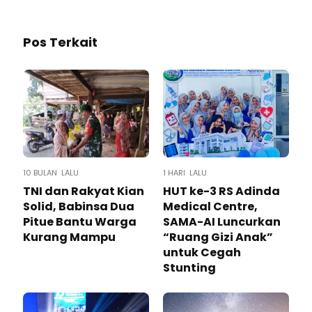
Pos Terkait
10 BULAN LALU
1 HARI LALU
TNI dan Rakyat Kian
HUT ke-3 RS Adinda
Solid, Babinsa Dua
Medical Centre,
Pitue Bantu Warga
SAMA-AI Luncurkan
Kurang Mampu
“Ruang Gizi Anak”
untuk Cegah
Stunting