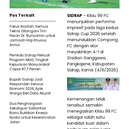
Pos Terkait
SIDRAP
– Kilau 99 FC
menunjukkan performa
Fokus Ibadah, Semua
impresif pada laga kedua
Teknis Ditangani Tim:
Sidrap Cup 2026 setelah
Pesan Dr. Bunyamin untuk
menundukkan Compong
Jamaah Haji Khusus
Annur
FC dengan skor
meyakinkan 4-1 di
Pemkab Sidrap Perkuat
Stadion Ganggawa,
Program MbG, Tingkat
Pangkajene, Kabupaten
Kepuasan Masyarakat
Capai 87,7 Persen
Sidrap, Kamis (4/6/2026).
Bupati Sidrap Jadi
Responden Sensus
Ekonomi 2026, Ajak
Warga Beri Data Akurat
Kemenangan telak
Dua Penghargaan
tersebut semakin
Sekaligus! Satlantas
menegaskan Kilau 99 FC
Barru Buktikan Kinerja
sebagai salah satu
Nyata untuk Keselamatan
Jalan
kandidat kuat dalam