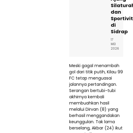
Silatura
dan
Sportivi
di
Sidrap
17
MEI
2026
Meski gagal menambah
gol dari titik putih, Kilau 99
FC tetap menguasai
jalannya pertandingan.
Serangan bertubi-tubi
akhirnya kembali
membuahkan hasil
melalui Dirvan (8) yang
berhasil menggandakan
keunggulan. Tak lama
berselang, Akbar (24) ikut