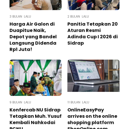
3 BULAN LALU
2 BULAN LALU
Harga Air Galon di
Panitia Tetapkan 20
Duapitue Naik,
Aturan Resmi
Depot yang Bandel
Adinda Cup I 2026 di
Langsung Didenda
Sidrap
Rp1 Juta!
9 BULAN LALU
11 BULAN LALU
Konfercab NU Sidrap
OnlineEasyPay
Tetapkan Muh. Yusuf
arrives on the online
Kembali Nahkodai
shopping platform
PCNU
ShopOnline.com