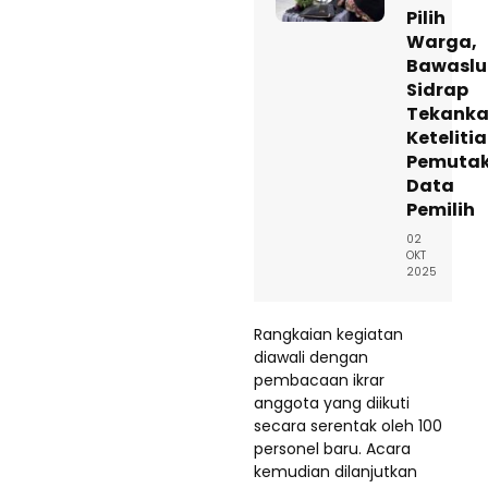
Pilih
Warga,
Bawaslu
Sidrap
Tekank
Keteliti
Pemutak
Data
Pemilih
02
OKT
2025
Rangkaian kegiatan
diawali dengan
pembacaan ikrar
anggota yang diikuti
secara serentak oleh 100
personel baru. Acara
kemudian dilanjutkan