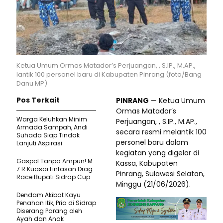
Ketua Umum Ormas Matador’s Perjuangan, , S.IP., M.AP.,
lantik 100 personel baru di Kabupaten Pinrang (foto/Bang
Danu MP)
Pos Terkait
PINRANG
— Ketua Umum
Ormas Matador’s
Warga Keluhkan Minim
Perjuangan, , S.IP., M.AP.,
Armada Sampah, Andi
secara resmi melantik 100
Suhada Siap Tindak
personel baru dalam
Lanjuti Aspirasi
kegiatan yang digelar di
Gaspol Tanpa Ampun! M
Kassa, Kabupaten
7 R Kuasai Lintasan Drag
Pinrang, Sulawesi Selatan,
Race Bupati Sidrap Cup
Minggu (21/06/2026).
Dendam Akibat Kayu
Penahan Itik, Pria di Sidrap
Diserang Parang oleh
Ayah dan Anak