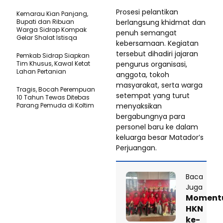
Prosesi pelantikan
Kemarau Kian Panjang,
berlangsung khidmat dan
Bupati dan Ribuan
Warga Sidrap Kompak
penuh semangat
Gelar Shalat Istisqa
kebersamaan. Kegiatan
tersebut dihadiri jajaran
Pemkab Sidrap Siapkan
pengurus organisasi,
Tim Khusus, Kawal Ketat
Lahan Pertanian
anggota, tokoh
masyarakat, serta warga
Tragis, Bocah Perempuan
setempat yang turut
10 Tahun Tewas Ditebas
menyaksikan
Parang Pemuda di Koltim
bergabungnya para
personel baru ke dalam
keluarga besar Matador’s
Perjuangan.
Baca
Juga
Moment
HKN
ke-