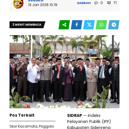
Redaksi
0
71
DAERAH
13 Jan 2026 10:19
2 MENIT MEMBACA
Pos Terkait
SIDRAP
— Indeks
Pelayanan Publik (IPP)
Skor Kacamata, Paggolo
Kabupaten Sidenreng