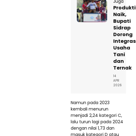
Juga
Produkti
Naik,
Bupati
Sidrap
Dorong
Integras
Usaha
Tani
dan
Ternak
14
APR
2026
Namun pada 2023
kembali menurun
menjadi 2,24 kategori C,
lalu turun lagi pada 2024
dengan nilai 1,73 dan
masuk kategori D atau