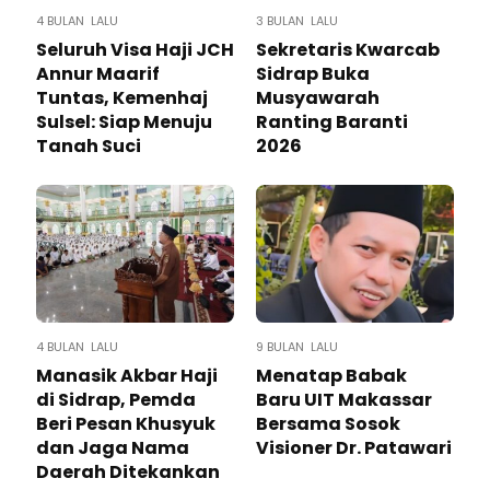
4 BULAN LALU
3 BULAN LALU
Seluruh Visa Haji JCH
Sekretaris Kwarcab
Annur Maarif
Sidrap Buka
Tuntas, Kemenhaj
Musyawarah
Sulsel: Siap Menuju
Ranting Baranti
Tanah Suci
2026
4 BULAN LALU
9 BULAN LALU
Manasik Akbar Haji
Menatap Babak
di Sidrap, Pemda
Baru UIT Makassar
Beri Pesan Khusyuk
Bersama Sosok
dan Jaga Nama
Visioner Dr. Patawari
Daerah Ditekankan