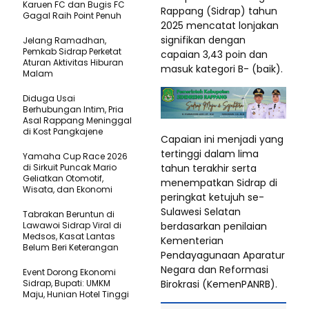
Karuen FC dan Bugis FC
Rappang (Sidrap) tahun
Gagal Raih Point Penuh
2025 mencatat lonjakan
signifikan dengan
Jelang Ramadhan,
Pemkab Sidrap Perketat
capaian 3,43 poin dan
Aturan Aktivitas Hiburan
masuk kategori B- (baik).
Malam
Diduga Usai
Berhubungan Intim, Pria
Asal Rappang Meninggal
di Kost Pangkajene
Capaian ini menjadi yang
tertinggi dalam lima
Yamaha Cup Race 2026
tahun terakhir serta
di Sirkuit Puncak Mario
Geliatkan Otomotif,
menempatkan Sidrap di
Wisata, dan Ekonomi
peringkat ketujuh se-
Sulawesi Selatan
Tabrakan Beruntun di
berdasarkan penilaian
Lawawoi Sidrap Viral di
Medsos, Kasat Lantas
Kementerian
Belum Beri Keterangan
Pendayagunaan Aparatur
Negara dan Reformasi
Event Dorong Ekonomi
Birokrasi (KemenPANRB).
Sidrap, Bupati: UMKM
Maju, Hunian Hotel Tinggi