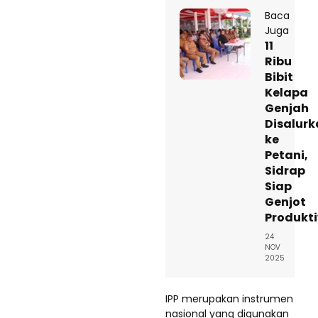
Baca
Juga
11
Ribu
Bibit
Kelapa
Genjah
Disalur
ke
Petani,
Sidrap
Siap
Genjot
Produkti
24
NOV
2025
IPP merupakan instrumen
nasional yang digunakan