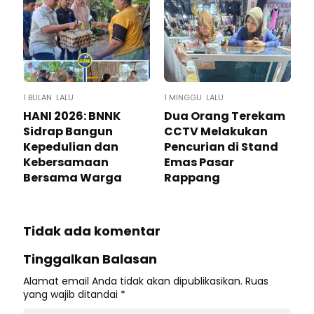
1 BULAN LALU
1 MINGGU LALU
HANI 2026: BNNK
Dua Orang Terekam
Sidrap Bangun
CCTV Melakukan
Kepedulian dan
Pencurian di Stand
Kebersamaan
Emas Pasar
Bersama Warga
Rappang
Tidak ada komentar
Tinggalkan Balasan
Alamat email Anda tidak akan dipublikasikan.
Ruas
yang wajib ditandai
*