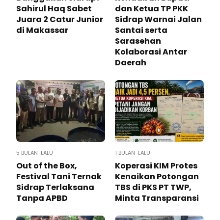
Sahirul Haq Sabet
dan Ketua TP PKK
Juara 2 Catur Junior
Sidrap Warnai Jalan
di Makassar
Santai serta
Sarasehan
Kolaborasi Antar
Daerah
5 BULAN LALU
1 BULAN LALU
Out of the Box,
Koperasi KIM Protes
Festival Tani Ternak
Kenaikan Potongan
Sidrap Terlaksana
TBS di PKS PT TWP,
Tanpa APBD
Minta Transparansi