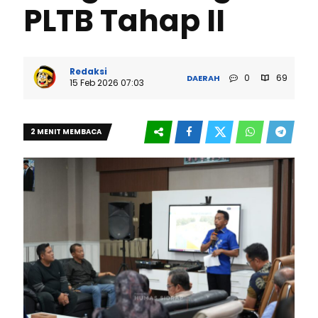
PLTB Tahap II
Redaksi
0
69
DAERAH
15 Feb 2026 07:03
2 MENIT MEMBACA