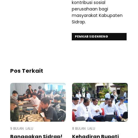
kontribusi sosial
perusahaan bagi
masyarakat Kabupaten
Sidrap.
PEMKAB SIDENRENG
RAPPANG
Pos Terkait
9 BULAN LALU
8 BULAN LALU
Banggakan Sidrap!
Kehadiran Bupati