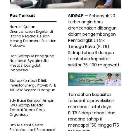
Pos Terkait
SIDRAP
— Sebanyak 20
turbin angin baru
Nuzulul Qur’an
direncanakan dibangun
Direncanakan Digelar di
dalam pengembangan
Istana Negara, Usulan
Pembangkit Listrik
Menag Disambut Presiden
Prabowo
Tenaga Bayu (PLTB)
Sidrap tahap II dengan
Dari Sidrap ke Panggung
tambahan kapasitas
Nasional: Syaqira Ukir
sekitar 75–100 megawatt.
Prestasi Dangdut
Indonesia
Sidrap Kembali Dilirik
Investor Energi, Proyek PLTB
100 MW Segera Dibangun
Tambahan kapasitas
tersebut diproyeksikan
Edy Basri Kembali Pimpin
IWO Sidrap, Musda I
membuat total daya
Tandai Babak Baru
PLTB Sidrap tahap I dan
Organisasi
rencana tahap II
mencapai 150 hingga 175
BPS RI Sebut Sektor
Pertanian Jadi Penggerak