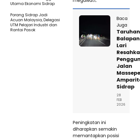
megawatt.
Utama Ekonomi Sidrap
Porang Sidrap Jadi
Baca
Acuan Malaysia, Delegasi
Juga
UTM Pelajari Industri dan
Rantai Pasok
Taruhan
Balapan
Lari
Resahk
Penggu
Jalan
Massep
Amparit
Sidrap
28
FEB
2026
Peningkatan ini
diharapkan semakin
memantapkan posisi