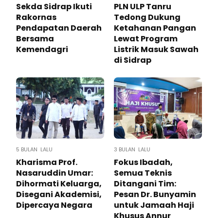
Sekda Sidrap Ikuti
PLN ULP Tanru
Rakornas
Tedong Dukung
Pendapatan Daerah
Ketahanan Pangan
Bersama
Lewat Program
Kemendagri
Listrik Masuk Sawah
di Sidrap
5 BULAN LALU
3 BULAN LALU
Kharisma Prof.
Fokus Ibadah,
Nasaruddin Umar:
Semua Teknis
Dihormati Keluarga,
Ditangani Tim:
Disegani Akademisi,
Pesan Dr. Bunyamin
Dipercaya Negara
untuk Jamaah Haji
Khusus Annur