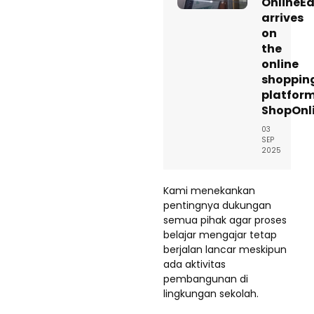
OnlineE
arrives
on
the
online
shoppin
platfor
ShopOnl
03
SEP
2025
Kami menekankan
pentingnya dukungan
semua pihak agar proses
belajar mengajar tetap
berjalan lancar meskipun
ada aktivitas
pembangunan di
lingkungan sekolah.