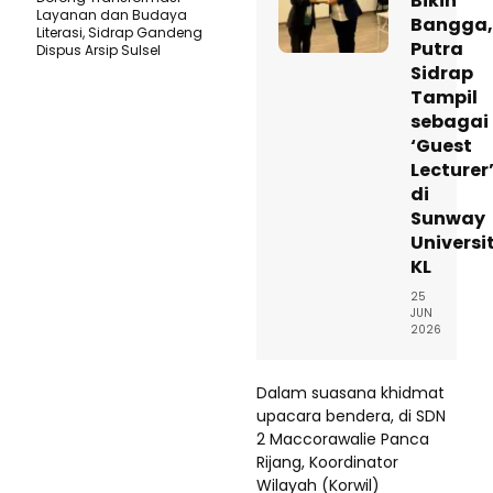
Bikin
Layanan dan Budaya
Bangga,
Literasi, Sidrap Gandeng
Putra
Dispus Arsip Sulsel
Sidrap
Tampil
sebagai
‘Guest
Lecturer
di
Sunway
Universi
KL
25
JUN
2026
Dalam suasana khidmat
upacara bendera, di SDN
2 Maccorawalie Panca
Rijang, Koordinator
Wilayah (Korwil)