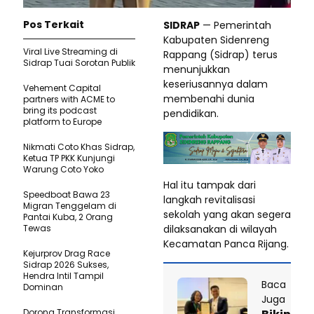
Pos Terkait
SIDRAP
— Pemerintah
Kabupaten Sidenreng
Viral Live Streaming di
Rappang (Sidrap) terus
Sidrap Tuai Sorotan Publik
menunjukkan
keseriusannya dalam
Vehement Capital
membenahi dunia
partners with ACME to
bring its podcast
pendidikan.
platform to Europe
Nikmati Coto Khas Sidrap,
Ketua TP PKK Kunjungi
Warung Coto Yoko
Hal itu tampak dari
Speedboat Bawa 23
langkah revitalisasi
Migran Tenggelam di
sekolah yang akan segera
Pantai Kuba, 2 Orang
dilaksanakan di wilayah
Tewas
Kecamatan Panca Rijang.
Kejurprov Drag Race
Sidrap 2026 Sukses,
Hendra Intil Tampil
Baca
Dominan
Juga
Dorong Transformasi