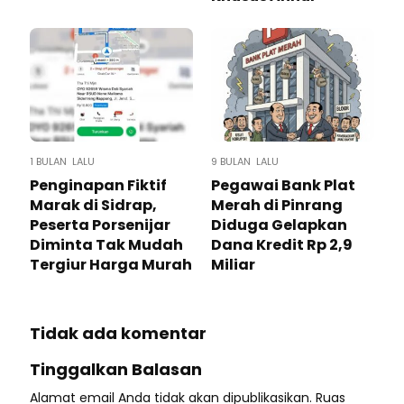
1 BULAN LALU
9 BULAN LALU
Penginapan Fiktif
Pegawai Bank Plat
Marak di Sidrap,
Merah di Pinrang
Peserta Porsenijar
Diduga Gelapkan
Diminta Tak Mudah
Dana Kredit Rp 2,9
Tergiur Harga Murah
Miliar
Tidak ada komentar
Tinggalkan Balasan
Alamat email Anda tidak akan dipublikasikan.
Ruas