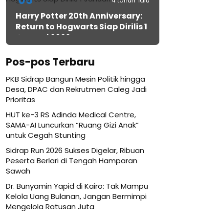
05
4 tahun lalu
Harry Potter 20th Anniversary:
Return to Hogwarts Siap Dirilis 1
Januari 2022
Pos-pos Terbaru
PKB Sidrap Bangun Mesin Politik hingga
Desa, DPAC dan Rekrutmen Caleg Jadi
Prioritas
HUT ke-3 RS Adinda Medical Centre,
SAMA-AI Luncurkan “Ruang Gizi Anak”
untuk Cegah Stunting
Sidrap Run 2026 Sukses Digelar, Ribuan
Peserta Berlari di Tengah Hamparan
Sawah
Dr. Bunyamin Yapid di Kairo: Tak Mampu
Kelola Uang Bulanan, Jangan Bermimpi
Mengelola Ratusan Juta