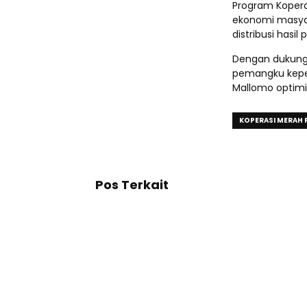
Program Kopera
ekonomi masyar
distribusi hasi
Dengan dukunga
pemangku kepent
Mallomo optimis
KOPERASI MERAH 
Pos Terkait