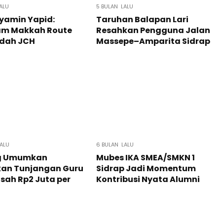
ALU
5 BULAN LALU
yamin Yapid:
Taruhan Balapan Lari
am Makkah Route
Resahkan Pengguna Jalan
dah JCH
Massepe–Amparita Sidrap
LALU
6 BULAN LALU
g Umumkan
Mubes IKA SMEA/SMKN 1
kan Tunjangan Guru
Sidrap Jadi Momentum
sah Rp2 Juta per
Kontribusi Nyata Alumni