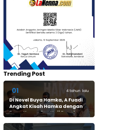
Trending Post
01
4 tahun lalu
Di Novel Buya Hamka, A Fuadi
Angkat Kisah Hamka dengan
Bung Karno dan Haji Rasul