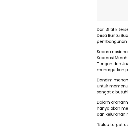
Dari 31 titik t
Desa Buntu Bua
pembangunan di
Secara nasional
Koperasi Merah 
Tengah dan Jaw
menargetkan per
Dandim menamb
untuk memenuhi
sangat dibutuhk
Dalam arahanny
hanya akan mem
dan kelurahan m
“Kalau target da