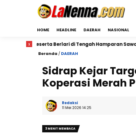
HOME
HEADLINE
DAERAH
NASIONAL
rta Berlari di Tengah Hamparan Sawah
x
Dr. Bunyamin
Beranda
/
DAERAH
Sidrap Kejar Targ
Koperasi Merah P
Redaksi
11 Mei 2026 14:25
3 MENIT MEMBACA