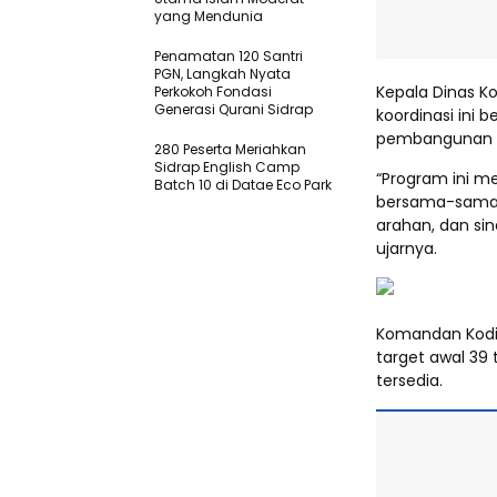
yang Mendunia
Penamatan 120 Santri
PGN, Langkah Nyata
Kepala Dinas K
Perkokoh Fondasi
Generasi Qurani Sidrap
koordinasi ini
pembangunan Ko
280 Peserta Meriahkan
Sidrap English Camp
“Program ini m
Batch 10 di Datae Eco Park
bersama-sama. 
arahan, dan sin
ujarnya.
Komandan Kodim
target awal 39 
tersedia.