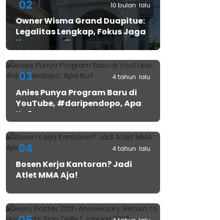
02
10 bulan lalu
Owner Wisma Grand Duapitue:
Legalitas Lengkap, Fokus Jaga
Keamanan Tamu
03
4 tahun lalu
Anies Punya Program Baru di
YouTube, #daripendopo, Apa
Itu?
04
4 tahun lalu
Bosen Kerja Kantoran? Jadi
Atlet MMA Aja!