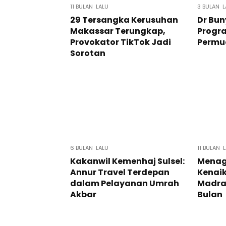
11 BULAN LALU
3 BULAN L
29 Tersangka Kerusuhan
Dr Bun
Makassar Terungkap,
Progr
Provokator TikTok Jadi
Permu
Sorotan
6 BULAN LALU
11 BULAN 
Kakanwil Kemenhaj Sulsel:
Mena
Annur Travel Terdepan
Kenai
dalam Pelayanan Umrah
Madra
Akbar
Bulan