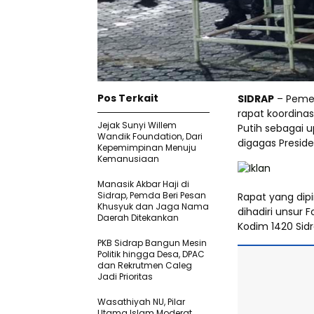
Pos Terkait
SIDRAP
– Pemer
rapat koordina
Jejak Sunyi Willem
Putih sebagai 
Wandik Foundation, Dari
digagas Preside
Kepemimpinan Menuju
Kemanusiaan
Manasik Akbar Haji di
Sidrap, Pemda Beri Pesan
Rapat yang dipi
Khusyuk dan Jaga Nama
dihadiri unsur F
Daerah Ditekankan
Kodim 1420 Sidr
PKB Sidrap Bangun Mesin
Politik hingga Desa, DPAC
dan Rekrutmen Caleg
Jadi Prioritas
Wasathiyah NU, Pilar
Utama Islam Moderat