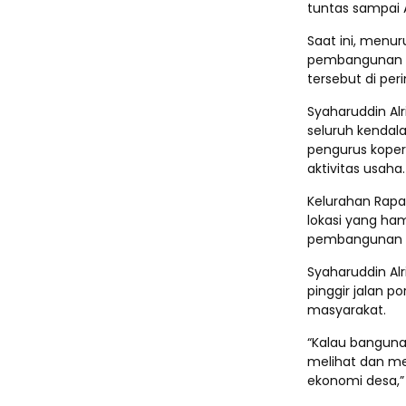
tuntas sampai 
Saat ini, menur
pembangunan K
tersebut di per
Syaharuddin Alr
seluruh kendal
pengurus koper
aktivitas usaha.
Kelurahan Rapa
lokasi yang ha
pembangunan Ko
Syaharuddin Alr
pinggir jalan p
masyarakat.
“Kalau banguna
melihat dan me
ekonomi desa,” 