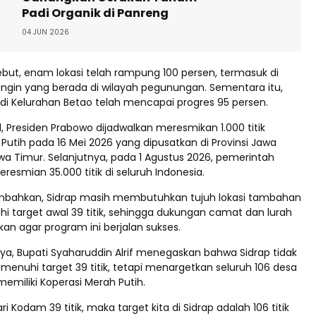
Padi Organik di Panreng
04 JUN 2026
ersebut, enam lokasi telah rampung 100 persen, termasuk di
ngin yang berada di wilayah pegunungan. Sementara itu,
 Kelurahan Betao telah mencapai progres 95 persen.
, Presiden Prabowo dijadwalkan meresmikan 1.000 titik
Putih pada 16 Mei 2026 yang dipusatkan di Provinsi Jawa
a Timur. Selanjutnya, pada 1 Agustus 2026, pemerintah
esmian 35.000 titik di seluruh Indonesia.
ahkan, Sidrap masih membutuhkan tujuh lokasi tambahan
 target awal 39 titik, sehingga dukungan camat dan lurah
an agar program ini berjalan sukses.
a, Bupati Syaharuddin Alrif menegaskan bahwa Sidrap tidak
enuhi target 39 titik, tetapi menargetkan seluruh 106 desa
emiliki Koperasi Merah Putih.
ri Kodam 39 titik, maka target kita di Sidrap adalah 106 titik