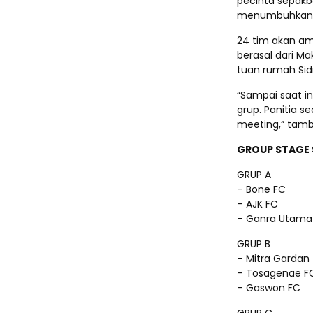
pecinta sepakb
menumbuhkan ga
24 tim akan am
berasal dari Ma
tuan rumah Sidr
“Sampai saat i
grup. Panitia 
meeting,” tamba
GROUP STAGE 
GRUP A
– Bone FC
– AJK FC
– Ganra Utama
GRUP B
– Mitra Gardan
– Tosagenae F
– Gaswon FC