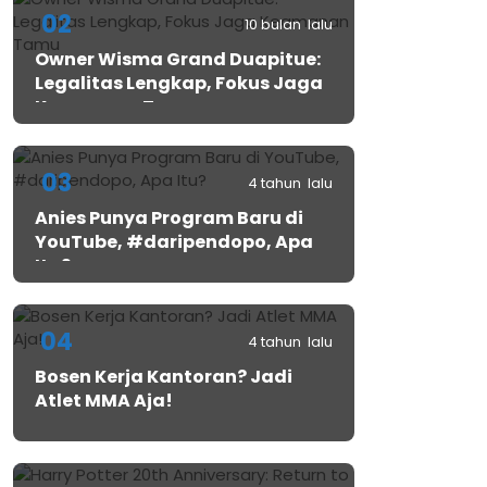
02
10 bulan lalu
Owner Wisma Grand Duapitue:
Legalitas Lengkap, Fokus Jaga
Keamanan Tamu
03
4 tahun lalu
Anies Punya Program Baru di
YouTube, #daripendopo, Apa
Itu?
04
4 tahun lalu
Bosen Kerja Kantoran? Jadi
Atlet MMA Aja!