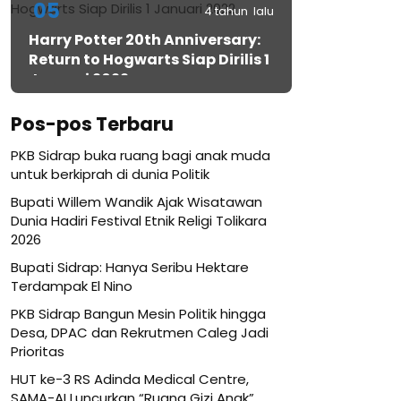
05
4 tahun lalu
Harry Potter 20th Anniversary:
Return to Hogwarts Siap Dirilis 1
Januari 2022
Pos-pos Terbaru
PKB Sidrap buka ruang bagi anak muda
untuk berkiprah di dunia Politik
Bupati Willem Wandik Ajak Wisatawan
Dunia Hadiri Festival Etnik Religi Tolikara
2026
Bupati Sidrap: Hanya Seribu Hektare
Terdampak El Nino
PKB Sidrap Bangun Mesin Politik hingga
Desa, DPAC dan Rekrutmen Caleg Jadi
Prioritas
HUT ke-3 RS Adinda Medical Centre,
SAMA-AI Luncurkan “Ruang Gizi Anak”