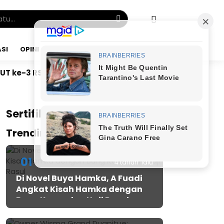
SI
OPINI
MINGGU, 09 AGU 2026
edical Centre, SAMA-AI Luncurkan “Ruang Gizi Anak” u
x
Sertifikat JMSI
Trending Post
01
4 tahun lalu
Di Novel Buya Hamka, A Fuadi
Angkat Kisah Hamka dengan
Bung Karno dan Haji Rasul