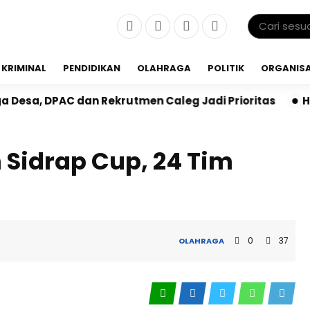
KRIMINAL
PENDIDIKAN
OLAHRAGA
POLITIK
ORGANISA
ekrutmen Caleg Jadi Prioritas
HUT ke-3 RS Adinda M
Sidrap Cup, 24 Tim
0
37
OLAHRAGA