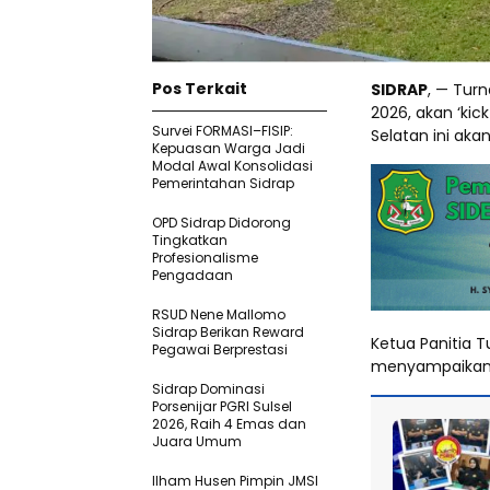
Pos Terkait
SIDRAP
, — Tur
2026, akan ‘kic
Survei FORMASI–FISIP:
Selatan ini aka
Kepuasan Warga Jadi
Modal Awal Konsolidasi
Pemerintahan Sidrap
OPD Sidrap Didorong
Tingkatkan
Profesionalisme
Pengadaan
RSUD Nene Mallomo
Sidrap Berikan Reward
Ketua Panitia 
Pegawai Berprestasi
menyampaikan t
Sidrap Dominasi
Porsenijar PGRI Sulsel
2026, Raih 4 Emas dan
Juara Umum
Ilham Husen Pimpin JMSI