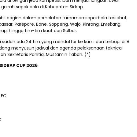
ola di tengah jeda kompetisi. Dan menjadi langkah awal
irah sepak bola di Kabupaten Sidrap.
bil bagian dalam perhelatan turnamen sepakbola tersebut,
kassar, Parepare, Bone, Soppeng, Wajo, Pinrang, Enrekang,
ap, hingga tim-tim kuat dari Sulbar.
ni sudah ada 24 tim yang mendaftar ke kami dan terbagi di 8
sedang menyusun jadwal dan agenda pelaksanaan teknical
h Sekretaris Panitia, Mustamin Tabah. (*)
SIDRAP CUP 2026
 FC
C