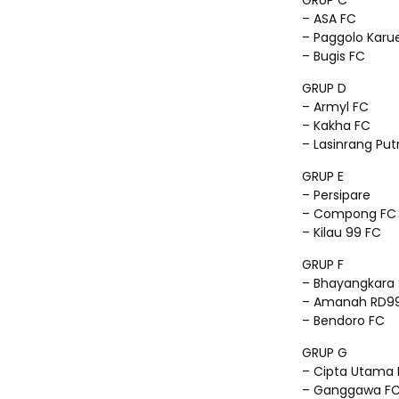
GRUP C
– ASA FC
– Paggolo Karu
– Bugis FC
GRUP D
– Armyl FC
– Kakha FC
– Lasinrang Put
GRUP E
– Persipare
– Compong FC
– Kilau 99 FC
GRUP F
– Bhayangkara 
– Amanah RD9
– Bendoro FC
GRUP G
– Cipta Utama
– Ganggawa F