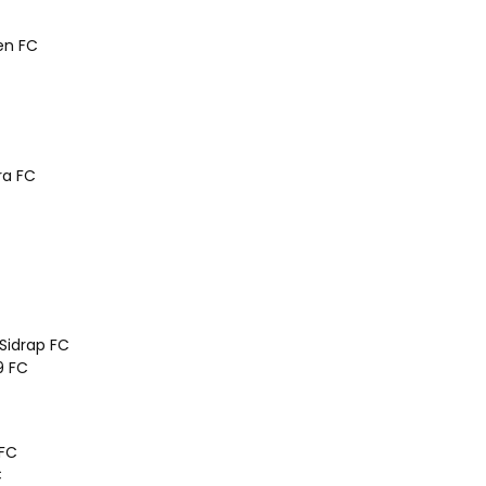
en FC
ra FC
Sidrap FC
9 FC
 FC
C