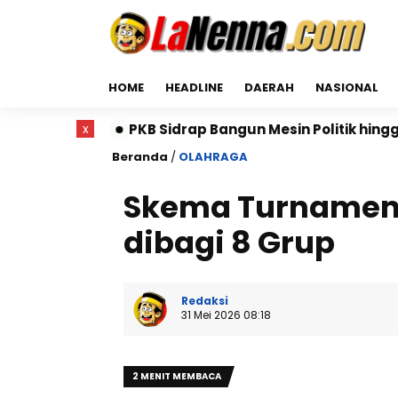
HOME
HEADLINE
DAERAH
NASIONAL
B Sidrap Bangun Mesin Politik hingga Desa, DPAC dan R
x
Beranda
/
OLAHRAGA
Skema Turnamen 
dibagi 8 Grup
Redaksi
31 Mei 2026 08:18
2 MENIT MEMBACA