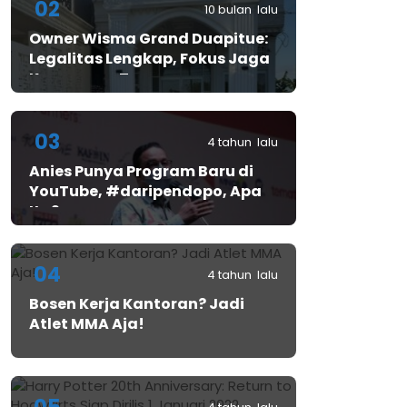
02
10 bulan lalu
Owner Wisma Grand Duapitue:
Legalitas Lengkap, Fokus Jaga
Keamanan Tamu
03
4 tahun lalu
Anies Punya Program Baru di
YouTube, #daripendopo, Apa
Itu?
04
4 tahun lalu
Bosen Kerja Kantoran? Jadi
Atlet MMA Aja!