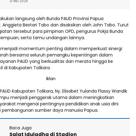
21 MEI 2026
akukan langsung oleh Bunda PAUD Provinsi Papua
 Anggieta Bestari Tabo dan disaksikan oleh John Tabo. Turut
giatan tersebut para pimpinan OPD, pengurus Pokja Bunda
rempuan, serta tamu undangan lainnya.
i menjadi momentum penting dalam memperkuat sinergi
erah bersama seluruh pemangku kepentingan dalam
ayanan PAUD yang berkualitas dan merata hingga ke
il di Kabupaten Tolikara.
AUD Kabupaten Tolikara, Ny. Elisabet Yulanda Flassy Wandik
mpu menjadi penggerak utama dalam meningkatkan
arakat mengenai pentingnya pendidikan anak usia dini
si pembangunan sumber daya manusia Papua.
Baca Juga
Salat Iduladha di Stadion