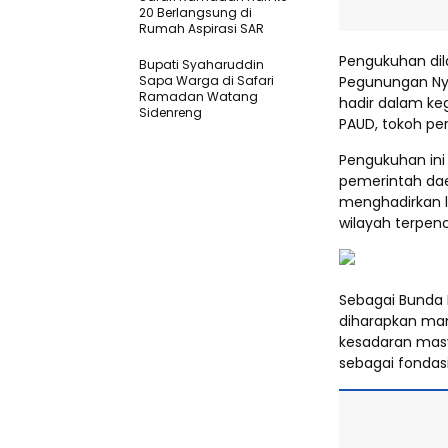
20 Berlangsung di
Rumah Aspirasi SAR
Pengukuhan dil
Bupati Syaharuddin
Sapa Warga di Safari
Pegunungan Ny.
Ramadan Watang
hadir dalam ke
Sidenreng
PAUD, tokoh pe
Pengukuhan in
pemerintah da
menghadirkan l
wilayah terpenc
Sebagai Bunda P
diharapkan ma
kesadaran masy
sebagai fonda