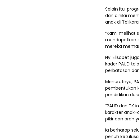
Selain itu, pro
dan dinilai m
anak di Tolikara
“Kami melihat 
mendapatkan as
mereka memasuk
Ny. Elisabet j
kader PAUD tel
perbatasan dan 
Menurutnya, PA
pembentukan ka
pendidikan dasa
“PAUD dan TK i
karakter anak-
pikir dan arah 
Ia berharap se
penuh ketulus