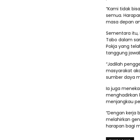
“Kami tidak bis
semua. Harapan 
masa depan an
Sementara itu,
Tabo dalam sa
Pokja yang te
tanggung jawa
“Jadilah pengg
masyarakat ak
sumber daya ma
Ia juga meneka
menghadirkan l
menjangkau pe
“Dengan kerja 
melahirkan ge
harapan bagi m