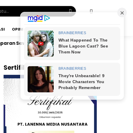
SI
OPINI
JUMAT, 07 AGU 2026
Dr. Bunyamin Yapid di Kairo: Tak Mampu Kelola Uang
x
Sertifikat JMSI