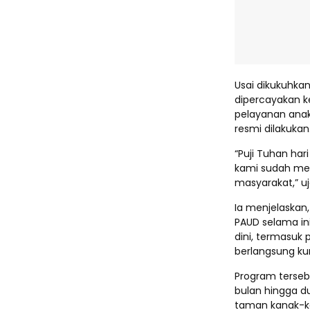
Usai dikukuhka
dipercayakan 
pelayanan anak
resmi dilakukan
“Puji Tuhan har
kami sudah mel
masyarakat,” uj
Ia menjelaskan
PAUD selama in
dini, termasuk
berlangsung kur
Program terseb
bulan hingga d
taman kanak-k