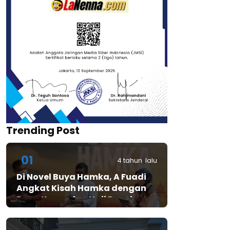
Trending Post
01
4 tahun lalu
Di Novel Buya Hamka, A Fuadi
Angkat Kisah Hamka dengan
Bung Karno dan Haji Rasul