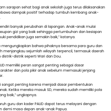
gram sarapan sehat bagi anak sekolah juga terus dilaksanakan
embawa dampak positif terhadap tumbuh kembang anak-
.
sendiri banyak perubahan di lapangan. Anak-anak mulai
upan gizi yang baik sehingga pertumbuhan dan kesiapan
i pendidikan juga semakin baik,” katanya.
uga mengungkapkan bahwa pihaknya bersama para guru dan
ah menjangkau sejumlah wilayah terpencil, termasuk daerah
distrik-distrik seperti Wari dan Dou.
UD memiliki peran sangat penting sebagai dasar
rakter dan pola pikir anak sebelum memasuki jenjang
r.
ni sangat penting karena menjadi dasar pembentukan
anak. Ketika mereka masuk SD, mereka sudah memiliki pola
yang baik,” ungkapnya.
luruh guru dan kader PAUD dapat terus melayani dengan
an demi masa depan anak-anak Papua.