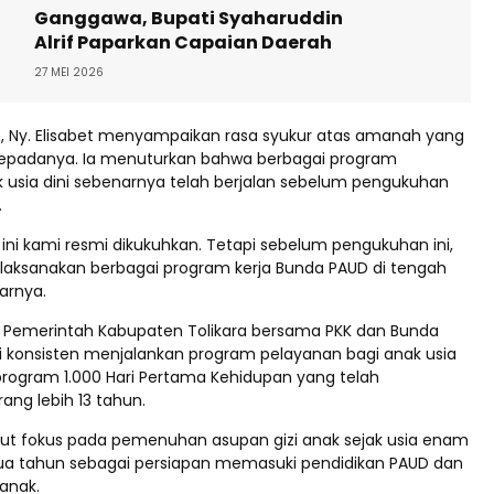
Ganggawa, Bupati Syaharuddin
Alrif Paparkan Capaian Daerah
27 MEI 2026
n, Ny. Elisabet menyampaikan rasa syukur atas amanah yang
kepadanya. Ia menuturkan bahwa berbagai program
 usia dini sebenarnya telah berjalan sebelum pengukuhan
.
i ini kami resmi dikukuhkan. Tetapi sebelum pengukuhan ini,
aksanakan berbagai program kerja Bunda PAUD di tengah
arnya.
, Pemerintah Kabupaten Tolikara bersama PKK dan Bunda
i konsisten menjalankan program pelayanan bagi anak usia
 program 1.000 Hari Pertama Kehidupan yang telah
ang lebih 13 tahun.
ut fokus pada pemenuhan asupan gizi anak sejak usia enam
ua tahun sebagai persiapan memasuki pendidikan PAUD dan
anak.